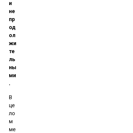
и
не
пр
од
ол
жи
те
ль
ны
ми
.
В
це
ло
м
ме