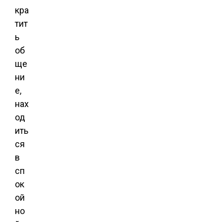
кра
тит
ь
об
ще
ни
е,
нах
од
ить
ся
в
сп
ок
ой
но