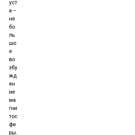
уст
а –
не
бо
ль
шо
е
во
збу
жд
ен
ие
ма
гни
тос
фе
ры.