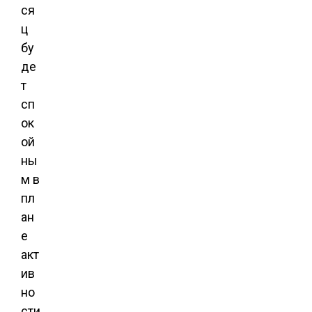
ся
ц
бу
де
т
сп
ок
ой
ны
м в
пл
ан
е
акт
ив
но
сти