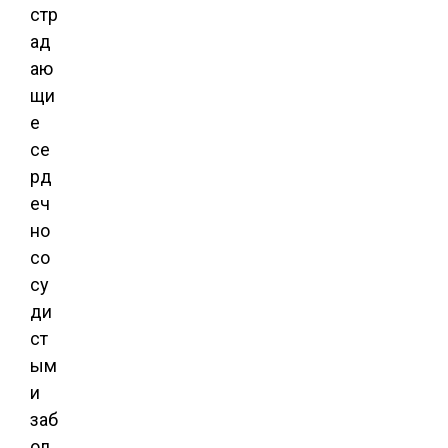
стр
ад
аю
щи
е
се
рд
еч
но
со
су
ди
ст
ым
и
заб
ол