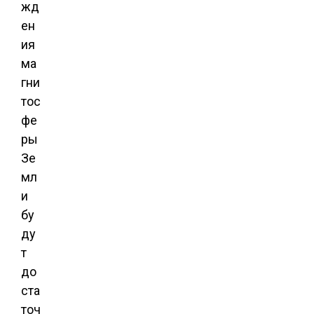
жд
ен
ия
ма
гни
тос
фе
ры
Зе
мл
и
бу
ду
т
до
ста
точ