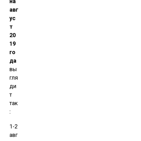
на
авг
ус
т
20
19
го
да
вы
гля
ди
т
так
:
1-2
авг