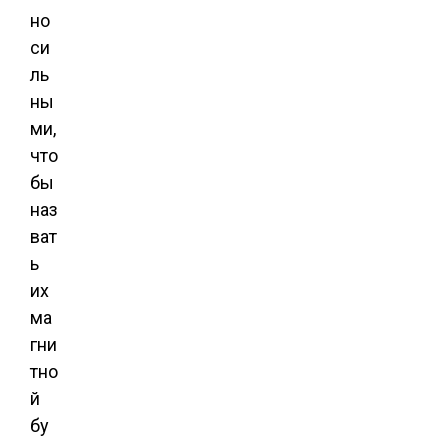
но
си
ль
ны
ми,
что
бы
наз
ват
ь
их
ма
гни
тно
й
бу