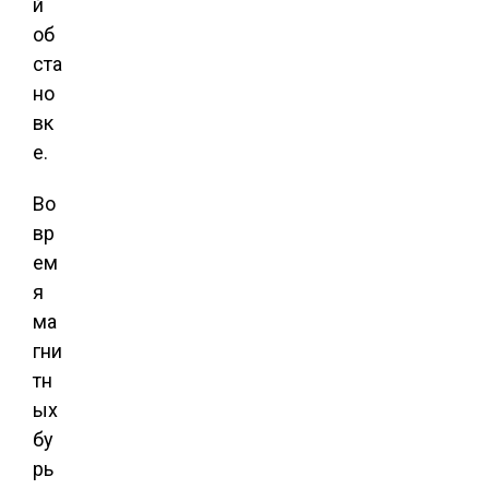
й
об
ста
но
вк
е.
Во
вр
ем
я
ма
гни
тн
ых
бу
рь