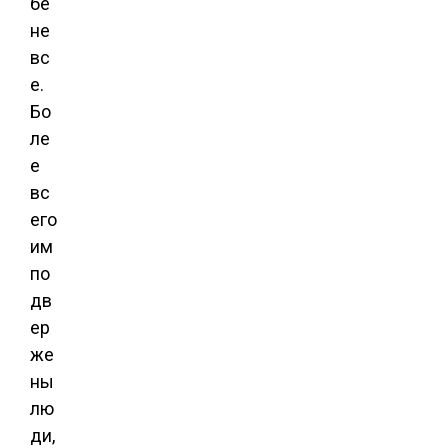
бе
не
вс
е.
Бо
ле
е
вс
его
им
по
дв
ер
же
ны
лю
ди,