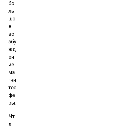
бо
ль
шо
е
во
збу
жд
ен
ие
ма
гни
тос
фе
ры.
Чт
о