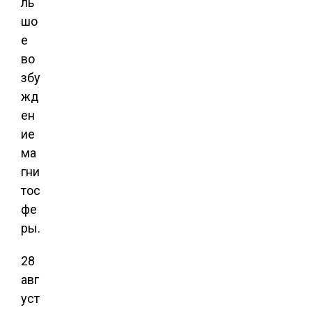
ль
шо
е
во
збу
жд
ен
ие
ма
гни
тос
фе
ры.
28
авг
уст