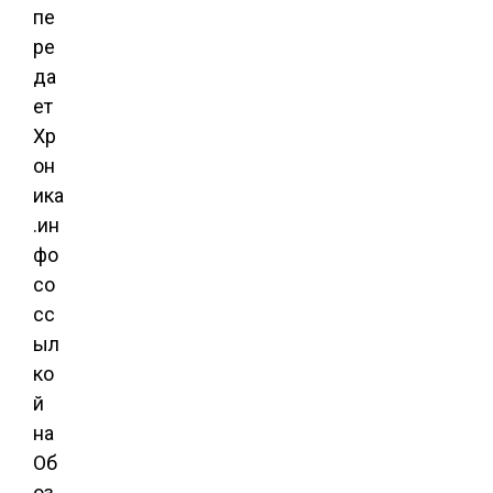
пе
ре
да
ет
Хр
он
ика
.ин
фо
со
сс
ыл
ко
й
на
Об
оз