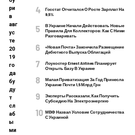
ри
Госстат Отчитался О Росте Зарплат На
9,5%
в
авг
В Украине Начали Действовать Новые
Правила Для Коллекторов: Как С Ними
ус
Разговаривать
те
«Новая Почта» Закончила Размещение
20
Дебютного Выпуска Облигаций
19
Лоукостер Ernest Airlines Планирует
го
Открыть Базу В Украине
да
Малая Приватизация За Год Принесла
бу
Украине Почти 1,5 Млрд Грн
ду
Эксперты Рассказали, Как Получить
т
Субсидию На Электроэнергию
сл
МВФ Назвал Условие Сотрудничества
аб
С Украиной
ы
ми