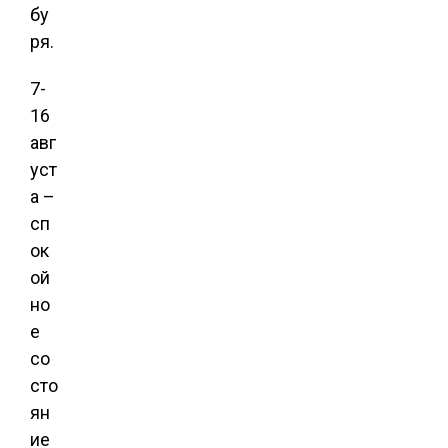
бу
ря.
7-
16
авг
уст
а –
сп
ок
ой
но
е
со
сто
ян
ие