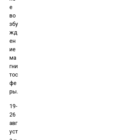
е
во
збу
жд
ен
ие
ма
гни
тос
фе
ры.
19-
26
авг
уст
а –