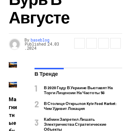
Августе
By
baseblog
Published
24.03
.2024
В Тренде
В 2020 Году В Украине Выставят На
Торги Лицензии На Частоты 5G
Ма
В Столице Открылся Kyiv Food Market:
гни
Чем Удивит Локация
тн
Кабмин Запретил Лишать
ые
Электричества Стратегические
Объекты
бу