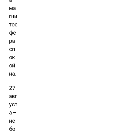
ма
гни
тос
фе
ра
сп
ок
ой
на.
27
авг
уст
а –
не
бо