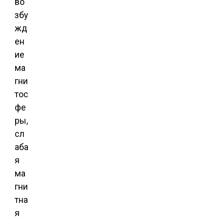
во
збу
жд
ен
ие
ма
гни
тос
фе
ры,
сл
аба
я
ма
гни
тна
я