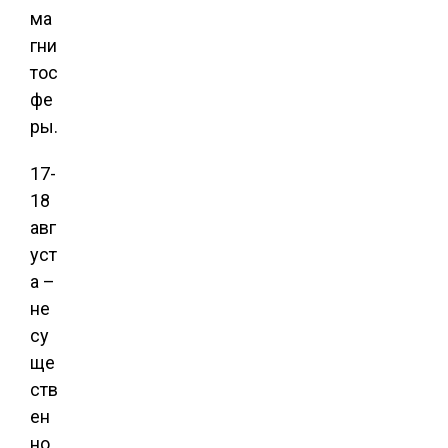
ма
гни
тос
фе
ры.
17-
18
авг
уст
а –
не
су
ще
ств
ен
но