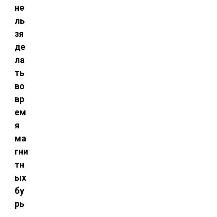
не
ль
зя
де
ла
ть
во
вр
ем
я
ма
гни
тн
ых
бу
рь