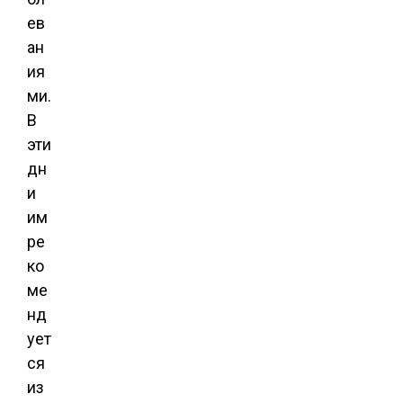
ев
ан
ия
ми.
В
эти
дн
и
им
ре
ко
ме
нд
ует
ся
из