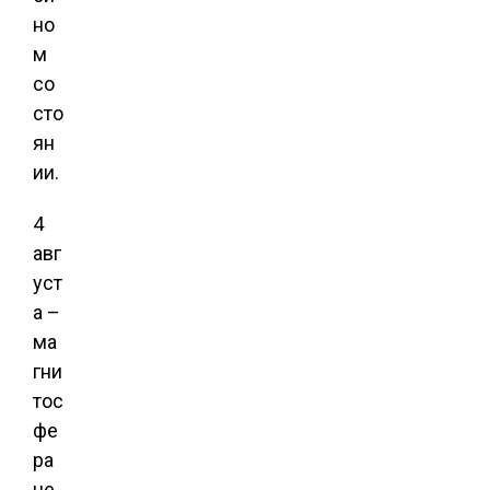
но
м
со
сто
ян
ии.
4
авг
уст
а –
ма
гни
тос
фе
ра
не