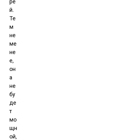
ре
й.
Те
м
не
ме
не
е,
он
а
не
бу
де
т
мо
щн
ой,