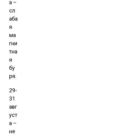
а –
сл
аба
я
ма
гни
тна
я
бу
ря.
29-
31
авг
уст
а –
не