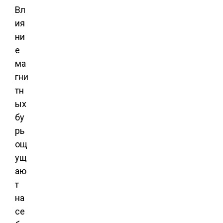
Вл
ия
ни
е
ма
гни
тн
ых
бу
рь
ощ
ущ
аю
т
на
се