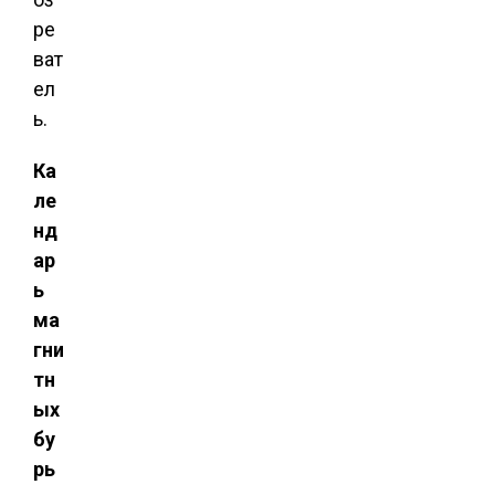
ре
ват
ел
ь.
Ка
ле
нд
ар
ь
ма
гни
тн
ых
бу
рь