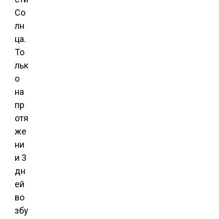
Со
лн
ца.
То
льк
о
на
пр
отя
же
ни
и 3
дн
ей
во
збу