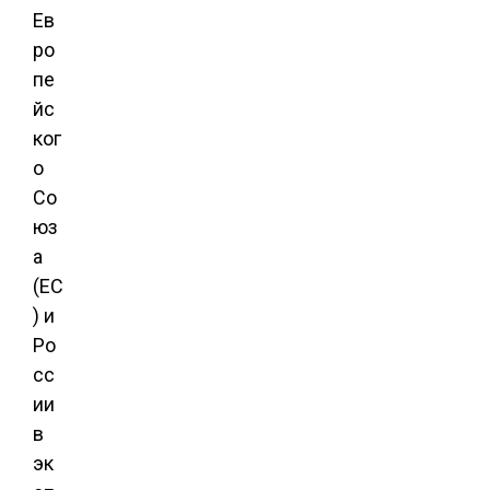
Ев
ро
пе
йс
ког
о
Со
юз
а
(ЕС
) и
Ро
сс
ии
в
эк