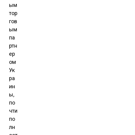
ым
тор
гов
ым
па
ртн
ер
ом
Ук
ра
ин
ы,
по
чти
по
лн