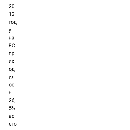
20
13
год
у
на
ЕС
пр
их
од
ил
ос
ь
26,
5%
вс
его