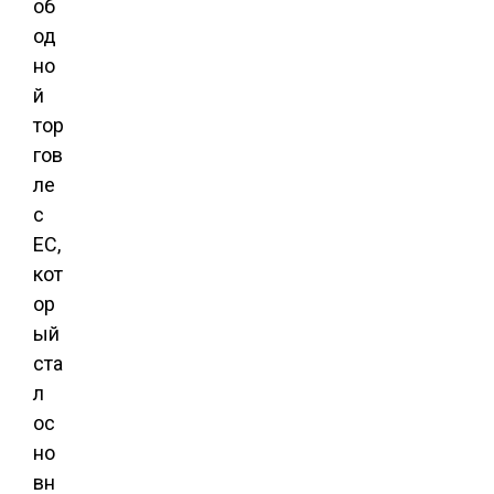
об
од
но
й
тор
гов
ле
с
ЕС,
кот
ор
ый
ста
л
ос
но
вн