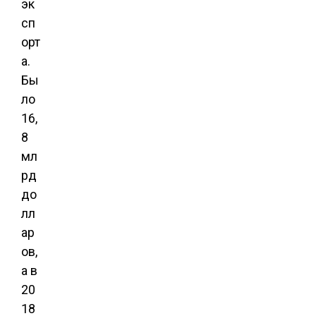
эк
сп
орт
а.
Бы
ло
16,
8
мл
рд
до
лл
ар
ов,
а в
20
18