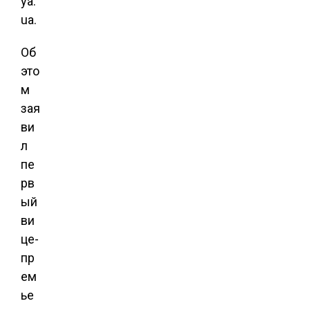
ya.
ua.
Об
это
м
зая
ви
л
пе
рв
ый
ви
це-
пр
ем
ье