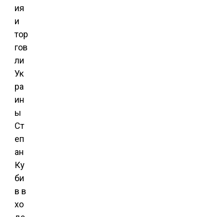
ия
и
тор
гов
ли
Ук
ра
ин
ы
Ст
еп
ан
Ку
би
в в
хо