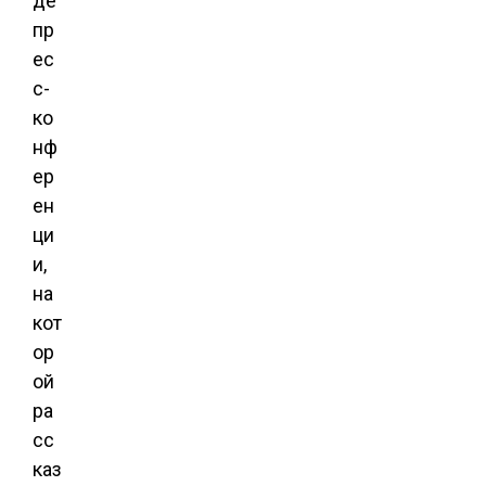
де
пр
ес
с-
ко
нф
ер
ен
ци
и,
на
кот
ор
ой
ра
сс
каз