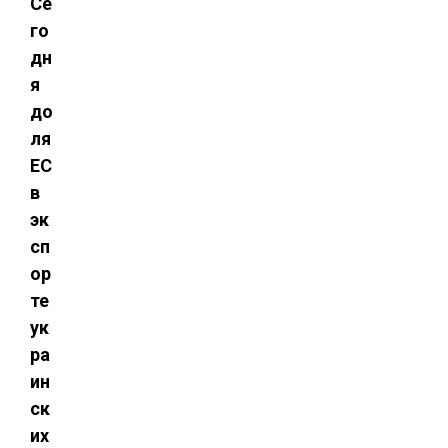
Се
го
дн
я
до
ля
ЕС
в
эк
сп
ор
те
ук
ра
ин
ск
их