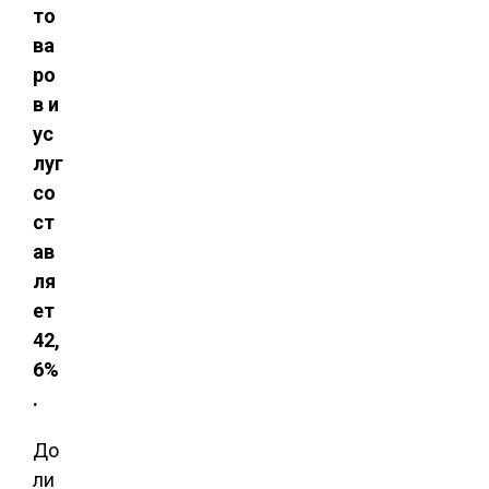
то
ва
ро
в и
ус
луг
со
ст
ав
ля
ет
42,
6%
.
До
ли