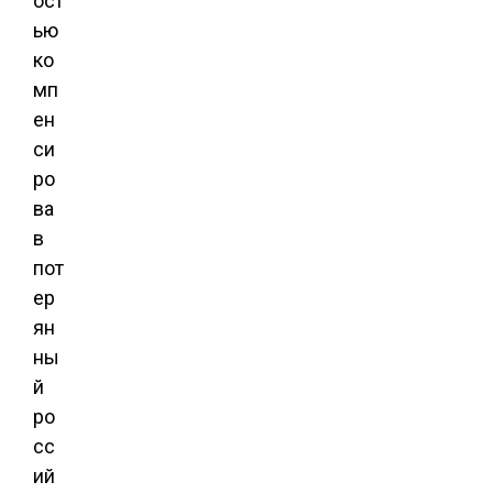
ост
ью
ко
мп
ен
си
ро
ва
в
пот
ер
ян
ны
й
ро
сс
ий