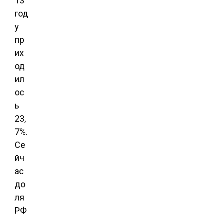
13
год
у
пр
их
од
ил
ос
ь
23,
7%.
Се
йч
ас
до
ля
РФ