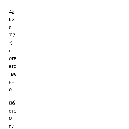
т
42,
6%
и
7,7
%
со
отв
етс
тве
нн
о.
Об
это
м
пи