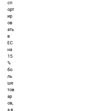
сп
орт
ир
ов
ать
в
ЕС
на
15
%
бо
ль
ше
тов
ар
ов,
а в