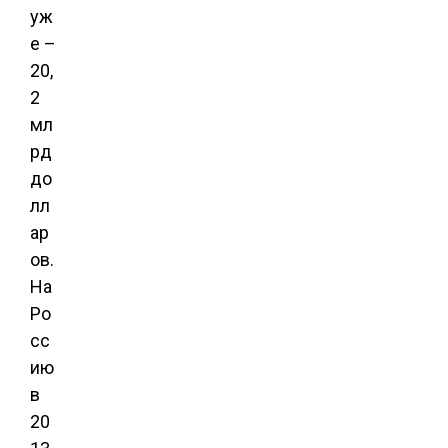
уж
е –
20,
2
мл
рд
до
лл
ар
ов.
На
Ро
сс
ию
в
20