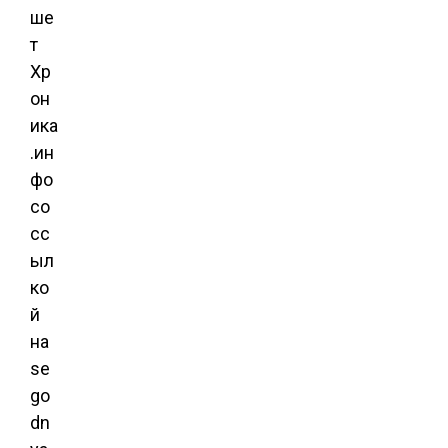
ше
т
Хр
он
ика
.ин
фо
со
сс
ыл
ко
й
на
se
go
dn