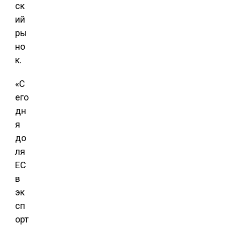
ск
ий
ры
но
к.
«С
его
дн
я
до
ля
ЕС
в
эк
сп
орт