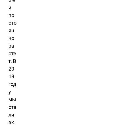
и
по
сто
ян
но
ра
сте
т. В
20
18
год
у
мы
ста
ли
эк