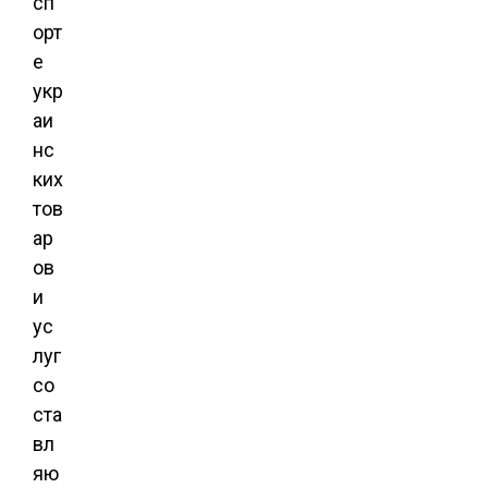
сп
орт
е
укр
аи
нс
ких
тов
ар
ов
и
ус
луг
со
ста
вл
яю