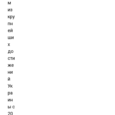
м
из
кру
пн
ей
ши
х
до
сти
же
ни
й
Ук
ра
ин
ы с
20