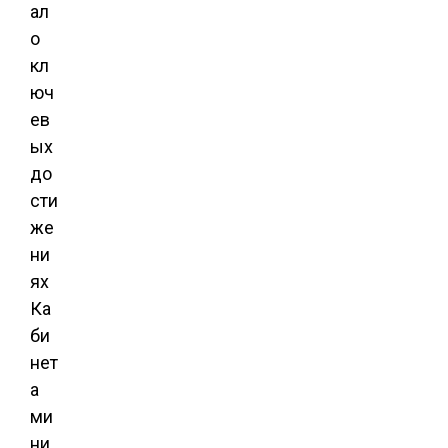
ал
о
кл
юч
ев
ых
до
сти
же
ни
ях
Ка
би
нет
а
ми
ни