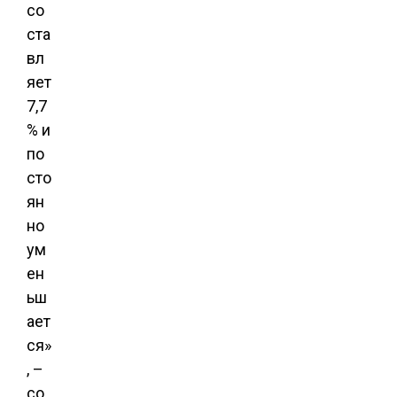
со
ста
вл
яет
7,7
% и
по
сто
ян
но
ум
ен
ьш
ает
ся»
, –
со