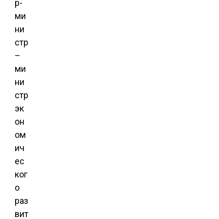
р-
ми
ни
стр
–
ми
ни
стр
эк
он
ом
ич
ес
ког
о
раз
вит