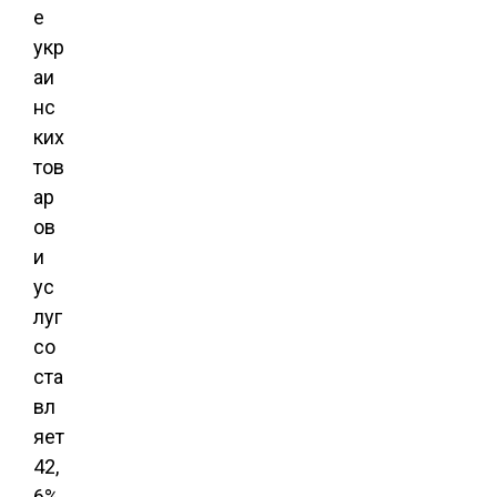
е
укр
аи
нс
ких
тов
ар
ов
и
ус
луг
со
ста
вл
яет
42,
6%