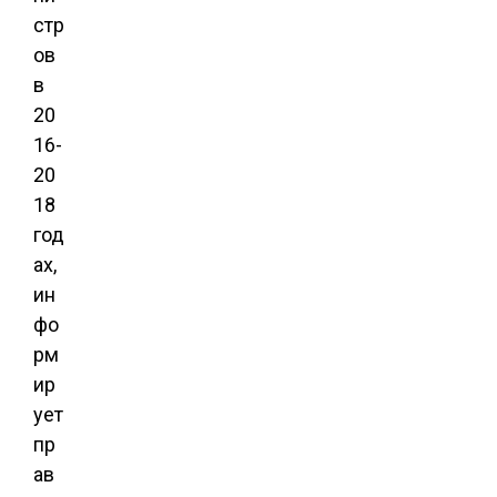
стр
ов
в
20
16-
20
18
год
ах,
ин
фо
рм
ир
ует
пр
ав