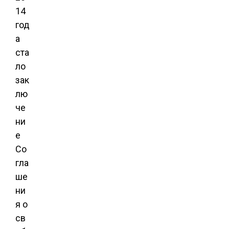
14
год
а
ста
ло
зак
лю
че
ни
е
Со
гла
ше
ни
я о
св