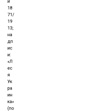
и
18
71/
19
13;
на
дп
ис
и:
«Л
ес
я
Ук
ра
ин
ка»
(по