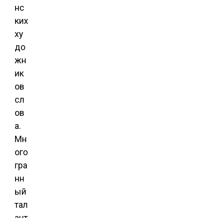
нс
ких
ху
до
жн
ик
ов
сл
ов
а.
Мн
ого
гра
нн
ый
тал
ант