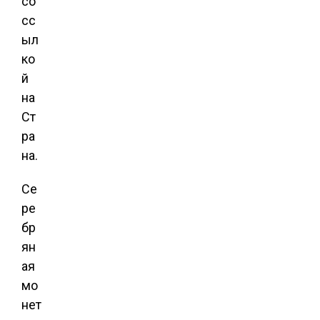
со
сс
ыл
ко
й
на
Ст
ра
на.
Се
ре
бр
ян
ая
мо
нет