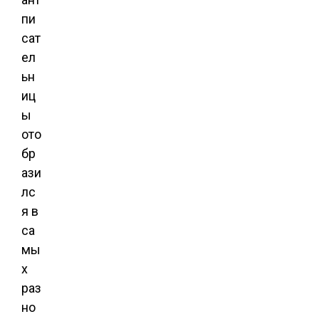
пи
сат
ел
ьн
иц
ы
ото
бр
ази
лс
я в
са
мы
х
раз
но