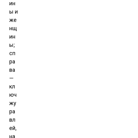
ин
ы и
же
нщ
ин
ы;
сп
ра
ва
—
кл
юч
жу
ра
вл
ей,
на