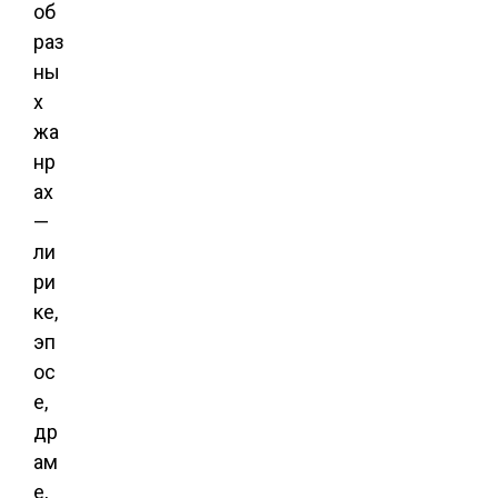
об
раз
ны
х
жа
нр
ах
—
ли
ри
ке,
эп
ос
е,
др
ам
е,