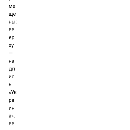
ме
ще
ны:
вв
ер
ху
—
на
дп
ис
ь
«Ук
ра
ин
а»,
вв