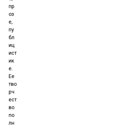
пр
оз
е,
пу
бл
иц
ист
ик
е.
Ее
тво
рч
ест
во
по
лн