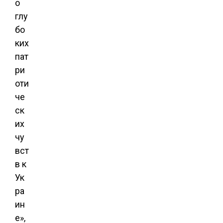
о
глу
бо
ких
пат
ри
оти
че
ск
их
чу
вст
в к
Ук
ра
ин
е»,