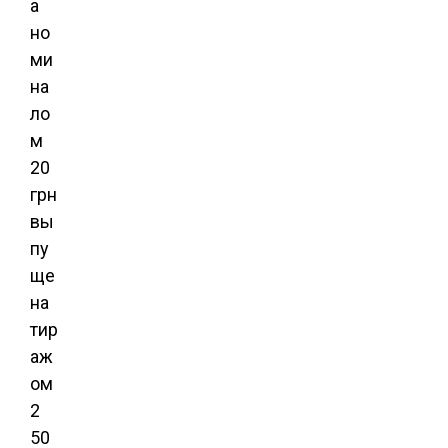
а
но
ми
на
ло
м
20
грн
вы
пу
ще
на
тир
аж
ом
2
50