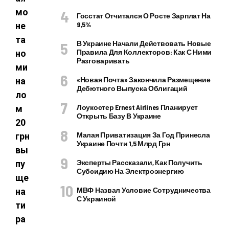
мо
Госстат Отчитался О Росте Зарплат На
9,5%
не
та
В Украине Начали Действовать Новые
Правила Для Коллекторов: Как С Ними
но
Разговаривать
ми
«Новая Почта» Закончила Размещение
на
Дебютного Выпуска Облигаций
ло
Лоукостер Ernest Airlines Планирует
м
Открыть Базу В Украине
20
Малая Приватизация За Год Принесла
грн
Украине Почти 1,5 Млрд Грн
вы
Эксперты Рассказали, Как Получить
пу
Субсидию На Электроэнергию
ще
МВФ Назвал Условие Сотрудничества
на
С Украиной
ти
ра