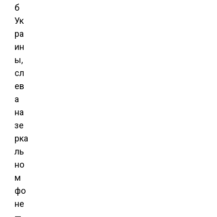
б
Ук
ра
ин
ы,
сл
ев
а
на
зе
рка
ль
но
м
фо
не
—