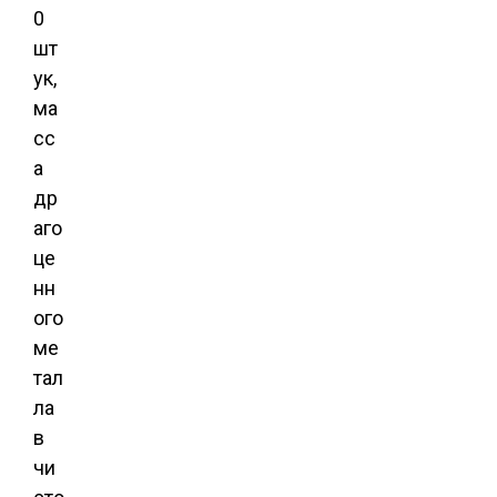
0
шт
ук,
ма
сс
а
др
аго
це
нн
ого
ме
тал
ла
в
чи