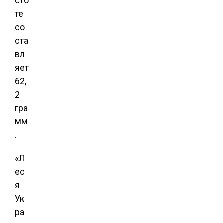
сто
те
со
ста
вл
яет
62,
2
гра
мм
.
«Л
ес
я
Ук
ра