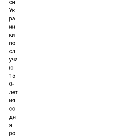
си
Ук
ра
ин
ки
по
сл
уча
ю
15
0-
лет
ия
со
дн
я
ро