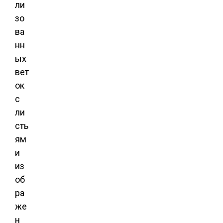
ли
зо
ва
нн
ых
вет
ок
с
ли
сть
ям
и
из
об
ра
же
н