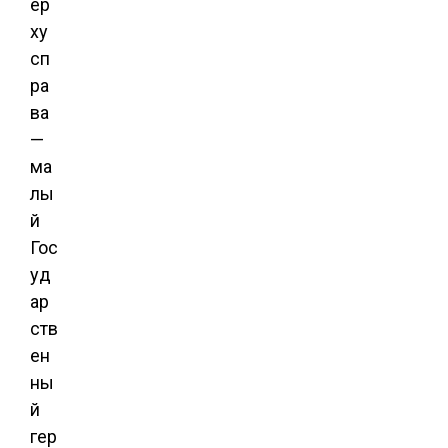
ер
ху
сп
ра
ва
—
ма
лы
й
Гос
уд
ар
ств
ен
ны
й
гер