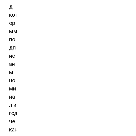
д
кот
ор
ым
по
дп
ис
ан
ы
но
ми
на
л и
год
че
кан