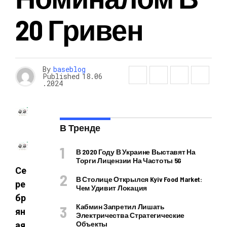
20 Гривен
By
baseblog
Published
18.06
.2024
В Тренде
В 2020 Году В Украине Выставят На
Торги Лицензии На Частоты 5G
Се
В Столице Открылся Kyiv Food Market:
ре
Чем Удивит Локация
бр
Кабмин Запретил Лишать
ян
Электричества Стратегические
Объекты
ая