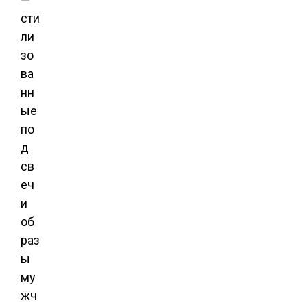
сти
ли
зо
ва
нн
ые
по
д
св
еч
и
об
раз
ы
му
жч