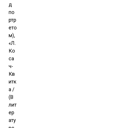
д
по
ртр
ето
м),
«Л.
Ко
са
ч-
Кв
итк
а /
(В
лит
ер
ату
ре