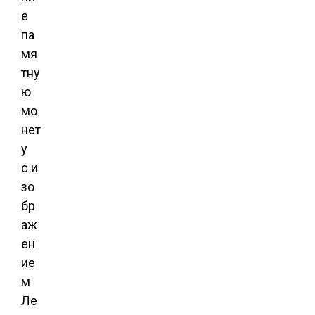
е
па
мя
тну
ю
мо
нет
у
с и
зо
бр
аж
ен
ие
м
Ле