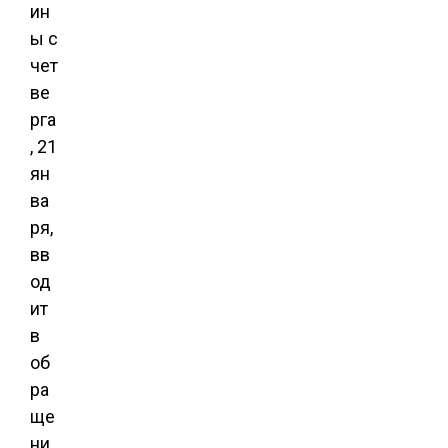
ин
ы с
чет
ве
рга
, 21
ян
ва
ря,
вв
од
ит
в
об
ра
ще
ни