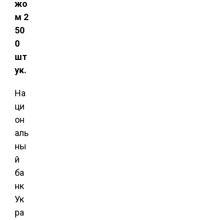
жо
м 2
50
0
шт
ук.
На
ци
он
аль
ны
й
ба
нк
Ук
ра