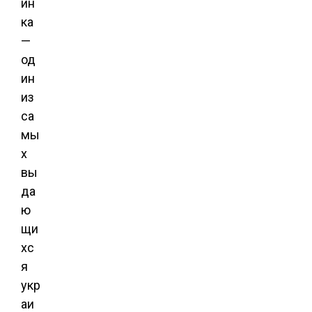
ин
ка
—
од
ин
из
са
мы
х
вы
да
ю
щи
хс
я
укр
аи