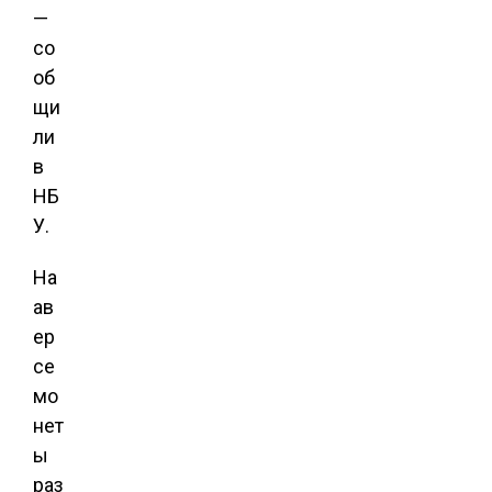
—
со
об
щи
ли
в
НБ
У.
На
ав
ер
се
мо
нет
ы
раз