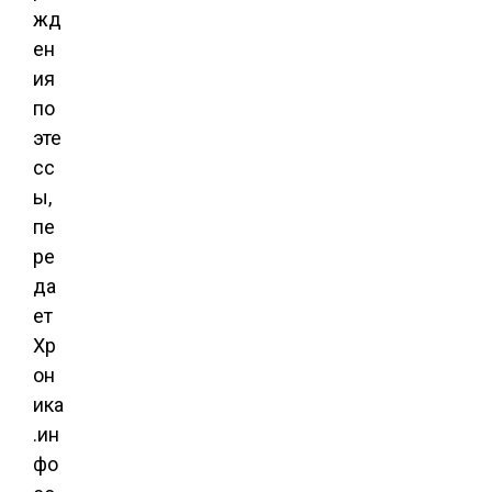
жд
ен
ия
по
эте
сс
ы,
пе
ре
да
ет
Хр
он
ика
.ин
фо