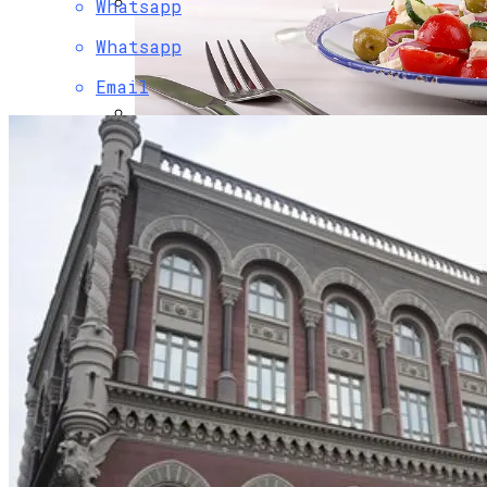
Whatsapp
Коронавирус В США Оказался
Whatsapp
Смертоноснее «испанки» 1918 Года
Email
Как Сочетать Вина С Салатами:
Делится Опытом АЛКОМАГ
Растущая Концентрация Власти В
Руках Си Цзиньпина: Мир Не Обмануть