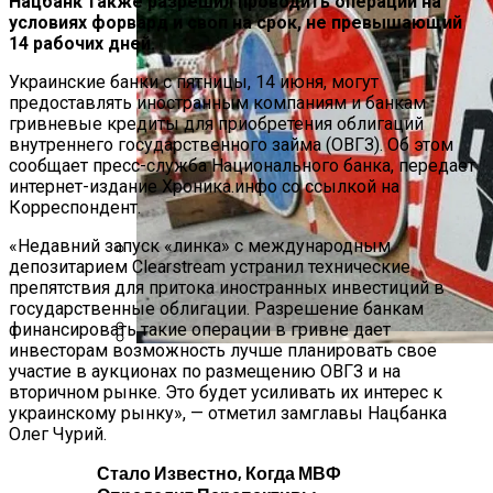
Нацбанк также разрешил проводить операции на
условиях форвард и своп на срок, не превышающий
14 рабочих дней.
Украинские банки с пятницы, 14 июня, могут
предоставлять иностранным компаниям и банкам
гривневые кредиты для приобретения облигаций
внутреннего государственного займа (ОВГЗ). Об этом
сообщает пресс-служба Национального банка, передает
интернет-издание Хроника.инфо со ссылкой на
Корреспондент.
«Недавний запуск «линка» с международным
депозитарием Clearstream устранил технические
Международная Реакция На Тарифы
препятствия для притока иностранных инвестиций в
Трампа: Что Стоит На Кону
государственные облигации. Разрешение банкам
финансировать такие операции в гривне дает
инвесторам возможность лучше планировать свое
В Киеве Ограничили Движение На
участие в аукционах по размещению ОВГЗ и на
Кризис Безопасности На Гаити:
Проспекте Палладина
вторичном рынке. Это будет усиливать их интерес к
Ужасающая Реальность Безнадежной
украинскому рынку», — отметил замглавы Нацбанка
Обстановки
Олег Чурий.
Стало Известно, Когда МВФ