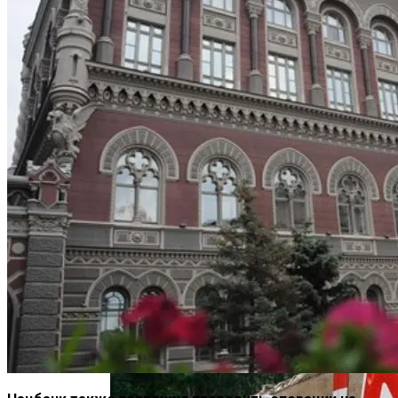
На Какую Зарплату Могут
Рассчитывать Украинцы За Рубежом:
Советы Для Беженцев
В «Борисполе» Поселилась Украинка,
Вредно, Но Выгодно: В США Запрет На
Депортированная Из Казахстана
Асбест Приняли Только Сейчас