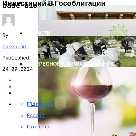
Инвестиций В Гособлигации
ЭКОНОМИКА И ПОЛИТИКА
base-blog.ru
НОВОСТИ
By
baseblog
Published
ИНТЕРЕСНОЕ И ПОЗНАВАТЕЛЬНОЕ
24.09.2024
Flipboard
Reddit
G7 Договорились Регулировать
Искусственный Интеллект
Pinterest