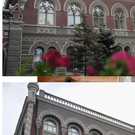
Извержение Вулкана На Юге Исландии:
Чрезвычайное Положение И Эвакуация
В Киеве Вновь Ожидаются Дожди
Военные Рельсы Спасут Британскую
Экономику?
«Укрзализныця» Разозлила Украинцев
Стаканами За Полтора Миллиона
Индия Не Будет Спрашивать
Гривен
Разрешения На Запуск Моделей ИИ