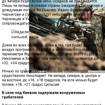
до вечера будет ясное небо. Осадков не предвидится.
Лишь на западе и севере страны ожидается пасмурная и
дождливая погода. Во Львове, Ивано-Франковске,
Чернигове и Сумах пройдут небольшие дожди. В
Черновцах и Ужгороде умеренные осадки будут
сопровождаться грозами.
Днем во всех областях, даже в тех, где будет дождить,
воздух прогреется до +30. А в некоторых столбик
термометра поднимется и выше. Жарче всего будет в
Николаеве и Херсоне: там температура поднимется до
Международная Реакция На Тарифы
+32…+34 градусов.
Трампа: Что Стоит На Кону
Ночью по сравнению с дневными показателями
существенно похолодает. На западе, севере, в центре и
Стало Известно, Сколько Бойцов ВСУ
Кризис Безопасности На Гаити:
на востоке: до +16…+18 градусов. На юге ночью будет
Погибло С Прошлого Перемирия
теплее: +18…+21 градус Цельсия.
Ужасающая Реальность Безнадежной
Обстановки
В селе под Киевом задержали вооруженных
грабителей