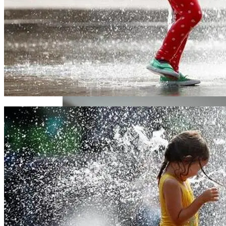
Извержение Вулкана На Юге Исландии:
Чрезвычайное Положение И Эвакуация
В Киеве Ограничили Движение На
Проспекте Палладина
Военные Рельсы Спасут Британскую
Экономику?
Индия Не Будет Спрашивать
Разрешения На Запуск Моделей ИИ