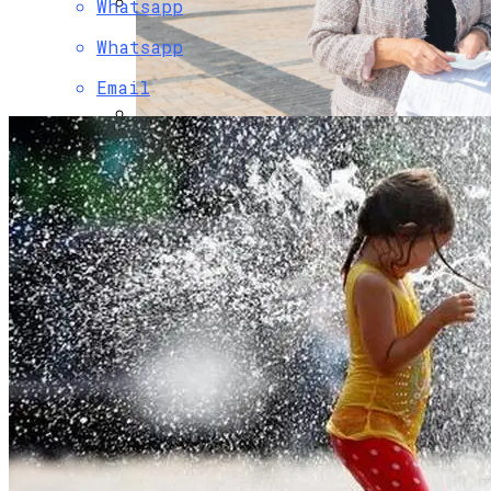
Whatsapp
Коронавирус В США Оказался
Whatsapp
Смертоноснее «испанки» 1918 Года
Email
В «Борисполе» Поселилась Украинка,
Депортированная Из Казахстана
Растущая Концентрация Власти В
Руках Си Цзиньпина: Мир Не Обмануть