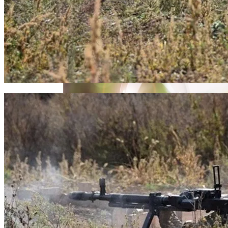
Извержение Вулкана На Юге Исландии:
Чрезвычайное Положение И Эвакуация
В Полиции Провели Совещание
Накануне Крестного Хода В Киеве
Военные Рельсы Спасут Британскую
Экономику?
Индия Не Будет Спрашивать
Разрешения На Запуск Моделей ИИ