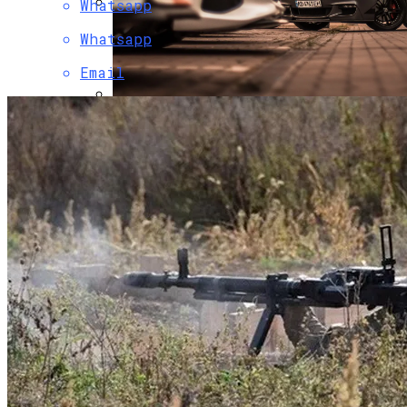
Whatsapp
Коронавирус В США Оказался
Whatsapp
Смертоноснее «испанки» 1918 Года
Email
В Киеве Устроили Пробег Суперкаров
Растущая Концентрация Власти В
Руках Си Цзиньпина: Мир Не Обмануть