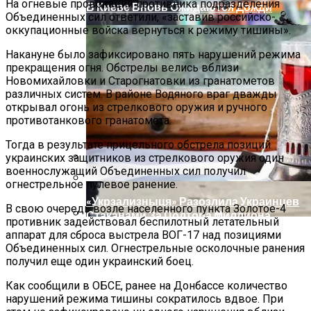
На огневые провокации противника подразделения
В Киеве Вновь Ожидаются Дожди
Объединенных сил ответили, «заставив российско-
оккупационные войска вернуться к режиму тишины».
Накануне было зафиксировано пять нарушений режима
прекращения огня. Обстрелы велись вблизи
Новомихайловки и Старогнатовки из гранатометов
различных систем. В районе Водяного враг дважды
открывал огонь из стрелкового оружия и ручного
противотанкового гранатомета.
Тогда в результате прицельного обстрела позиций
украинских защитников из стрелкового оружия один
военнослужащий Объединенных сил получил
Международная Реакция На Тарифы
огнестрельное пулевое ранение.
Трампа: Что Стоит На Кону
«Укрзализныця» Разозлила Украинцев
В свою очередь возле населенного пункта Золотое-4
Стаканами За Полтора Миллиона
противник задействовал беспилотный летательный
Гривен
аппарат для сброса выстрела ВОГ-17 над позициями
Кризис Безопасности На Гаити:
Объединенных сил. Огнестрельные осколочные ранения
Ужасающая Реальность Безнадежной
получил еще один украинский боец.
Обстановки
Как сообщили в ОБСЕ, ранее на Донбассе количество
нарушений режима тишины сократилось вдвое. При