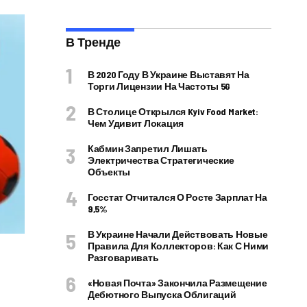
В Тренде
В 2020 Году В Украине Выставят На
Торги Лицензии На Частоты 5G
В Столице Открылся Kyiv Food Market:
Чем Удивит Локация
Кабмин Запретил Лишать
Электричества Стратегические
Объекты
Госстат Отчитался О Росте Зарплат На
9,5%
В Украине Начали Действовать Новые
Правила Для Коллекторов: Как С Ними
Разговаривать
«Новая Почта» Закончила Размещение
Дебютного Выпуска Облигаций