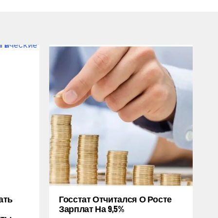
ать
Госстат Отчитался О Росте
Зарплат На 9,5%