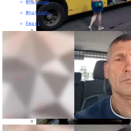
Whatsapp
Коронавирус В США Оказался
Whatsapp
Смертоноснее «испанки» 1918 Года
Email
В Киеве Изменили Маршруты
Некоторых Автобусов И Троллейбусов
Растущая Концентрация Власти В
Руках Си Цзиньпина: Мир Не Обмануть