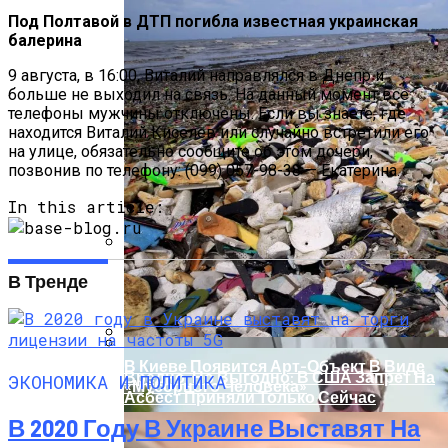
Под Полтавой в ДТП погибла известная украинская
балерина
9 августа, в 16:00, Виталий направлялся в Днепр и
больше не выходил на связь. На данный момент все
телефоны мужчины отключены. Если вы знаете, где
находится Виталий Киселев или случайно встретили его
на улице, обязательно сообщите об этом дочери,
позвонив по телефону: (099) 057-98-38 — Екатерина.
In this article:
На Какую Зарплату Могут
В Тренде
Рассчитывать Украинцы За Рубежом:
Советы Для Беженцев
В Киеве Появится Арт-Объект В Виде
Вредно, Но Выгодно: В США Запрет На
ЭКОНОМИКА И ПОЛИТИКА
«Мусорного Человека»
Асбест Приняли Только Сейчас
В 2020 Году В Украине Выставят На