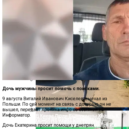
Извержение Вулкана На Юге Исландии:
Чрезвычайное Положение И Эвакуация
В Столичном Парке Отличился Герой-
Парковки
Дочь мужчины просит помочь с поисками.
Военные Рельсы Спасут Британскую
Экономику?
9 августа Виталий Иванович Киселев выехал из
Польши. По сей момент на связь с дочерью он не
вышел, передает Хроника.инфо со ссылкой на
Информатор.
В Киеве Люди Вынуждены Ходить К
Индия Не Будет Спрашивать
Метро По Улице Без Тротуара
Разрешения На Запуск Моделей ИИ
Дочь Екатерина просит помощи у днепрян.