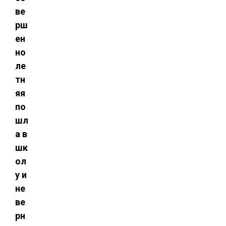
ве
рш
ен
но
ле
тн
яя
по
шл
а в
шк
ол
у и
не
ве
рн