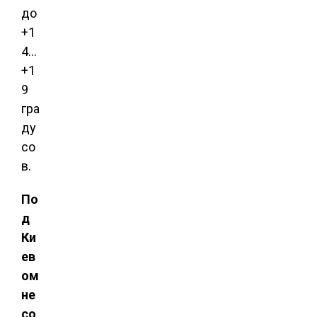
до
+1
4…
+1
9
гра
ду
со
в.
По
д
Ки
ев
ом
не
со