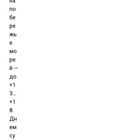
на
по
бе
ре
жь
е
мо
ре
й —
до
+1
3…
+1
8.
Дн
ем
су