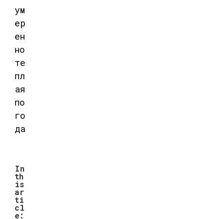
In
th
is
ar
ti
cl
e: