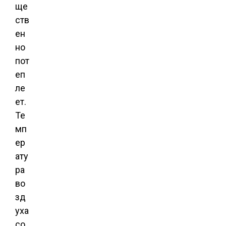
ще
ств
ен
но
пот
еп
ле
ет.
Те
мп
ер
ату
ра
во
зд
уха
со