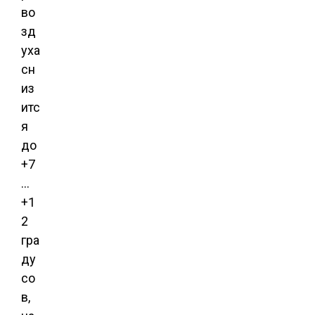
во
зд
уха
сн
из
итс
я
до
+7
…
+1
2
гра
ду
со
в,