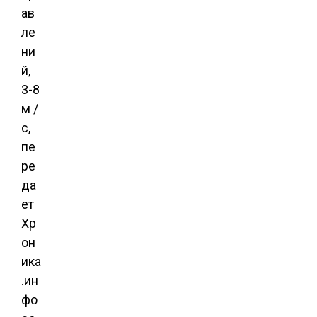
ав
ле
ни
й,
3-8
м /
с,
пе
ре
да
ет
Хр
он
ика
.ин
фо