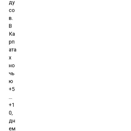
ду
со
в.
В
Ка
рп
ата
х
но
чь
ю
+5
…
+1
0,
дн
ем