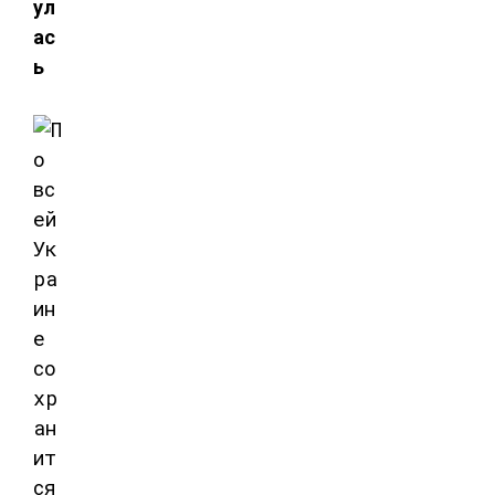
ул
ас
ь