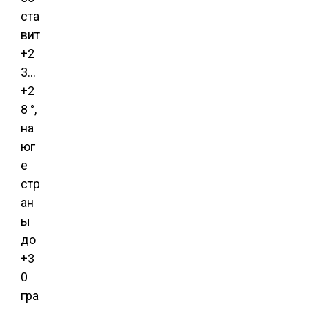
ста
вит
+2
3…
+2
8 °,
на
юг
е
стр
ан
ы
до
+3
0
гра