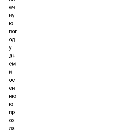
еч
ну
ю
пог
од
у
дн
ем
и
ос
ен
ню
ю
пр
ох
ла