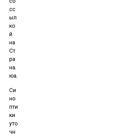
со
сс
ыл
ко
й
на
Ст
ра
на.
юа.
Си
но
пти
ки
уто
чн