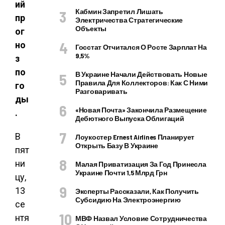
ий
Кабмин Запретил Лишать
пр
Электричества Стратегические
Объекты
ог
но
Госстат Отчитался О Росте Зарплат На
9,5%
з
по
В Украине Начали Действовать Новые
Правила Для Коллекторов: Как С Ними
го
Разговаривать
ды
«Новая Почта» Закончила Размещение
.
Дебютного Выпуска Облигаций
В
Лоукостер Ernest Airlines Планирует
Открыть Базу В Украине
пят
ни
Малая Приватизация За Год Принесла
Украине Почти 1,5 Млрд Грн
цу,
13
Эксперты Рассказали, Как Получить
Субсидию На Электроэнергию
се
нтя
МВФ Назвал Условие Сотрудничества