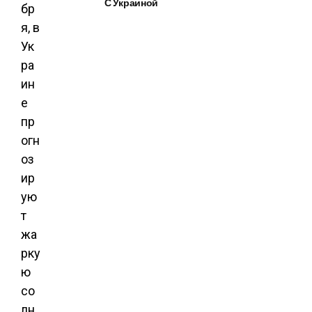
С Украиной
бр
я, в
Ук
ра
ин
е
пр
огн
оз
ир
ую
т
жа
рку
ю
со
лн