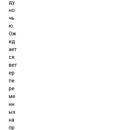
ду
но
чь
ю.
Ож
ид
ает
ся
вет
ер
пе
ре
ме
нн
ых
на
пр