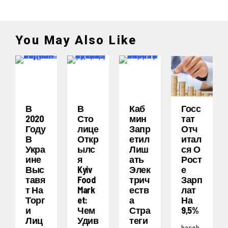
You May Also Like
В
В
Каб
Госс
2020
Сто
Мин
Тат
Году
Лице
Запр
Отч
В
Откр
Етил
Итал
Укра
Ылс
Лиш
Ся О
Ине
Я
Ать
Рост
Выс
Kyiv
Элек
Е
Тавя
Food
Трич
Зарп
Т На
Mark
Еств
Лат
Торг
Et:
А
На
И
Чем
Стра
9,5%
Лиц
Удив
Теги
baseb