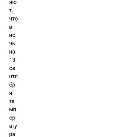
яю
т,
что
в
но
чь
на
13
се
нтя
бр
я
те
мп
ер
ату
ра