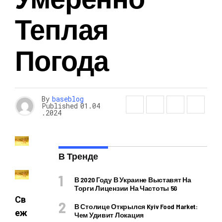
Теплая
Погода
By
baseblog
Published
01.04
.2024
В Тренде
В 2020 Году В Украине Выставят На
Торги Лицензии На Частоты 5G
Св
В Столице Открылся Kyiv Food Market:
еж
Чем Удивит Локация