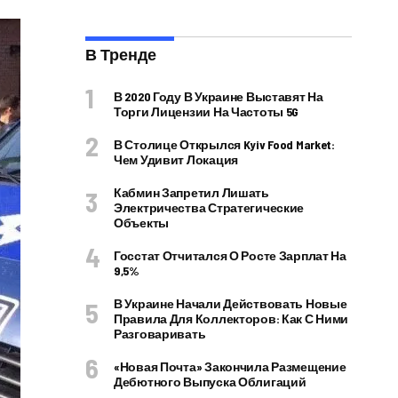
В Тренде
В 2020 Году В Украине Выставят На
Торги Лицензии На Частоты 5G
В Столице Открылся Kyiv Food Market:
Чем Удивит Локация
Кабмин Запретил Лишать
Электричества Стратегические
Объекты
Госстат Отчитался О Росте Зарплат На
9,5%
В Украине Начали Действовать Новые
Правила Для Коллекторов: Как С Ними
Разговаривать
«Новая Почта» Закончила Размещение
Дебютного Выпуска Облигаций