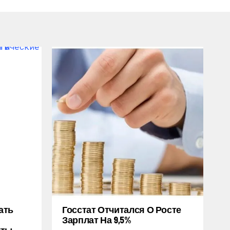
ать
Госстат Отчитался О Росте
Зарплат На 9,5%
кты