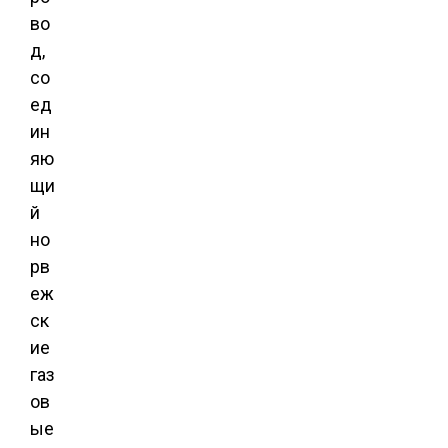
во
д,
со
ед
ин
яю
щи
й
но
рв
еж
ск
ие
газ
ов
ые