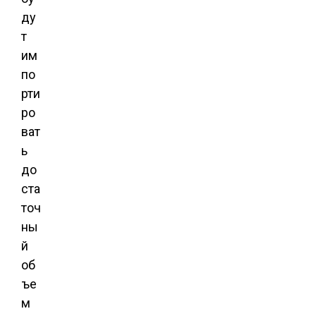
ду
т
им
по
рти
ро
ват
ь
до
ста
точ
ны
й
об
ъе
м