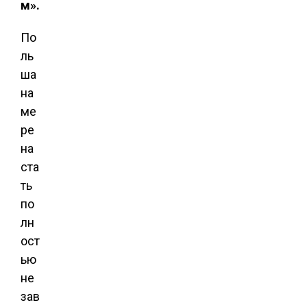
м».
По
ль
ша
на
ме
ре
на
ста
ть
по
лн
ост
ью
не
зав