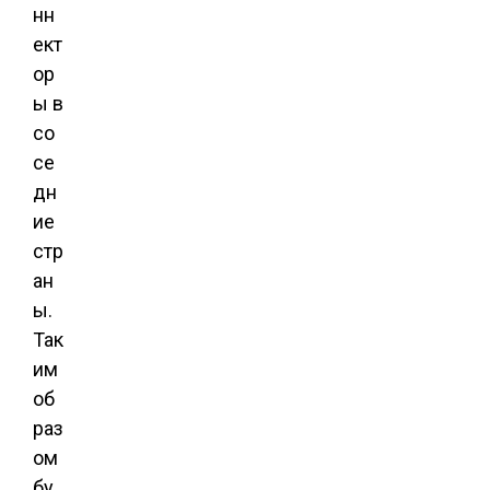
нн
ект
ор
ы в
со
се
дн
ие
стр
ан
ы.
Так
им
об
раз
ом
бу