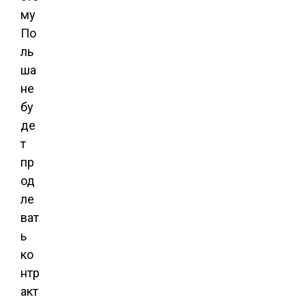
му
По
ль
ша
не
бу
де
т
пр
од
ле
ват
ь
ко
нтр
акт