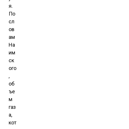
я.
По
сл
ов
ам
На
им
ск
ого
,
об
ъе
м
газ
а,
кот