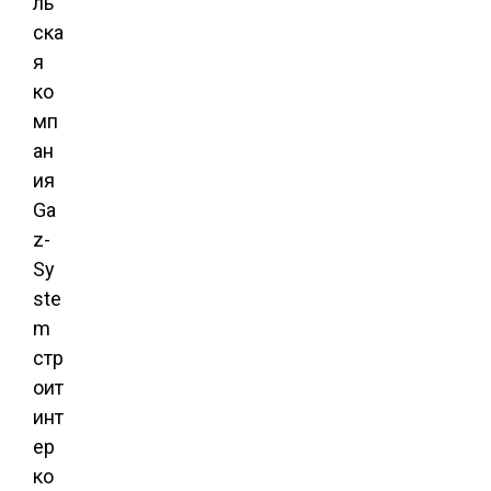
ль
ска
я
ко
мп
ан
ия
Ga
z-
Sy
ste
m
стр
оит
инт
ер
ко