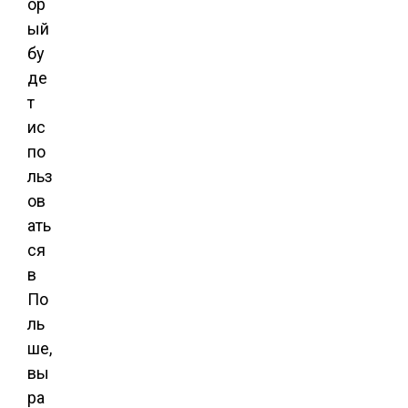
ор
ый
бу
де
т
ис
по
льз
ов
ать
ся
в
По
ль
ше,
вы
ра