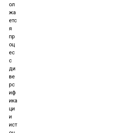
ол
жа
етс
я
пр
оц
ес
с
ди
ве
рс
иф
ика
ци
и
ист
оч