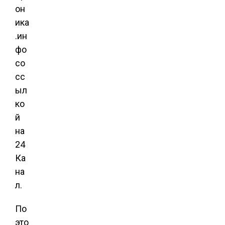
он
ика
.ин
фо
со
сс
ыл
ко
й
на
24
Ка
на
л.
По
это