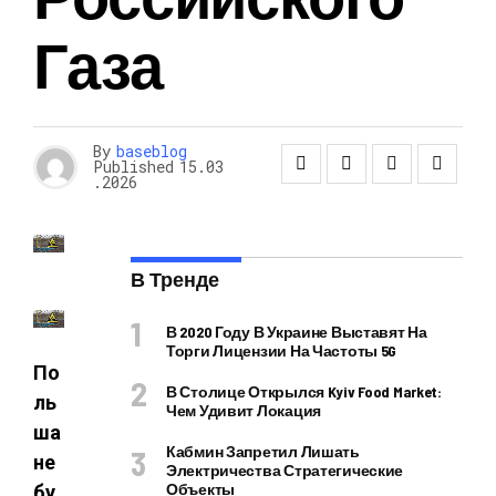
Газа
By
baseblog
Published
15.03
.2026
В Тренде
В 2020 Году В Украине Выставят На
Торги Лицензии На Частоты 5G
По
В Столице Открылся Kyiv Food Market:
ль
Чем Удивит Локация
ша
Кабмин Запретил Лишать
не
Электричества Стратегические
Объекты
бу