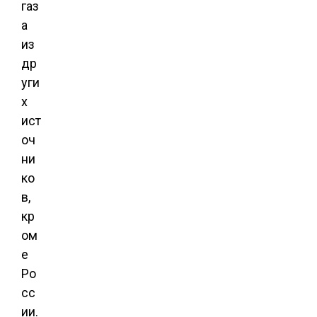
газ
а
из
др
уги
х
ист
оч
ни
ко
в,
кр
ом
е
Ро
сс
ии.