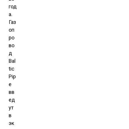
год
а.
Газ
оп
ро
во
д
Bal
tic
Pip
e
вв
ед
ут
в
эк