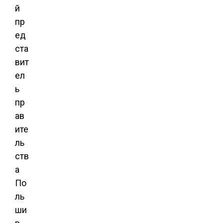
й
пр
ед
ста
вит
ел
ь
пр
ав
ите
ль
ств
а
По
ль
ши