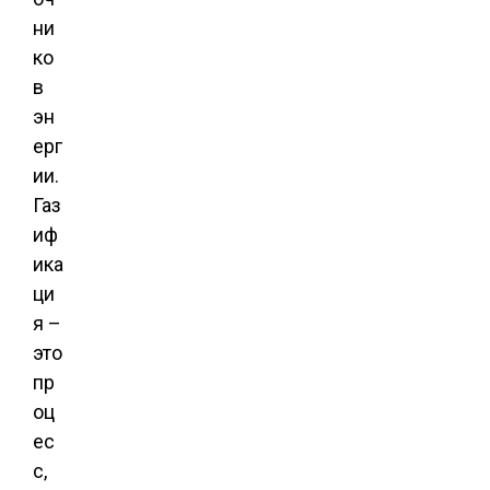
ни
ко
в
эн
ерг
ии.
Газ
иф
ика
ци
я –
это
пр
оц
ес
с,