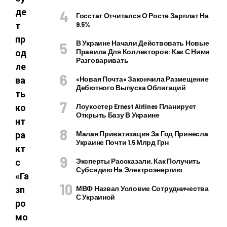
де
Госстат Отчитался О Росте Зарплат На
9,5%
т
пр
В Украине Начали Действовать Новые
Правила Для Коллекторов: Как С Ними
од
Разговаривать
ле
«Новая Почта» Закончила Размещение
ва
Дебютного Выпуска Облигаций
ть
Лоукостер Ernest Airlines Планирует
ко
Открыть Базу В Украине
нт
Малая Приватизация За Год Принесла
ра
Украине Почти 1,5 Млрд Грн
кт
Эксперты Рассказали, Как Получить
с
Субсидию На Электроэнергию
«Га
МВФ Назвал Условие Сотрудничества
зп
С Украиной
ро
мо