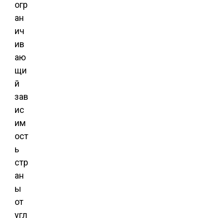
огр
ан
ич
ив
аю
щи
й
зав
ис
им
ост
ь
стр
ан
ы
от
угл