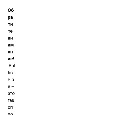
Об
ра
ти
те
вн
им
ан
ие!
Bal
tic
Pip
e –
это
газ
оп
ро