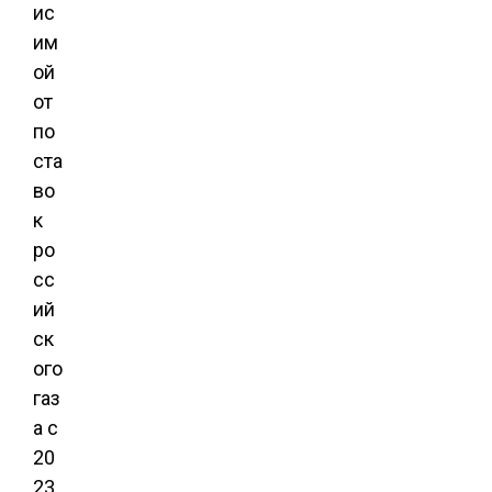
ис
им
ой
от
по
ста
во
к
ро
сс
ий
ск
ого
газ
а с
20
23