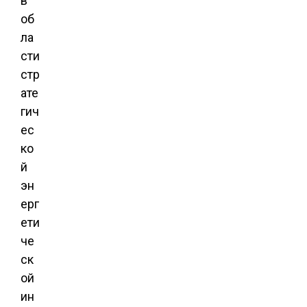
в
об
ла
сти
стр
ате
гич
ес
ко
й
эн
ерг
ети
че
ск
ой
ин