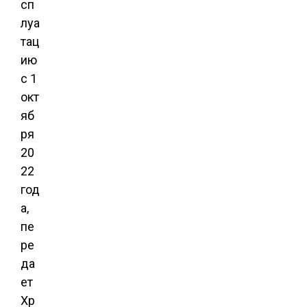
сп
луа
тац
ию
с 1
окт
яб
ря
20
22
год
а,
пе
ре
да
ет
Хр