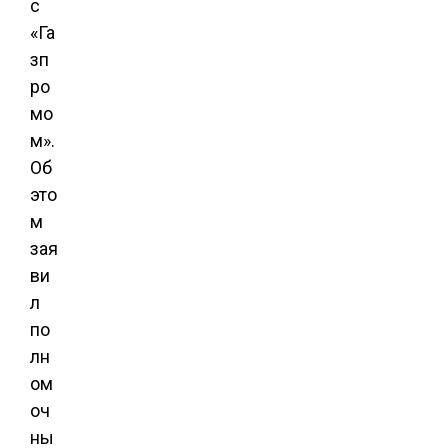
с
«Га
зп
ро
мо
м».
Об
это
м
зая
ви
л
по
лн
ом
оч
ны