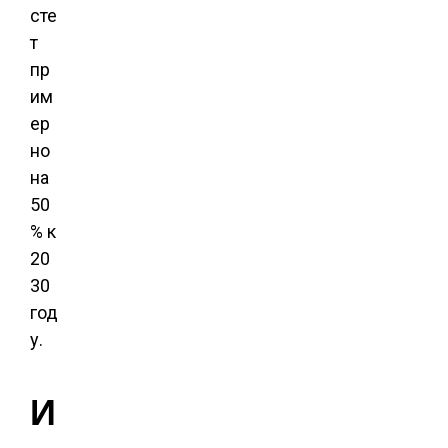
сте
т
пр
им
ер
но
на
50
% к
20
30
год
у.
И