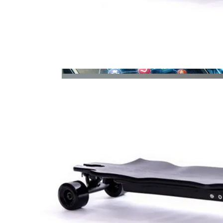
Извержение Вулкана На Юге Исландии:
Чрезвычайное Положение И Эвакуация
В Киеве Ограничили Движение На
Проспекте Палладина
Военные Рельсы Спасут Британскую
Экономику?
Индия Не Будет Спрашивать
Разрешения На Запуск Моделей ИИ