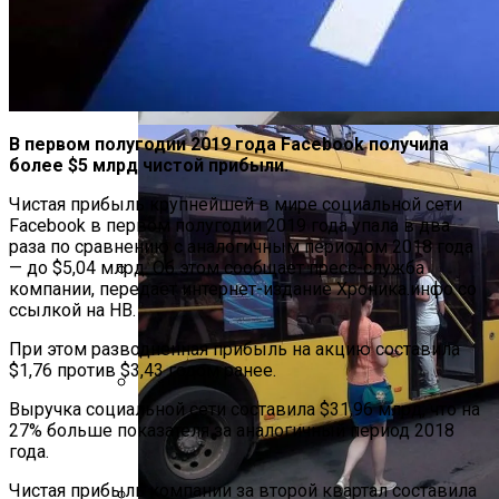
SkyUp Запустит Новые Рейсы По
Украине
В первом полугодии 2019 года Facebook получила
более $5 млрд чистой прибыли.
Чистая прибыль крупнейшей в мире социальной сети
Facebook в первом полугодии 2019 года упала в два
раза по сравнению с аналогичным периодом 2018 года
— до $5,04 млрд. Об этом сообщает пресс-служба
компании, передает интернет-издание Хроника.инфо со
На Какую Зарплату Могут
ссылкой на НВ.
Рассчитывать Украинцы За Рубежом:
При этом разводненная прибыль на акцию составила
Советы Для Беженцев
$1,76 против $3,43 годом ранее.
Выручка социальной сети составила $31,96 млрд, что на
Вредно, Но Выгодно: В США Запрет На
27% больше показателя за аналогичный период 2018
Асбест Приняли Только Сейчас
года.
Чистая прибыль компании за второй квартал составила