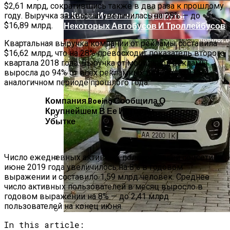
$2,61 млрд, сократившись также в два раза к прошлому
В Киеве Изменили Маршруты
году. Выручка за квартал увеличилась на 28% — до
$16,89 млрд.
Некоторых Автобусов И Троллейбусов
Квартальная выручка компании от рекламы составила
$16,62 млрд, что на 28% превосходит показатель второго
квартала 2018 года. Выручка от мобильной рекламы
выросла до 94% от всех рекламных доходов с 91% в
аналогичном периоде прошлого года.
Компания Boeing Сообщила О
Крупнейшем В Ее Истории
Убытке
Международная Реакция На Тарифы
Трампа: Что Стоит На Кону
Число ежедневных активных пользователей соцсети в
июне 2019 года увеличилось на 8% в годовом
Кризис Безопасности На Гаити:
выражении и составило 1,59 млрд человек. Среднее
Ужасающая Реальность Безнадежной
число активных пользователей в месяц выросло в
Обстановки
годовом выражении на 8% — до 2,41 млрд
пользователей на конец июня.
In this article:
В Столичном Парке Отличился Герой-