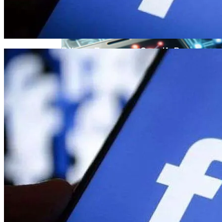
Извержение Вулкана На Юге Исландии:
Чрезвычайное Положение И Эвакуация
В Киеве Перекроют Один Из Выездов
На Северный Мост
Военные Рельсы Спасут Британскую
Экономику?
Индия Не Будет Спрашивать
Разрешения На Запуск Моделей ИИ