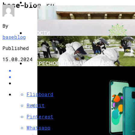
ЭКОНОМИКА И ПОЛИТИКА
base-blog.ru
By
НОВОСТИ
baseblog
Published
15.08.2024
ИНТЕРЕСНОЕ И ПОЗНАВАТЕЛЬНОЕ
Flipboard
Reddit
G7 Договорились Регулировать
Pinterest
Искусственный Интеллект
Whatsapp