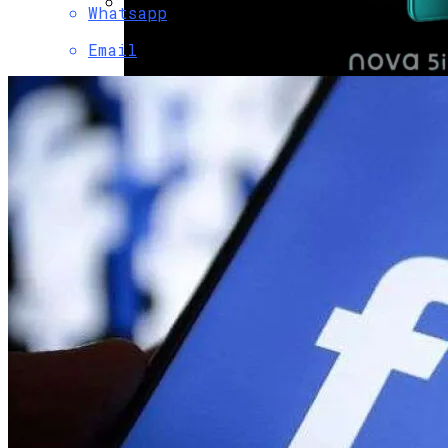
Whatsapp
Коронавирус В США Оказался
Email
Смертоноснее «испанки» 1918 Года
Смартфон Huawei Nova 5i Pro
Представили Официально
Растущая Концентрация Власти В
Руках Си Цзиньпина: Мир Не Обмануть