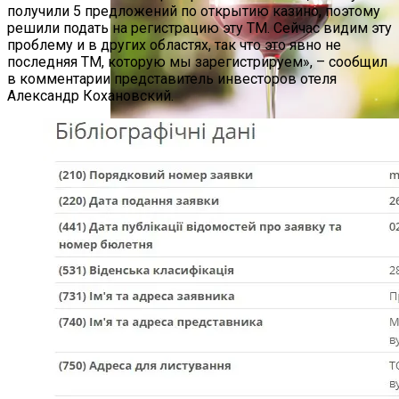
получили 5 предложений по открытию казино, поэтому
решили подать на регистрацию эту ТМ. Сейчас видим эту
проблему и в других областях, так что это явно не
последняя ТМ, которую мы зарегистрируем», – сообщил
в комментарии представитель инвесторов отеля
Александр Кохановский.
Международная Реакция На Тарифы
Трампа: Что Стоит На Кону
Как Сочетать Вина С Салатами:
Делится Опытом АЛКОМАГ
Кризис Безопасности На Гаити:
Ужасающая Реальность Безнадежной
Обстановки