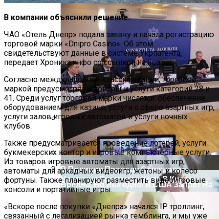
В компании объяснили решение.
ЧАО «Отель Днепр» подала заявку и начала регистрацию
торговой марки «Dnipro Casino». Об этом
свидетельствуют данные в системе Укрпатента,
передает Хроника.инфо со ссылкой на liga.net.
Согласно международной классификации, торговой
маркой предусмотрены товары и услуги категорий 28 и
41. Среди услуг торговой марки числятся: обеспечение
оборудованием для казино, услуги с сфере азартных игр,
услуги залов игровых автоматов и услуги ночных
клубов.
На Какую Зарплату Могут
Также предусматривается проведение лотерей, услуги
Рассчитывать Украинцы За Рубежом:
букмекерских контор и игровые компьютерные услуги.
Советы Для Беженцев
Из товаров игровые автоматы для азартных игр,
В Полиции Провели Совещание
автоматы для аркадных видеоигр, жетоны и колесо
Накануне Крестного Хода В Киеве
фортуны. Также планируют разместить видеоигровые
Вредно, Но Выгодно: В США Запрет На
консоли и портативные игры.
Асбест Приняли Только Сейчас
«Вскоре после покупки «Днепра» начался IP троллинг,
связанный с легализацией рынка гемблинга, и мы уже