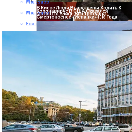
Whatsapp
В Киеве Люди Вынуждены Ходить К
Коронавирус В США Оказался
Whatsapp
Метро По Улице Без Тротуара
Смертоноснее «испанки» 1918 Года
Email
Растущая Концентрация Власти В
Руках Си Цзиньпина: Мир Не Обмануть
В Киеве Появится Арт-Объект В Виде