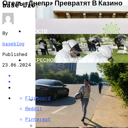
Отель «Днепр» Превратят В Казино
ЭКОНОМИКА И ПОЛИТИКА
base-blog.ru
НОВОСТИ
By
baseblog
Published
ИНТЕРЕСНОЕ И ПОЗНАВАТЕЛЬНОЕ
23.06.2024
Flipboard
Reddit
G7 Договорились Регулировать
Искусственный Интеллект
Pinterest