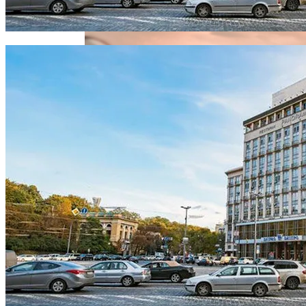
Извержение Вулкана На Юге Исландии:
«Мусорного Человека»
Чрезвычайное Положение И Эвакуация
Военные Рельсы Спасут Британскую
Экономику?
В Киеве Устроили Пробег Суперкаров
Индия Не Будет Спрашивать
Разрешения На Запуск Моделей ИИ