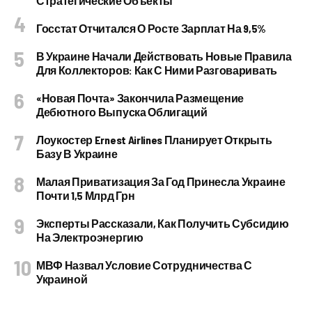
Стратегические Объекты
Госстат Отчитался О Росте Зарплат На 9,5%
В Украине Начали Действовать Новые Правила
Для Коллекторов: Как С Ними Разговаривать
«Новая Почта» Закончила Размещение
Дебютного Выпуска Облигаций
Лоукостер Ernest Airlines Планирует Открыть
Базу В Украине
Малая Приватизация За Год Принесла Украине
Почти 1,5 Млрд Грн
Эксперты Рассказали, Как Получить Субсидию
На Электроэнергию
МВФ Назвал Условие Сотрудничества С
Украиной