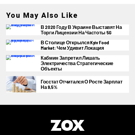
You May Also Like
В 2020 Году В Украине Выставят На
Торги Лицензии На Частоты 5G
В Столице Открылся Kyiv Food
Market: Чем Удивит Локация
Кабмин Запретил Лишать
Электричества Стратегические
Объекты
Госстат Отчитался О Росте Зарплат
На 9,5%