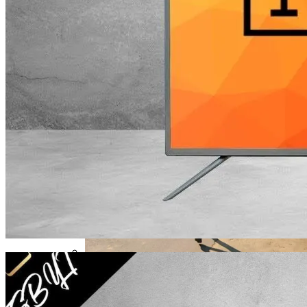
Извержение Вулкана На Юге Исландии:
Чрезвычайное Положение И Эвакуация
В Столичном Парке Отличился Герой-
Парковки
Военные Рельсы Спасут Британскую
Экономику?
В Киеве Люди Вынуждены Ходить К
Индия Не Будет Спрашивать
Метро По Улице Без Тротуара
Разрешения На Запуск Моделей ИИ