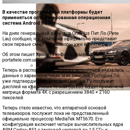
В качестве программной платформы будет
применяться оптимизированная операционная
система Android 9.0 Pie.
На днях генеральный директор OnePlus Пит Ло (Pete
Lau) сообщил, что компания официально представит
свои первые смарт-телевизоры уже в сентябре.
Об этом пишет Хроника.инфо со ссылкой на
portaltele.com.ua.
Теперь в распоряжении сетевых источников оказались
Международная Реакция На Тарифы
данные о характеристиках этих панелей. Господин Ло
уже подтвердил, что основой OnePlus TV послужит
Трампа: Что Стоит На Кону
дисплей на квантовых точках (QLED). Будет применена
матрица формата 4К с разрешением 3840 × 2160
В Киеве Устроили Пробег Суперкаров
пикселей.
Кризис Безопасности На Гаити:
Ужасающая Реальность Безнадежной
Теперь стало известно, что аппаратной основой
Обстановки
телевизоров послужит пока не представленный
официально процессор MediaTek MT5670. Его
конфигурация включает четыре вычислительных ядра
ARM Cortex-A53 с тактовой частотой до 1,5 ГГц и