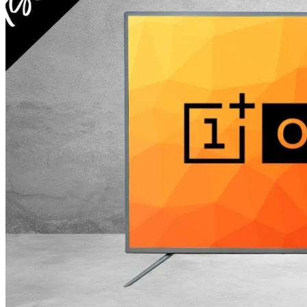
На Какую Зарплату Могут
Рассчитывать Украинцы За Рубежом:
Советы Для Беженцев
В Киеве Появится Арт-Объект В Виде
Вредно, Но Выгодно: В США Запрет На
«Мусорного Человека»
Асбест Приняли Только Сейчас