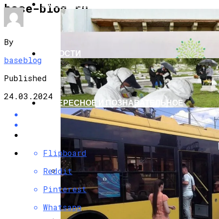
ЭКОНОМИКА И ПОЛИТИКА
base-blog.ru
By
НОВОСТИ
baseblog
Published
24.03.2024
ИНТЕРЕСНОЕ И ПОЗНАВАТЕЛЬНОЕ
Flipboard
Reddit
G7 Договорились Регулировать
Pinterest
Искусственный Интеллект
Whatsapp