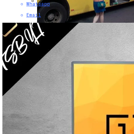
Whatsapp
Коронавирус В США Оказался
Email
Смертоноснее «испанки» 1918 Года
В Киеве Изменили Маршруты
Некоторых Автобусов И Троллейбусов
Растущая Концентрация Власти В
Руках Си Цзиньпина: Мир Не Обмануть