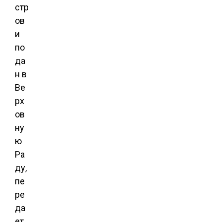
стр
ов
и
по
да
н в
Ве
рх
ов
ну
ю
Ра
ду,
пе
ре
да
ет