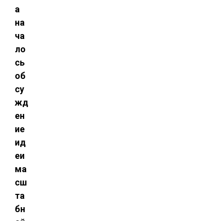
а
на
ча
ло
сь
об
су
жд
ен
ие
ид
еи
ма
сш
та
бн