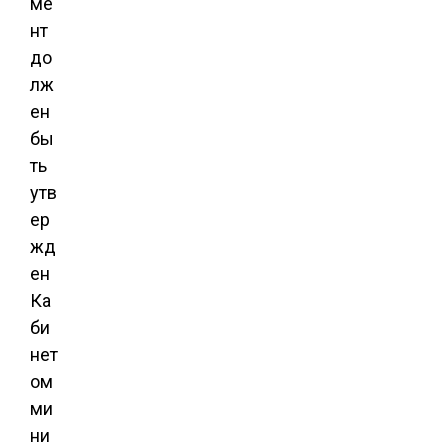
ме
нт
до
лж
ен
бы
ть
утв
ер
жд
ен
Ка
би
нет
ом
ми
ни