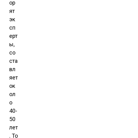
ор
ят
эк
сп
ерт
ы,
со
ста
вл
яет
ок
ол
о
40-
50
лет
. То