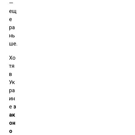
—
ещ
е
ра
нь
ше.
Хо
тя
в
Ук
ра
ин
е
з
ак
он
о