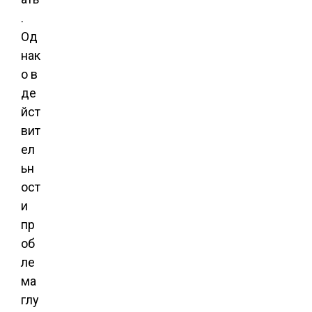
.
Од
нак
о в
де
йст
вит
ел
ьн
ост
и
пр
об
ле
ма
глу