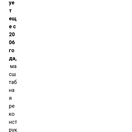
уе
т
ещ
е с
20
06
го
да,
ма
сш
таб
на
я
ре
ко
нст
рук