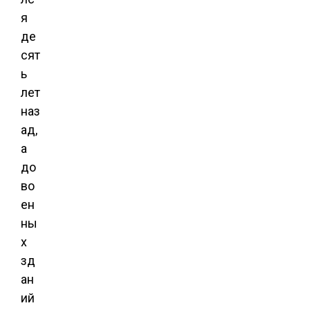
я
де
сят
ь
лет
наз
ад,
а
до
во
ен
ны
х
зд
ан
ий