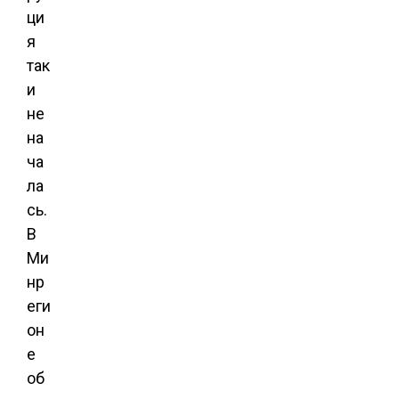
ци
я
так
и
не
на
ча
ла
сь.
В
Ми
нр
еги
он
е
об