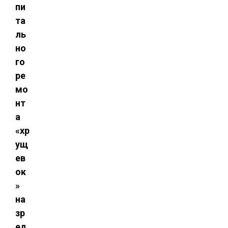
пи
та
ль
но
го
ре
мо
нт
а
«хр
ущ
ев
ок
»
на
зр
ел