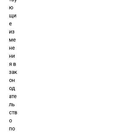
ю
щи
е
из
ме
не
ни
я в
зак
он
од
ате
ль
ств
о
по