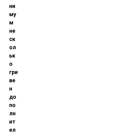
ни
му
м
не
ск
ол
ьк
о
гри
ве
н
до
по
лн
ит
ел