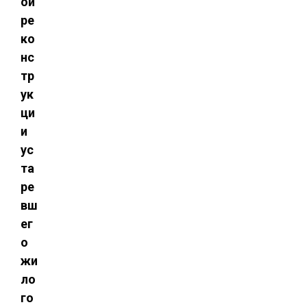
ой
ре
ко
нс
тр
ук
ци
и
ус
та
ре
вш
ег
о
жи
ло
го