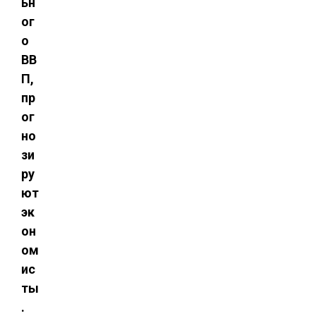
ьн
ог
о
ВВ
П,
пр
ог
но
зи
ру
ют
эк
он
ом
ис
ты
.