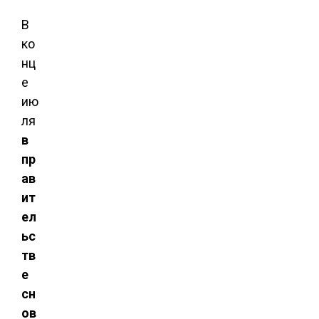
В
ко
нц
е
ию
ля
в
пр
ав
ит
ел
ьс
тв
е
сн
ов