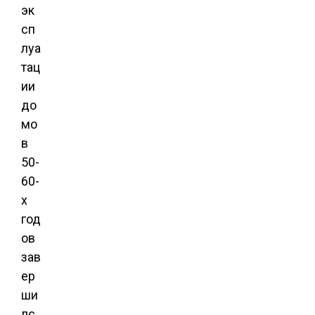
эк
сп
луа
тац
ии
до
мо
в
50-
60-
х
год
ов
зав
ер
ши
лс