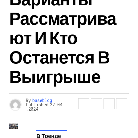
Рассматрива
Ют И Кто
Останется В
Выигрыше
By
baseblog
Published
22.04
.2024
В Тренде