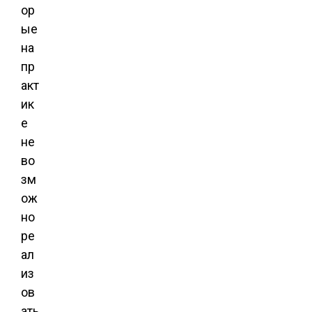
ор
ые
на
пр
акт
ик
е
не
во
зм
ож
но
ре
ал
из
ов
ать