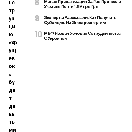
Малая Приватизация За Год Принесла
нс
Украине Почти 1,5 Млрд Грн
тр
Эксперты Рассказали, Как Получить
ук
Субсидию На Электроэнергию
ци
МВФ Назвал Условие Сотрудничества
ю
С Украиной
«хр
ущ
ев
ок
»
бу
де
т
да
ва
ть
ми