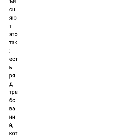
ъя
сн
яю
т
это
так
:
ест
ь
ря
д
тре
бо
ва
ни
й,
кот