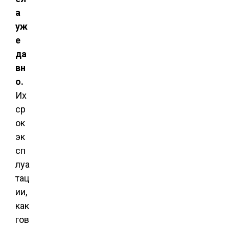
а
уж
е
да
вн
о.
Их
ср
ок
эк
сп
луа
тац
ии,
как
гов