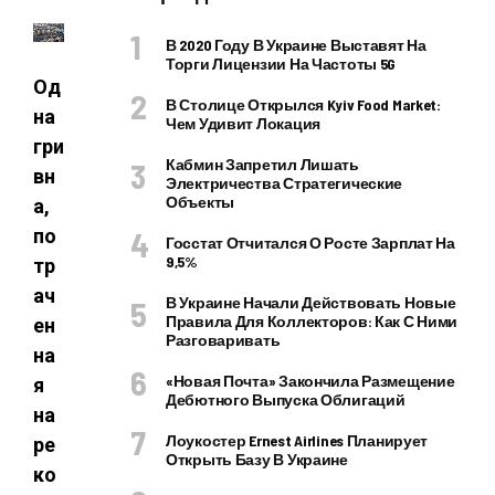
В 2020 Году В Украине Выставят На
Торги Лицензии На Частоты 5G
Од
В Столице Открылся Kyiv Food Market:
на
Чем Удивит Локация
гри
Кабмин Запретил Лишать
вн
Электричества Стратегические
Объекты
а,
по
Госстат Отчитался О Росте Зарплат На
9,5%
тр
ач
В Украине Начали Действовать Новые
Правила Для Коллекторов: Как С Ними
ен
Разговаривать
на
«Новая Почта» Закончила Размещение
я
Дебютного Выпуска Облигаций
на
Лоукостер Ernest Airlines Планирует
ре
Открыть Базу В Украине
ко