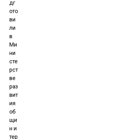
дг
ото
ви
ли
в
Ми
ни
сте
рст
ве
раз
вит
ия
об
щи
н и
тер