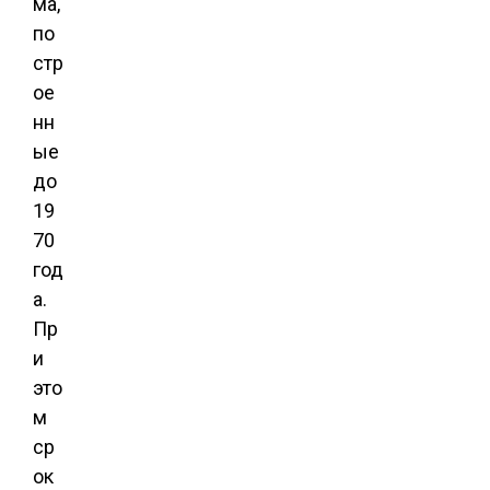
ма,
по
стр
ое
нн
ые
до
19
70
год
а.
Пр
и
это
м
ср
ок