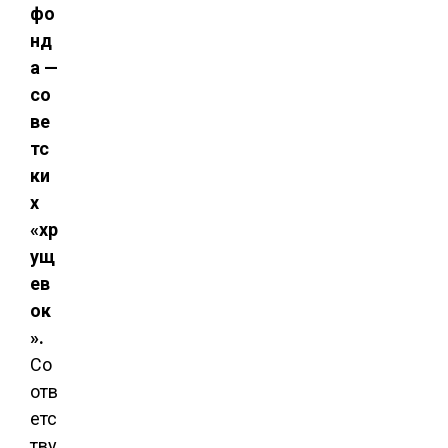
фо
нд
а —
со
ве
тс
ки
х
«хр
ущ
ев
ок
».
Со
отв
етс
тву