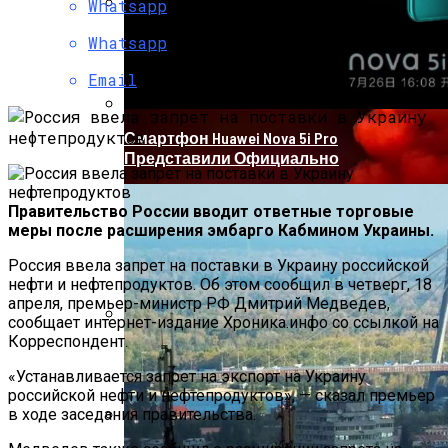
Whatsapp
Коронавирус В США Оказался
Whatsapp
Смертоноснее «испанки» 1918 Года
Email
Смартфон Huawei Nova 5i Pro
Представили Официально
Правительство России вводит ответные торговые
меры после расширения эмбарго Кабмином Украины.
Россия ввела запрет на поставки в Украину российской
нефти и нефтепродуктов. Об этом сообщил в четверг, 18
апреля, премьер-министр РФ Дмитрий Медведев,
сообщает интернет-издание Хроника.инфо со ссылкой на
Корреспондент.
Растущая Концентрация Власти В
Руках Си Цзиньпина: Мир Не Обмануть
«Устанавливается запрет на экспорт на Украину
российской нефти и нефтепродуктов», — сказал премьер
в ходе заседания правительства.