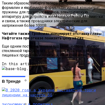
Таким образом, эмбарго теперь распространяется на
формалин и карбамидо-формальдегидный концентрат,
пружины для грузовых вагонов, электрическую
SkyUp Запустит Новые Рейсы По
аппаратуру для устройств железнодорожной автоматики
Украине
и связи, а также проводники электрические для
напряжения более 1000В.
Читайте также: Гройсман инициирует отставку главы
Нафтогаза при отказе понизить цену на газ
Еще одним постановлением под санкции попал импорт
стеклянной тары, в том числе банок, бутылок для
пищевых продуктов и напитков, емкостей и так далее.
In this article:
На Какую Зарплату Могут
Рассчитывать Украинцы За Рубежом:
Советы Для Беженцев
В Тренде
Вредно, Но Выгодно: В США Запрет На
Асбест Приняли Только Сейчас
ЭКОНОМИКА И ПОЛИТИКА