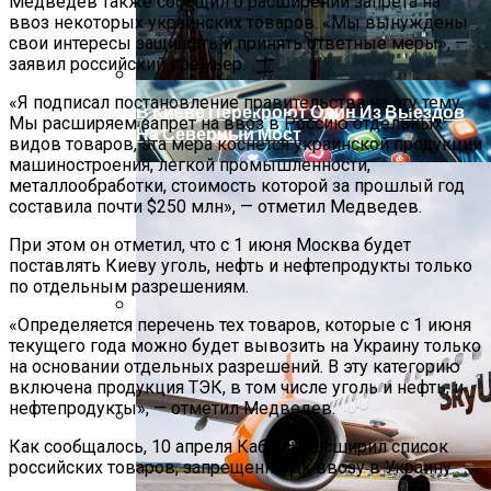
Извержение Вулкана На Юге Исландии:
Медведев также сообщил о расширении запрета на
ввоз некоторых украинских товаров. «Мы вынуждены
Чрезвычайное Положение И Эвакуация
свои интересы защищать и принять ответные меры», —
заявил российский премьер.
«Я подписал постановление правительства на эту тему.
В Киеве Перекроют Один Из Выездов
Мы расширяем запрет на ввоз в Россию отдельных
На Северный Мост
видов товаров, эта мера коснется украинской продукции
машиностроения, легкой промышленности,
металлообработки, стоимость которой за прошлый год
составила почти $250 млн», — отметил Медведев.
При этом он отметил, что с 1 июня Москва будет
поставлять Киеву уголь, нефть и нефтепродукты только
по отдельным разрешениям.
«Определяется перечень тех товаров, которые с 1 июня
Военные Рельсы Спасут Британскую
текущего года можно будет вывозить на Украину только
Экономику?
на основании отдельных разрешений. В эту категорию
включена продукция ТЭК, в том числе уголь и нефть, и
нефтепродукты», — отметил Медведев.
Как сообщалось, 10 апреля Кабмин расширил список
Индия Не Будет Спрашивать
российских товаров, запрещенных к ввозу в Украину.
Разрешения На Запуск Моделей ИИ