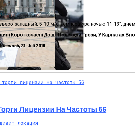
еверо-западный, 5-10 м/с. Температура ночью 11-13°, днем
ещині Короткочасні Дощі, Подекуди Грози, У Карпатах Вно
twoch, 31. Juli 2019
па: Что Стоит На Кону
епортированная Из Казахстана
ющая Реальность Безнадежной Обстановки
 Торги Лицензии На Частоты 5G