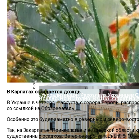
В Киеве Вновь Ожидаются Дожди
На Какую Зарплату Могут Рассчитывать
В Карпатах ожидается дождь.
«Укрзализныця» Разозлила Украинцев С
Вредно, Но Выгодно: В США Запрет На 
В Украине в четверг, 1 августа, с севера Европы распр
со ссылкой на Обозреватель.
Особенно это будет заметно в северных и северо-восто
Так, на Закарпатье, Прикарпатье и в Одесской области
существенных осадков. Ветер северо-западный, 5-10 м/с