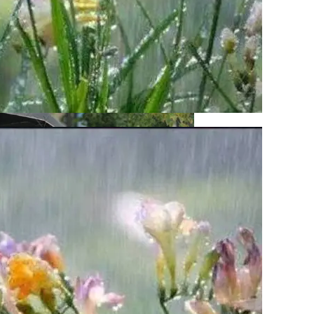
ся Опытом АЛКОМАГ
кономику?
я На Запуск Моделей ИИ