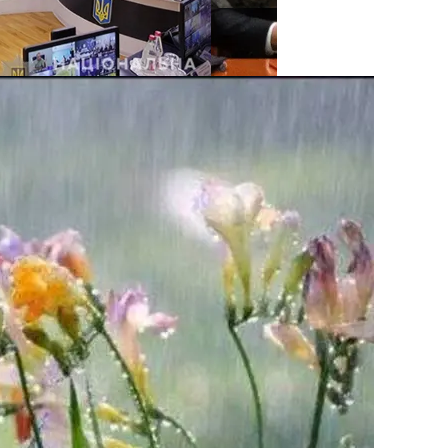
нее «испанки» 1918 Года
е Крестного Хода В Киеве
 Си Цзиньпина: Мир Не Обмануть
 Чрезвычайное Положение И Эвакуация