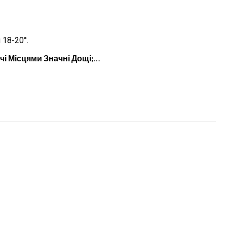
 18-20°.
чі Місцями Значні Дощі;…