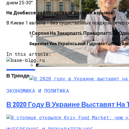
днем 25-30°.
На Донбассе зафиксировали десятки взрывов
В Киеве 1 августа – без существенных осадков. Ветер с
1 Серпня На Закарпатті, Прикарпатті Та Од
Gepostet Von Український Гідрометцентр Am Mit
Международная Реакция На Тарифы Трам
In this article:
В «Борисполе» Поселилась Украинка, Д
В Тренде
Кризис Безопасности На Гаити: Ужаса
ЭКОНОМИКА И ПОЛИТИКА
В 2020 Году В Украине Выставят На