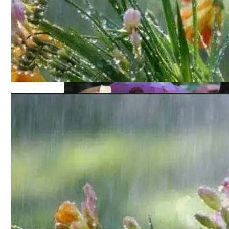
Как Сочетать Вина С Салатами: Делит
Военные Рельсы Спасут Британскую Э
Индия Не Будет Спрашивать Разрешени