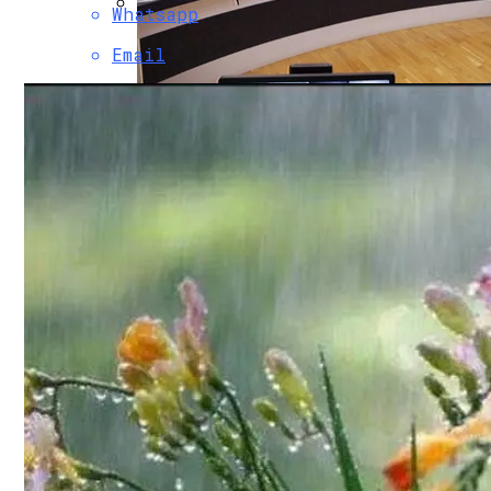
Whatsapp
Коронавирус В США Оказался Смертонос
Email
В Полиции Провели Совещание Наканун
Растущая Концентрация Власти В Руках
Извержение Вулкана На Юге Исландии: