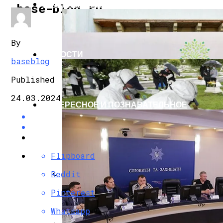
ЭКОНОМИКА И ПОЛИТИКА
base-blog.ru
By
НОВОСТИ
baseblog
Published
24.03.2024
ИНТЕРЕСНОЕ И ПОЗНАВАТЕЛЬНОЕ
Flipboard
Reddit
G7 Договорились Регулировать Искусс
Pinterest
Whatsapp