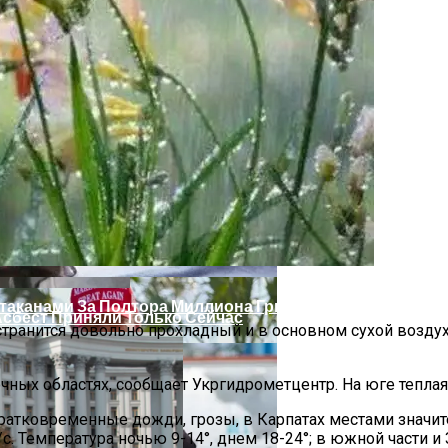
 Украинцы За Рубежом: Советы Для Беженцев
таканами За Полтора Миллиона Гривен
Асбест Приняли Только Сейчас
остранится довольно прохладный и в основном сухой воздух
чных областях, сообщает Укргидрометцентр. На юге теплая 
 кратковременные дожди, грозы, в Карпатах местами значи
. Температура ночью 9-14°, днем 18-24°; в южной части и 