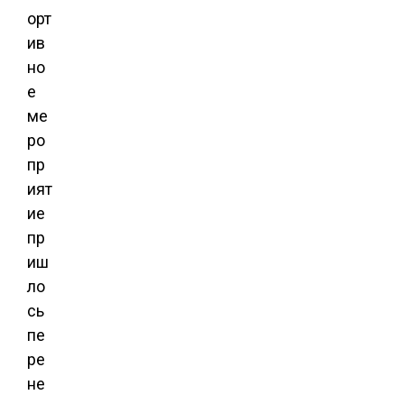
орт
ив
но
е
ме
ро
пр
ият
ие
пр
иш
ло
сь
пе
ре
не