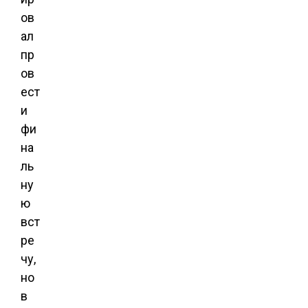
ов
ал
пр
ов
ест
и
фи
на
ль
ну
ю
вст
ре
чу,
но
в