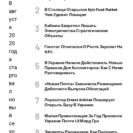
В
В Столице Открылся Kyiv Food Market:
авг
Чем Удивит Локация
уст
Кабмин Запретил Лишать
е
Электричества Стратегические
20
Объекты
20
Госстат Отчитался О Росте Зарплат На
год
9,5%
а
В Украине Начали Действовать Новые
ста
Правила Для Коллекторов: Как С Ними
Разговаривать
рто
ва
«Новая Почта» Закончила Размещение
Дебютного Выпуска Облигаций
л
но
Лоукостер Ernest Airlines Планирует
Открыть Базу В Украине
вы
й
Малая Приватизация За Год Принесла
Украине Почти 1,5 Млрд Грн
се
зо
Эксперты Рассказали, Как Получить