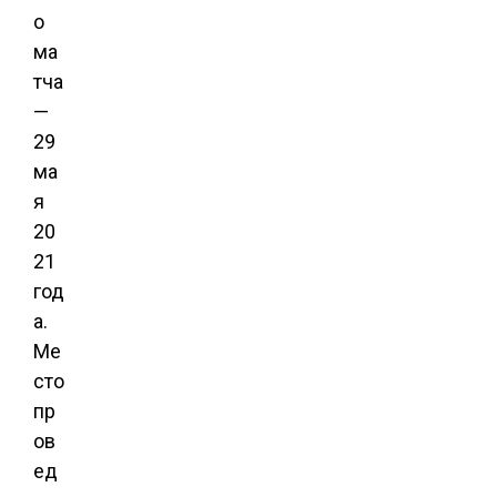
о
ма
тча
—
29
ма
я
20
21
год
а.
Ме
сто
пр
ов
ед