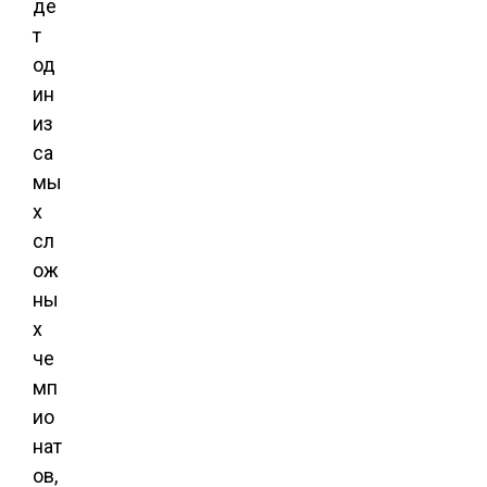
де
т
од
ин
из
са
мы
х
сл
ож
ны
х
че
мп
ио
нат
ов,