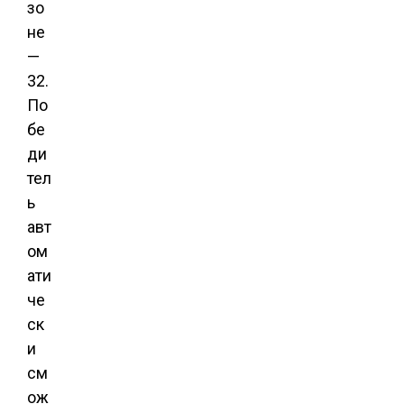
зо
не
—
32.
По
бе
ди
тел
ь
авт
ом
ати
че
ск
и
см
ож