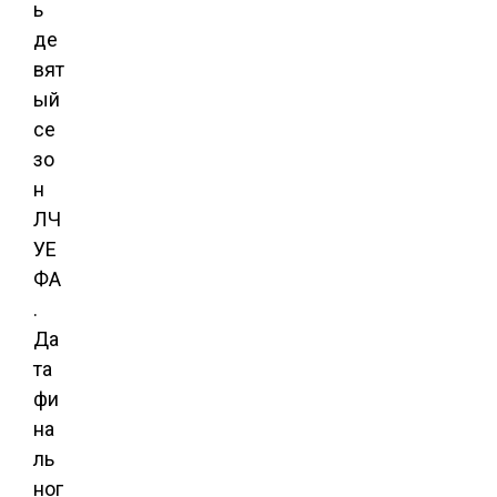
ь
де
вят
ый
се
зо
н
ЛЧ
УЕ
ФА
.
Да
та
фи
на
ль
ног