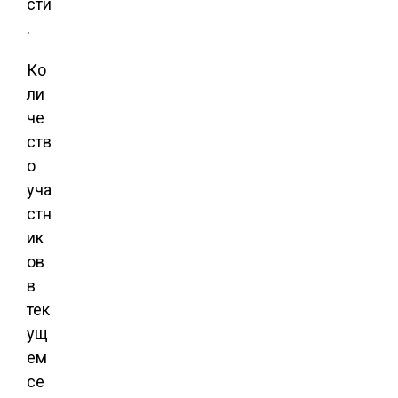
сти
.
Ко
ли
че
ств
о
уча
стн
ик
ов
в
тек
ущ
ем
се