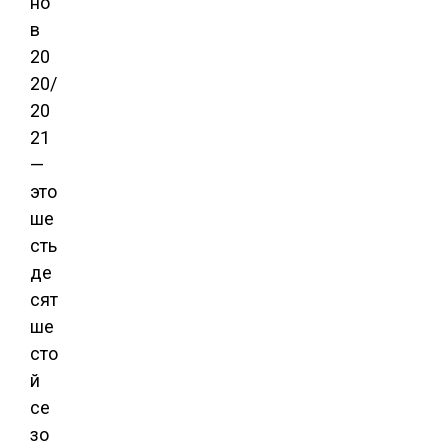
но
в
20
20/
20
21
—
это
ше
сть
де
сят
ше
сто
й
се
зо