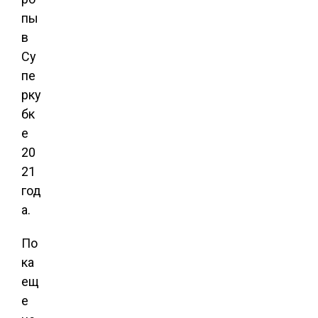
пы
в
Су
пе
рку
бк
е
20
21
год
а.
По
ка
ещ
е