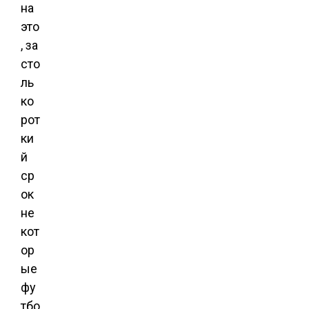
на
это
, за
сто
ль
ко
рот
ки
й
ср
ок
не
кот
ор
ые
фу
тбо