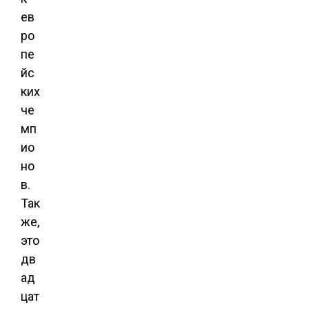
ев
ро
пе
йс
ких
че
мп
ио
но
в.
Так
же,
это
дв
ад
цат