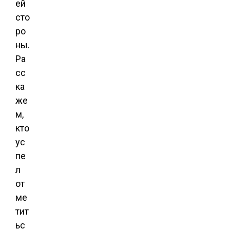
ей
сто
ро
ны.
Ра
сс
ка
же
м,
кто
ус
пе
л
от
ме
тит
ьс