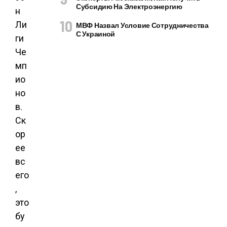
Субсидию На Электроэнергию
н
Ли
МВФ Назвал Условие Сотрудничества
С Украиной
ги
Че
мп
ио
но
в.
Ск
ор
ее
вс
его
,
это
бу