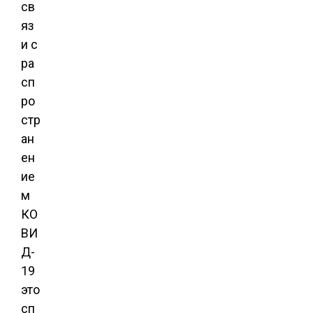
св
яз
и с
ра
сп
ро
стр
ан
ен
ие
м
КО
ВИ
Д-
19
это
сп