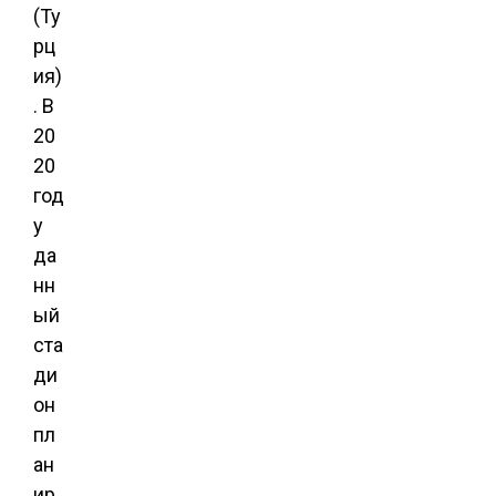
(Ту
рц
ия)
. В
20
20
год
у
да
нн
ый
ста
ди
он
пл
ан
ир