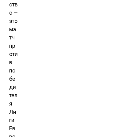
ств
о —
это
ма
тч
пр
оти
в
по
бе
ди
тел
я
Ли
ги
Ев
ро