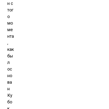
н с
тог
о
мо
ме
нта
,
как
бы
л
ос
но
ва
н
Ку
бо
к