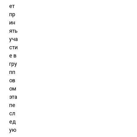
ет
пр
ин
ять
уча
сти
е в
гру
пп
ов
ом
эта
пе
сл
ед
ую