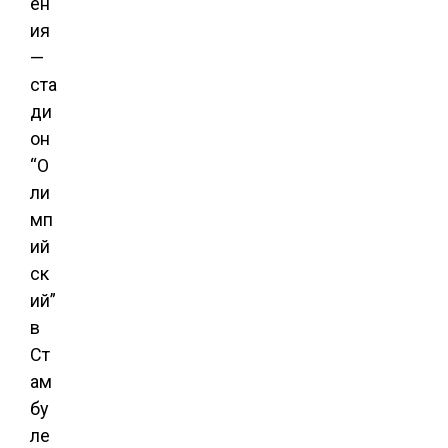
ен
ия
—
ста
ди
он
“О
ли
мп
ий
ск
ий”
в
Ст
ам
бу
ле