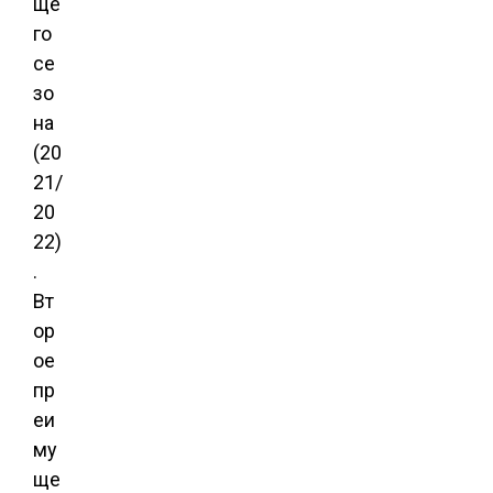
ще
го
се
зо
на
(20
21/
20
22)
.
Вт
ор
ое
пр
еи
му
ще