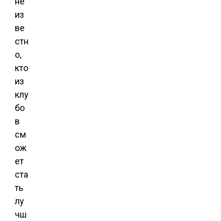
не
из
ве
стн
о,
кто
из
клу
бо
в
см
ож
ет
ста
ть
лу
чш