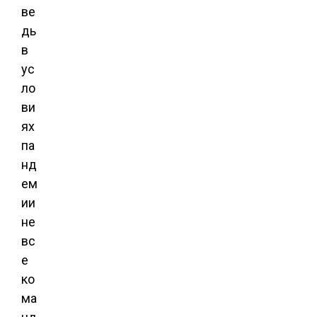
ве
дь
в
ус
ло
ви
ях
па
нд
ем
ии
не
вс
е
ко
ма