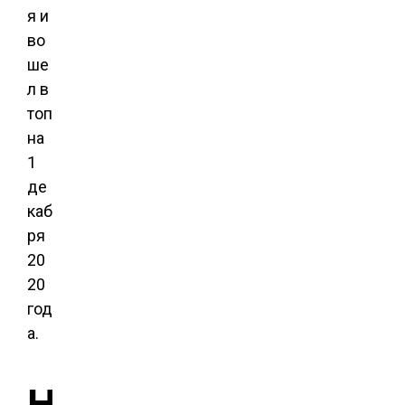
я и
во
ше
л в
топ
на
1
де
каб
ря
20
20
год
а.
Н