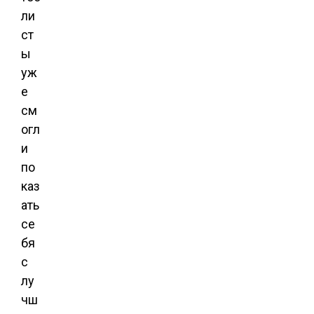
ли
ст
ы
уж
е
см
огл
и
по
каз
ать
се
бя
с
лу
чш