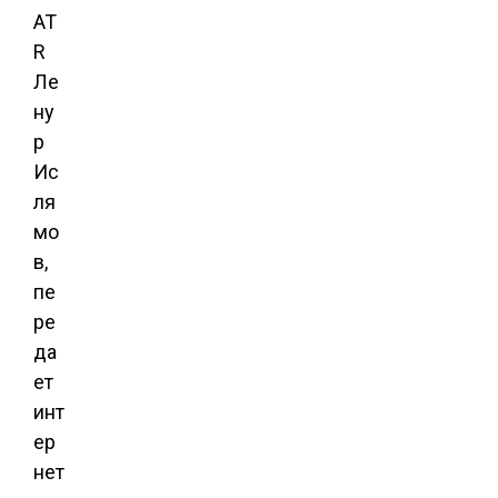
AT
R
Ле
ну
р
Ис
ля
мо
в,
пе
ре
да
ет
инт
ер
нет