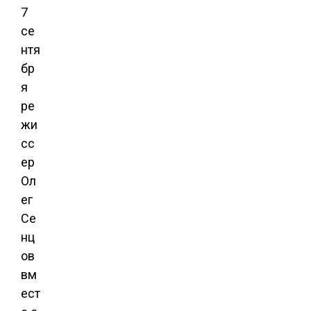
7
се
нтя
бр
я
ре
жи
сс
ер
Ол
ег
Се
нц
ов
вм
ест