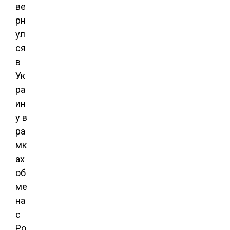
ве
рн
ул
ся
в
Ук
ра
ин
у в
ра
мк
ах
об
ме
на
с
Ро