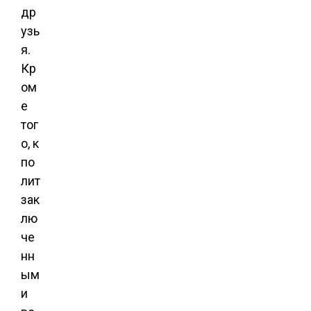
др
узь
я.
Кр
ом
е
тог
о, к
по
лит
зак
лю
че
нн
ым
и