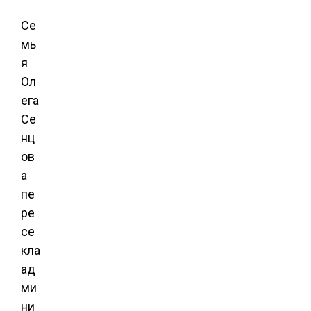
Се
мь
я
Ол
ега
Се
нц
ов
а
пе
ре
се
кла
ад
ми
ни