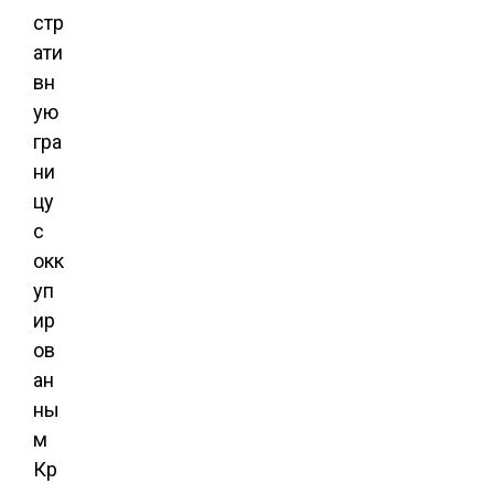
стр
ати
вн
ую
гра
ни
цу
с
окк
уп
ир
ов
ан
ны
м
Кр