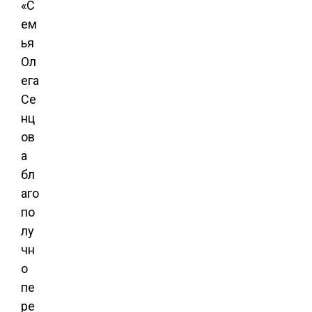
«С
ем
ья
Ол
ега
Се
нц
ов
а
бл
аго
по
лу
чн
о
пе
ре