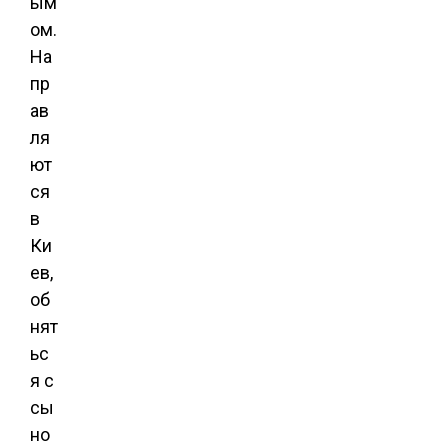
ым
ом.
На
пр
ав
ля
ют
ся
в
Ки
ев,
об
нят
ьс
я с
сы
но