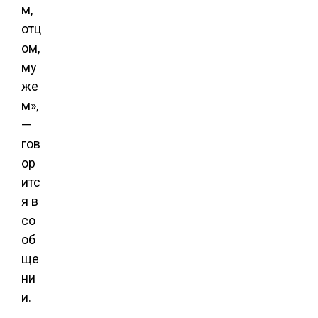
м,
отц
ом,
му
же
м»,
—
гов
ор
итс
я в
со
об
ще
ни
и.