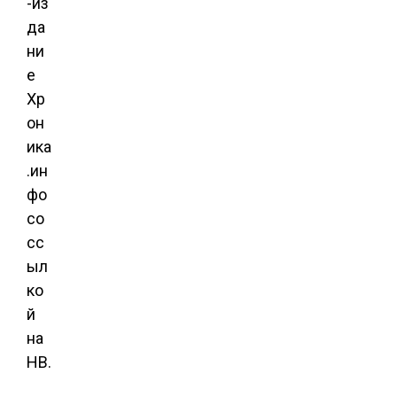
-из
да
ни
е
Хр
он
ика
.ин
фо
со
сс
ыл
ко
й
на
НВ.