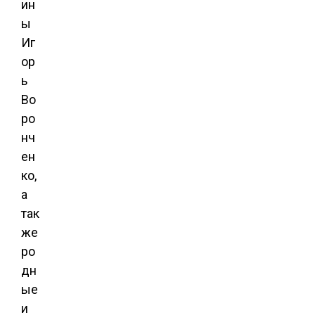
ин
ы
Иг
ор
ь
Во
ро
нч
ен
ко,
а
так
же
ро
дн
ые
и