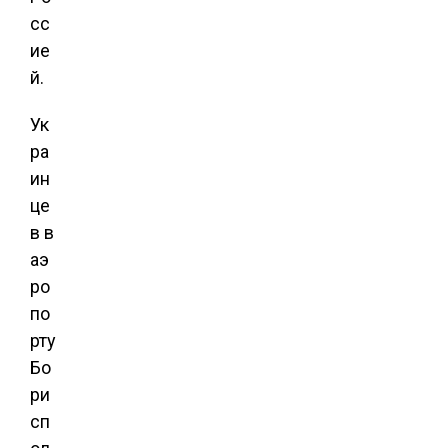
сс
ие
й.
Ук
ра
ин
це
в в
аэ
ро
по
рту
Бо
ри
сп