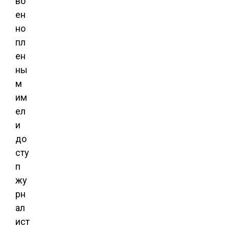
во
ен
но
пл
ен
ны
м
им
ел
и
до
сту
п
жу
рн
ал
ист