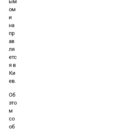
ым
ом
и
на
пр
ав
ля
етс
я в
Ки
ев.
Об
это
м
со
об