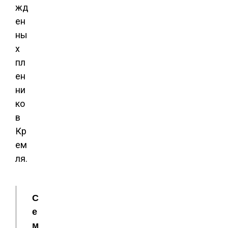
жд
ен
ны
х
пл
ен
ни
ко
в
Кр
ем
ля.
С
е
м