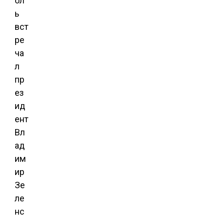
ол
ь
вст
ре
ча
л
пр
ез
ид
ент
Вл
ад
им
ир
Зе
ле
нс