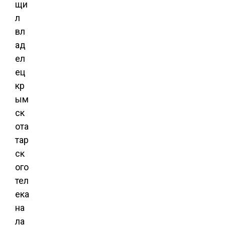
щи
л
вл
ад
ел
ец
кр
ым
ск
ота
тар
ск
ого
тел
ека
на
ла