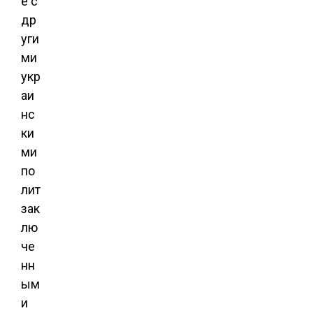
е с
др
уги
ми
укр
аи
нс
ки
ми
по
лит
зак
лю
че
нн
ым
и