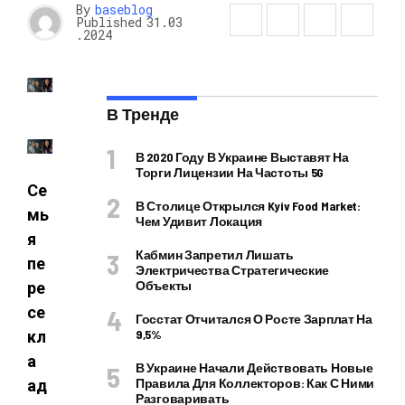
By
baseblog
Published
31.03
.2024
В Тренде
В 2020 Году В Украине Выставят На
Торги Лицензии На Частоты 5G
Се
В Столице Открылся Kyiv Food Market:
мь
Чем Удивит Локация
я
Кабмин Запретил Лишать
пе
Электричества Стратегические
Объекты
ре
се
Госстат Отчитался О Росте Зарплат На
9,5%
кл
а
В Украине Начали Действовать Новые
Правила Для Коллекторов: Как С Ними
ад
Разговаривать