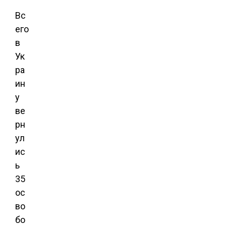
Вс
его
в
Ук
ра
ин
у
ве
рн
ул
ис
ь
35
ос
во
бо