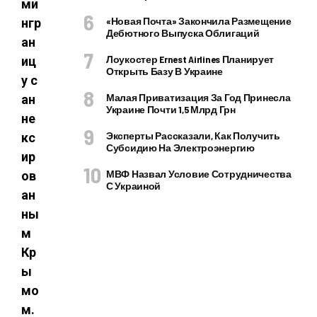
ми
«Новая Почта» Закончила Размещение
нгр
Дебютного Выпуска Облигаций
ан
Лоукостер Ernest Airlines Планирует
иц
Открыть Базу В Украине
у с
Малая Приватизация За Год Принесла
ан
Украине Почти 1,5 Млрд Грн
не
Эксперты Рассказали, Как Получить
кс
Субсидию На Электроэнергию
ир
МВФ Назвал Условие Сотрудничества
ов
С Украиной
ан
ны
м
Кр
ы
мо
м.