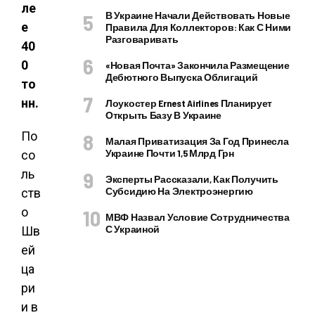
ле
В Украине Начали Действовать Новые
е
Правила Для Коллекторов: Как С Ними
Разговаривать
40
0
«Новая Почта» Закончила Размещение
Дебютного Выпуска Облигаций
то
нн.
Лоукостер Ernest Airlines Планирует
Открыть Базу В Украине
По
Малая Приватизация За Год Принесла
Украине Почти 1,5 Млрд Грн
со
ль
Эксперты Рассказали, Как Получить
Субсидию На Электроэнергию
ств
о
МВФ Назвал Условие Сотрудничества
С Украиной
Шв
ей
ца
ри
и в