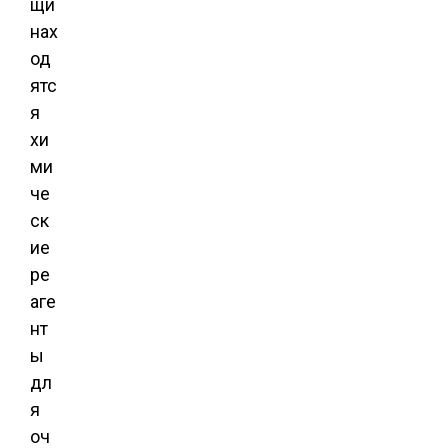
щи
нах
од
ятс
я
хи
ми
че
ск
ие
ре
аге
нт
ы
дл
я
оч