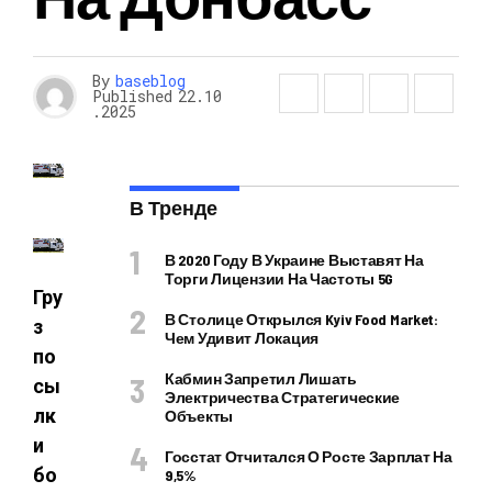
By
baseblog
Published
22.10
.2025
В Тренде
В 2020 Году В Украине Выставят На
Торги Лицензии На Частоты 5G
Гру
В Столице Открылся Kyiv Food Market:
з
Чем Удивит Локация
по
Кабмин Запретил Лишать
сы
Электричества Стратегические
лк
Объекты
и
Госстат Отчитался О Росте Зарплат На
бо
9,5%