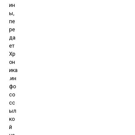
ин
ы,
пе
ре
да
ет
Хр
он
ика
.ин
фо
со
сс
ыл
ко
й