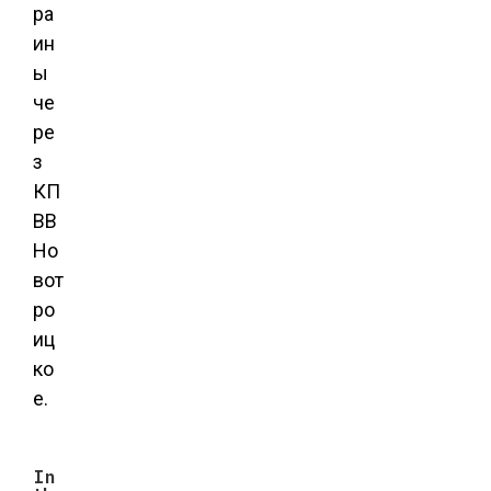
ра
ин
ы
че
ре
з
КП
ВВ
Но
вот
ро
иц
ко
е.
In