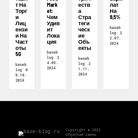
Т На
Mark
Еств
Лат
Торг
Et:
А
На
И
Чем
Стра
9,5%
Лиц
Удив
Теги
baseb
Ензи
Ит
Ческ
log
2
И На
Лока
Ие
2.07.
Част
Ция
Объ
2024
Оты
Екты
baseb
5G
log
2
baseb
4.05.
log
2
baseb
2024
1.11.
log
0
2024
8.10.
2024
Copyright © 2025
Обратная связь