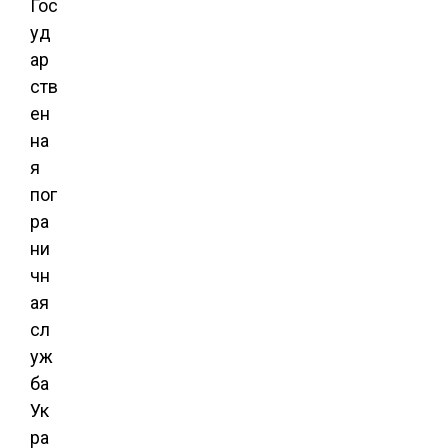
Гос
уд
ар
ств
ен
на
я
пог
ра
ни
чн
ая
сл
уж
ба
Ук
ра