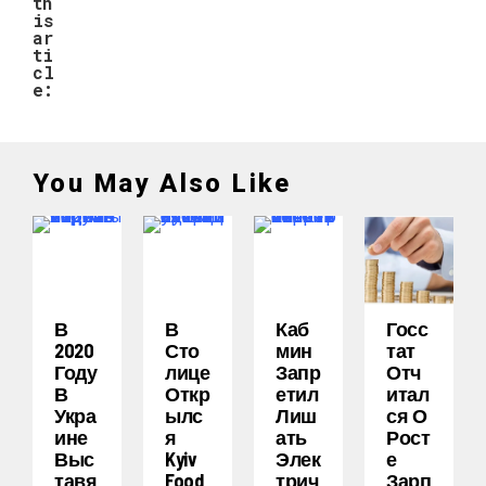
th
is
ar
ti
cl
e:
You May Also Like
В
В
Каб
Госс
2020
Сто
Мин
Тат
Году
Лице
Запр
Отч
В
Откр
Етил
Итал
Укра
Ылс
Лиш
Ся О
Ине
Я
Ать
Рост
Выс
Kyiv
Элек
Е
Тавя
Food
Трич
Зарп