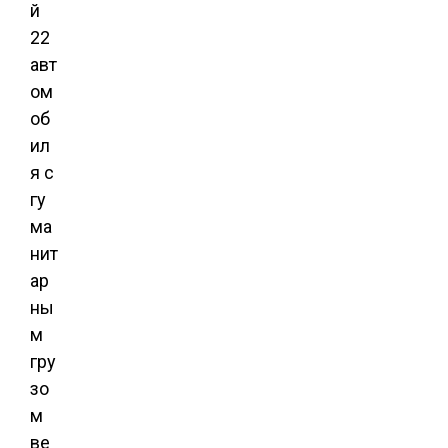
й
22
авт
ом
об
ил
я с
гу
ма
нит
ар
ны
м
гру
зо
м
ве