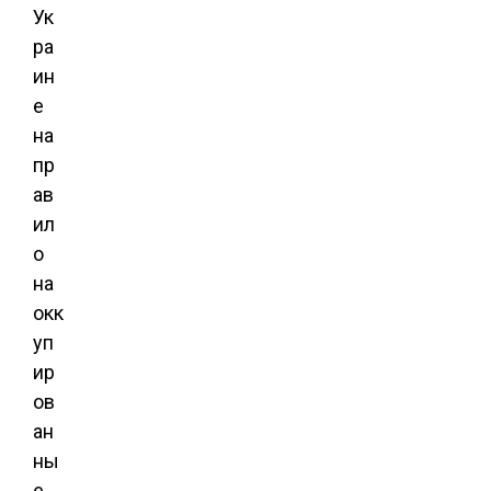
Ук
ра
ин
е
на
пр
ав
ил
о
на
окк
уп
ир
ов
ан
ны
е