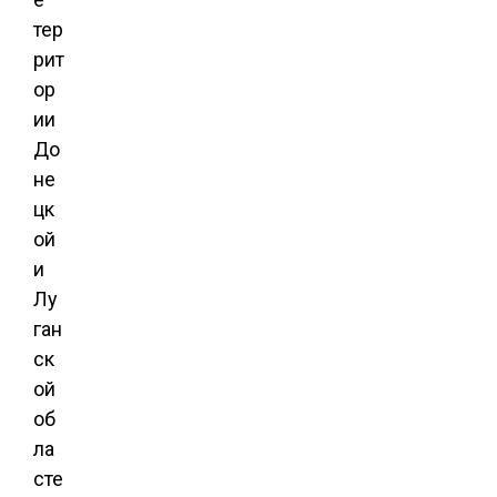
тер
рит
ор
ии
До
не
цк
ой
и
Лу
ган
ск
ой
об
ла
сте