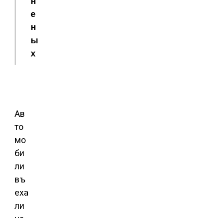
н
е
н
ы
х
Ав
то
мо
би
ли
въ
еха
ли