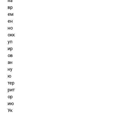
на
вр
ем
ен
но
окк
уп
ир
ов
ан
ну
ю
тер
рит
ор
ию
Ук