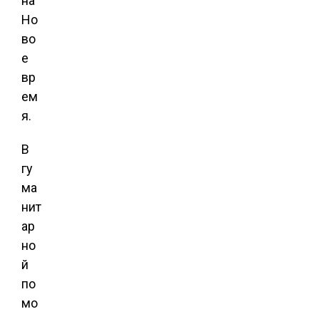
на
Но
во
е
вр
ем
я.
В
гу
ма
нит
ар
но
й
по
мо