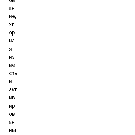
ан
ие,
хл
ор
на
я
из
ве
сть
и
акт
ив
ир
ов
ан
ны