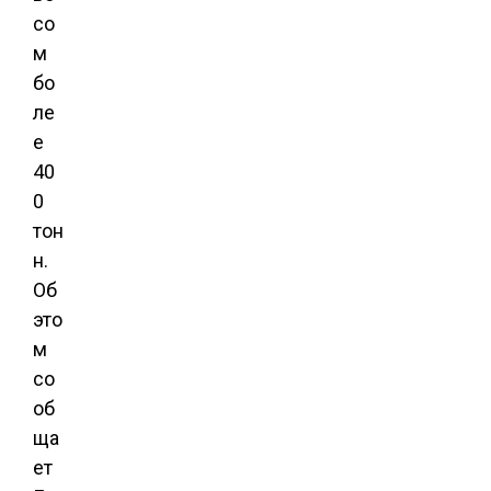
со
м
бо
ле
е
40
0
тон
н.
Об
это
м
со
об
ща
ет