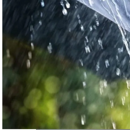
На Какую Зарплату Могут
Рассчитывать Украинцы За Рубежом:
Советы Для Беженцев
В Киеве Ограничили Движение На
Вредно, Но Выгодно: В США Запрет На
Проспекте Палладина
Асбест Приняли Только Сейчас