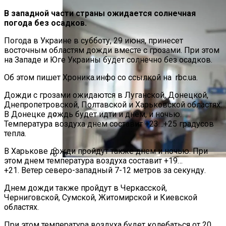
В западной части страны ожидается солнечная
погода без осадков.
Погода в Украине в субботу, 29 июня, принесет
восточным областям дожди вместе с грозами. При этом
на Западе и Юге Украины будет солнечно без осадков.
Об этом пишет Хроника.инфо со ссылкой на rbc.ua.
Дожди с грозами ожидаются в Луганской, Донецкой,
Днепропетровской, Полтавской и Харьковской областях.
В Донецке дождь будет идти и днем, и ночью.
Температура воздуха днем составит +23…+25 градусов
Международная Реакция На Тарифы
тепла.
Трампа: Что Стоит На Кону
В Харькове дожди пройдут также днем и ночью. При
этом днем температура воздуха составит +19…
В Днепре Произошло Массовое
+21. Ветер северо-западный 7-12 метров за секунду.
Кризис Безопасности На Гаити:
Отравление
Ужасающая Реальность Безнадежной
Днем дожди также пройдут в Черкасской,
Обстановки
Черниговской, Сумской, Житомирской и Киевской
областях.
При этом температура воздуха будет колебаться от 20