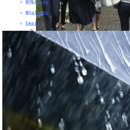
Whatsapp
Коронавирус В США Оказался
Whatsapp
Смертоноснее «испанки» 1918 Года
Email
В Киеве Вновь Ожидаются Дожди
Растущая Концентрация Власти В
Руках Си Цзиньпина: Мир Не Обмануть
«Укрзализныця» Разозлила Украинцев
Стаканами За Полтора Миллиона