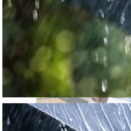
Извержение Вулкана На Юге Исландии:
Гривен
Чрезвычайное Положение И Эвакуация
Военные Рельсы Спасут Британскую
Экономику?
В «Борисполе» Поселилась Украинка,
Индия Не Будет Спрашивать
Депортированная Из Казахстана
Разрешения На Запуск Моделей ИИ