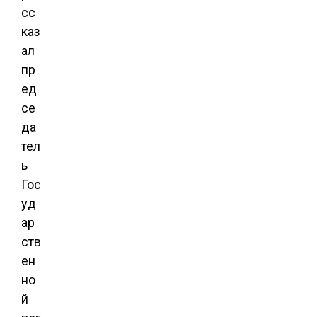
сс
каз
ал
пр
ед
се
да
тел
ь
Гос
уд
ар
ств
ен
но
й