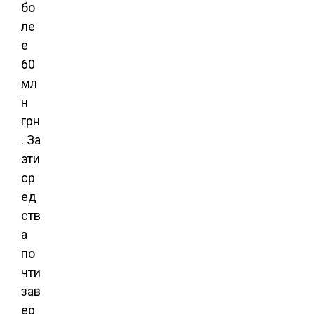
бо
ле
е
60
мл
н
грн
. За
эти
ср
ед
ств
а
по
чти
зав
ер