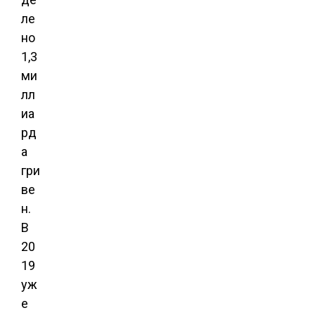
ле
но
1,3
ми
лл
иа
рд
а
гри
ве
н.
В
20
19
уж
е