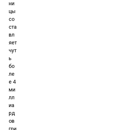
ни
цы
со
ста
вл
яет
чут
ь
бо
ле
е 4
ми
лл
иа
рд
ов
гри