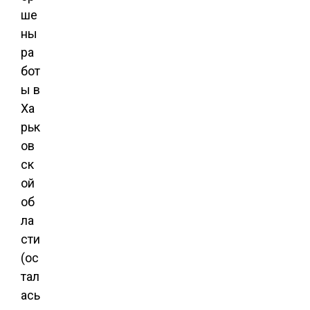
ше
ны
ра
бот
ы в
Ха
рьк
ов
ск
ой
об
ла
сти
(ос
тал
ась