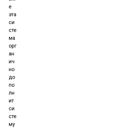
е
эта
си
сте
ма
орг
ан
ич
но
до
по
лн
ит
си
сте
му