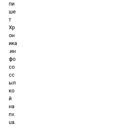
пи
ше
т
Хр
он
ика
.ин
фо
со
сс
ыл
ко
й
на
nv.
ua.