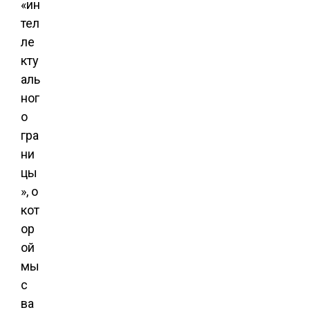
«ин
тел
ле
кту
аль
ног
о
гра
ни
цы
», о
кот
ор
ой
мы
с
ва