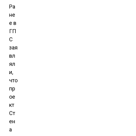
Ра
не
е в
ГП
С
зая
вл
ял
и,
что
пр
ое
кт
Ст
ен
а