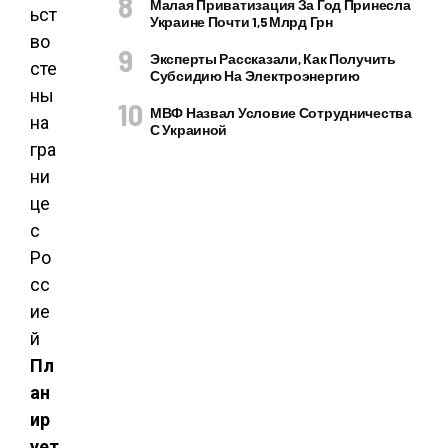
Малая Приватизация За Год Принесла
Украине Почти 1,5 Млрд Грн
Эксперты Рассказали, Как Получить
Субсидию На Электроэнергию
МВФ Назвал Условие Сотрудничества
С Украиной
Пл
ан
ир
ует