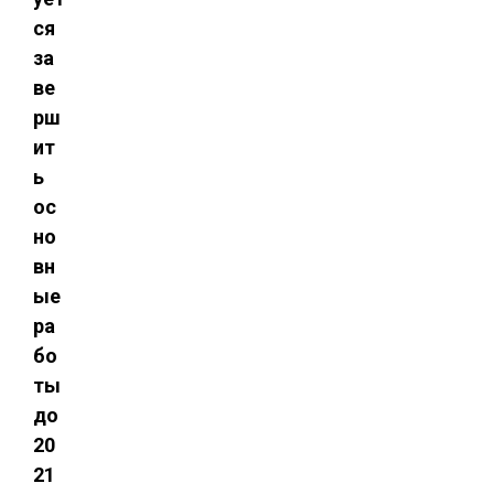
ся
за
ве
рш
ит
ь
ос
но
вн
ые
ра
бо
ты
до
20
21