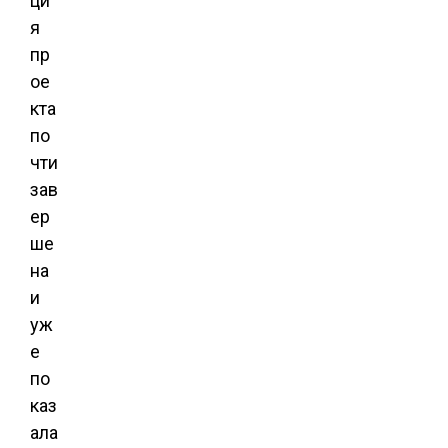
ци
я
пр
ое
кта
по
чти
зав
ер
ше
на
и
уж
е
по
каз
ала