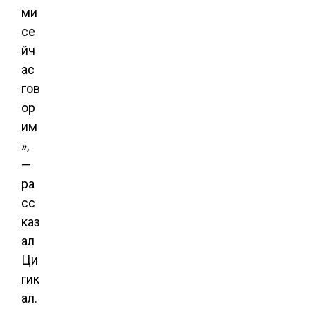
ми
се
йч
ас
гов
ор
им
»,
—
ра
сс
каз
ал
Ци
гик
ал.