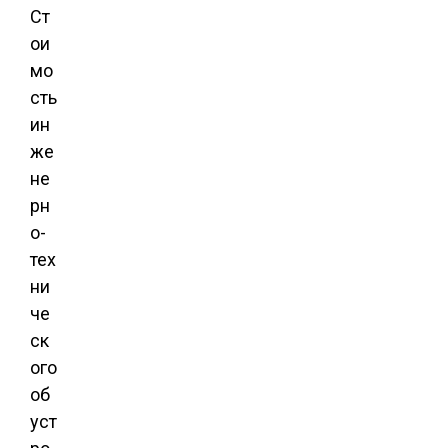
Ст
ои
мо
сть
ин
же
не
рн
о-
тех
ни
че
ск
ого
об
уст