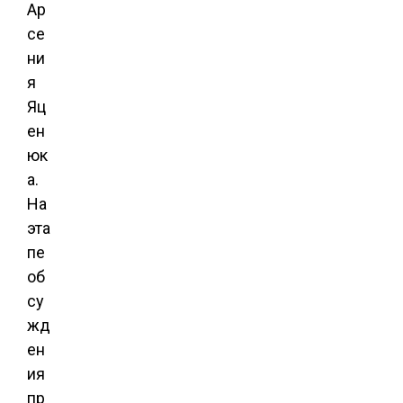
Ар
се
ни
я
Яц
ен
юк
а.
На
эта
пе
об
су
жд
ен
ия
пр