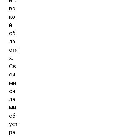
иго
вс
ко
й
об
ла
стя
х.
Св
ои
ми
си
ла
ми
об
уст
ра