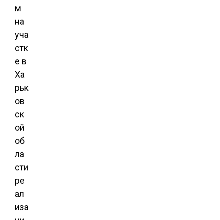
м
на
уча
стк
е в
Ха
рьк
ов
ск
ой
об
ла
сти
ре
ал
иза