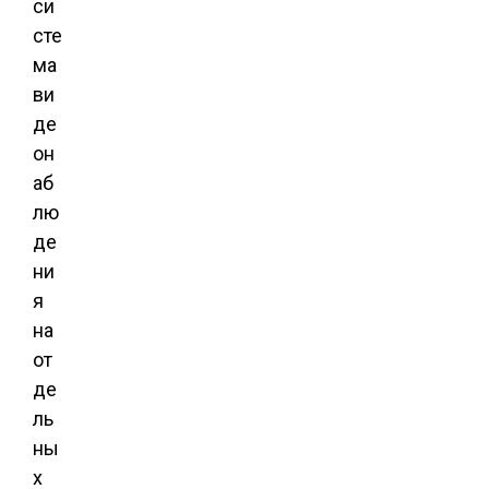
си
сте
ма
ви
де
он
аб
лю
де
ни
я
на
от
де
ль
ны
х