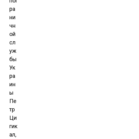
пог
ра
ни
чн
ой
сл
уж
бы
Ук
ра
ин
ы
Пе
тр
Ци
гик
ал,