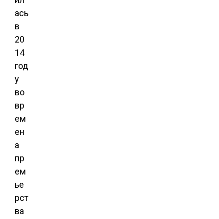
ась
в
20
14
год
у
во
вр
ем
ен
а
пр
ем
ье
рст
ва