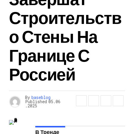
Строительств
О Стены На
Границе С
Россией
By
baseblog
Published
05.06
.2025
В Тренде