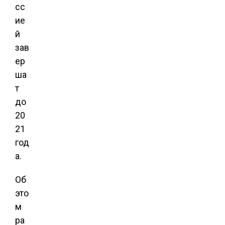
сс
ие
й
зав
ер
ша
т
до
20
21
год
а.
Об
это
м
ра