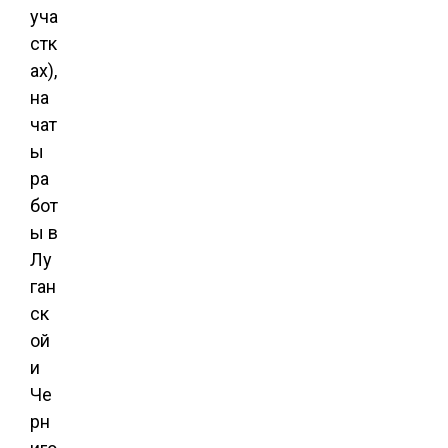
уча
стк
ах),
на
чат
ы
ра
бот
ы в
Лу
ган
ск
ой
и
Че
рн