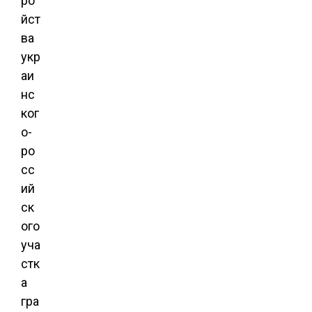
ро
йст
ва
укр
аи
нс
ког
о-
ро
сс
ий
ск
ого
уча
стк
а
гра