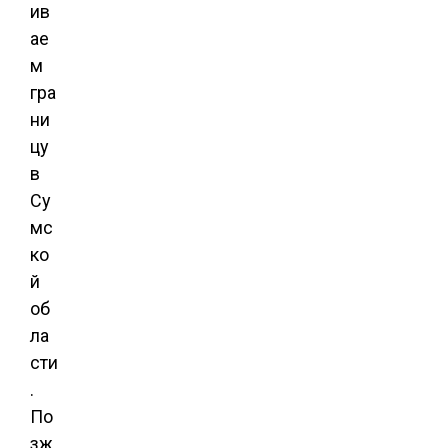
ив
ае
м
гра
ни
цу
в
Су
мс
ко
й
об
ла
сти
.
По
зж