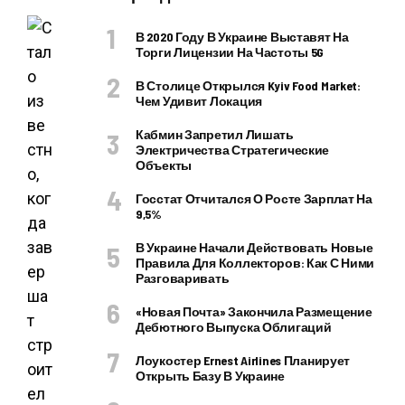
В 2020 Году В Украине Выставят На
Торги Лицензии На Частоты 5G
В Столице Открылся Kyiv Food Market:
Чем Удивит Локация
Кабмин Запретил Лишать
Электричества Стратегические
Объекты
Госстат Отчитался О Росте Зарплат На
9,5%
В Украине Начали Действовать Новые
Правила Для Коллекторов: Как С Ними
Разговаривать
«Новая Почта» Закончила Размещение
Дебютного Выпуска Облигаций
Лоукостер Ernest Airlines Планирует
Открыть Базу В Украине