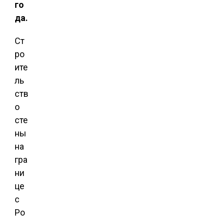
го
да.
Ст
ро
ите
ль
ств
о
сте
ны
на
гра
ни
це
с
Ро