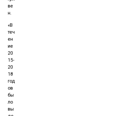
ве
н.
«В
теч
ен
ие
20
15-
20
18
год
ов
бы
ло
вы
де