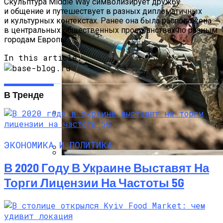
Скульптура Middle Way символизирует дружбу
и общение и путешествует в разных дипломатичных
и культурных контекстах. Ранее она была расположена
в центральных общественных пространствах по разным
городам Европы.
In this article:
В Тренде
Международная Реакция На Тарифы
Трампа: Что Стоит На Кону
ЭКОНОМИКА И ПОЛИТИКА
Стало Известно, Сколько Бойцов ВСУ
В 2020 Году В Украине Выставят На
Кризис Безопасности На Гаити:
Погибло С Прошлого Перемирия
Ужасающая Реальность Безнадежной
Торги Лицензии На Частоты 5G
Обстановки