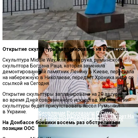
В Днепре Произошло Массовое
Отравление
Открытие скульптуры запланировано на 20 августа.
Скульптура Middle Way, или синяя рука, румынского
скульптора Богдана Раца, которая заменяла
демонтированный памятник Ленину в Киеве, переехала
на набережную в Николаеве, передает Хроника.инфо со
ссылкой на Сегодня.
На Какую Зарплату Могут
Рассчитывать Украинцы За Рубежом:
Открытие скульптуры запланировано на 20 августа
Советы Для Беженцев
во время Дней современного искусства. На открытии
скульптуры будет присутствовать посол Румынии
в Украине.
Киевлянам Рассказали О Самых
Вредно, Но Выгодно: В США Запрет На
Интересных Событиях Выходных
Асбест Приняли Только Сейчас
На Донбассе боевики восемь раз обстреливали
позиции ООС