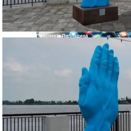
Извержение Вулкана На Юге Исландии:
Чрезвычайное Положение И Эвакуация
В Киеве Ограничили Движение На
Проспекте Палладина
Военные Рельсы Спасут Британскую
Экономику?
Индия Не Будет Спрашивать
Разрешения На Запуск Моделей ИИ