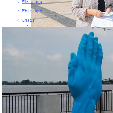
Whatsapp
Коронавирус В США Оказался
Whatsapp
Смертоноснее «испанки» 1918 Года
Email
В «Борисполе» Поселилась Украинка,
Депортированная Из Казахстана
Растущая Концентрация Власти В
Руках Си Цзиньпина: Мир Не Обмануть