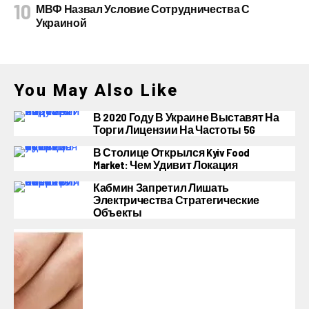
МВФ Назвал Условие Сотрудничества С
Украиной
You May Also Like
В 2020 Году В Украине Выставят На
Торги Лицензии На Частоты 5G
В Столице Открылся Kyiv Food
Market: Чем Удивит Локация
Кабмин Запретил Лишать
Электричества Стратегические
Объекты