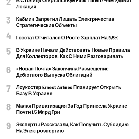
В Столице Открылся Kyiv Food Market: Чем Удивит
Локация
Кабмин Запретил Лишать Электричества
Стратегические Объекты
Госстат Отчитался О Росте Зарплат На 9,5%
В Украине Начали Действовать Новые Правила
Для Коллекторов: Как С Ними Разговаривать
«Новая Почта» Закончила Размещение
Дебютного Выпуска Облигаций
Лоукостер Ernest Airlines Планирует Открыть
Базу В Украине
Малая Приватизация За Год Принесла Украине
Почти 1,5 Млрд Грн
Эксперты Рассказали, Как Получить Субсидию
На Электроэнергию