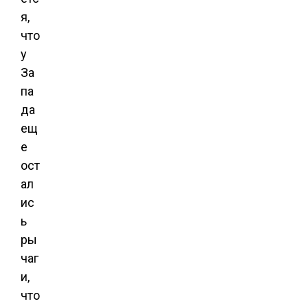
я,
что
у
За
па
да
ещ
е
ост
ал
ис
ь
ры
чаг
и,
что