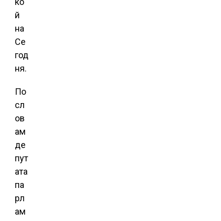
ко
й
на
Се
год
ня.
По
сл
ов
ам
де
пут
ата
па
рл
ам