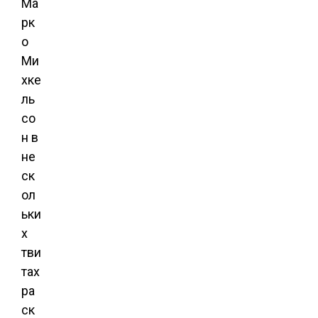
Ма
рк
о
Ми
хке
ль
со
н в
не
ск
ол
ьки
х
тви
тах
ра
ск