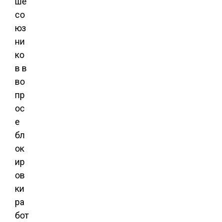
ше
со
юз
ни
ко
в в
во
пр
ос
е
бл
ок
ир
ов
ки
ра
бот