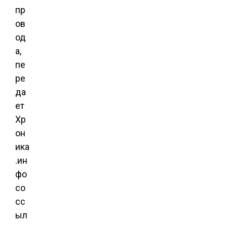
пр
ов
од
а,
пе
ре
да
ет
Хр
он
ика
.ин
фо
со
сс
ыл