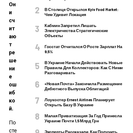
Он
В Столице Открылся Kyiv Food Market:
и
Чем Удивит Локация
сч
Кабмин Запретил Лишать
ит
Электричества Стратегические
Объекты
аю
т
Госстат Отчитался О Росте Зарплат На
9,5%
ре
ше
В Украине Начали Действовать Новые
Правила Для Коллекторов: Как С Ними
ни
Разговаривать
е
«Новая Почта» Закончила Размещение
ош
Дебютного Выпуска Облигаций
иб
Лоукостер Ernest Airlines Планирует
ко
Открыть Базу В Украине
й.
Малая Приватизация За Год Принесла
Украине Почти 1,5 Млрд Грн
По
сте
Эксперты Рассказали, Как Получить