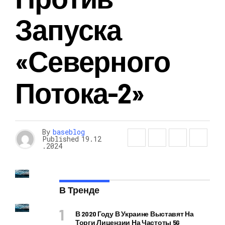
Запуска
«Северного
Потока-2»
By
baseblog
Published
19.12
.2024
В Тренде
В 2020 Году В Украине Выставят На
Торги Лицензии На Частоты 5G