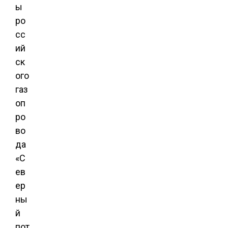
ы
ро
сс
ий
ск
ого
газ
оп
ро
во
да
«С
ев
ер
ны
й
пот