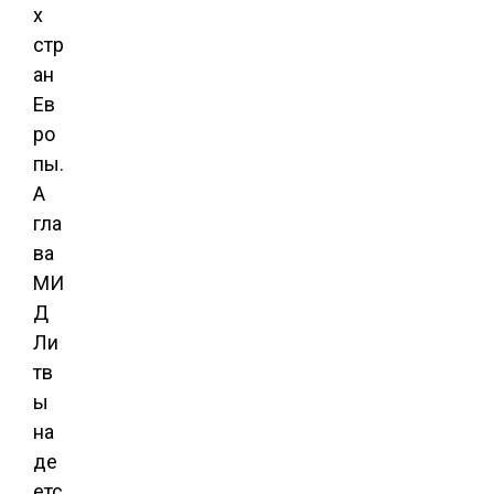
х
стр
ан
Ев
ро
пы.
А
гла
ва
МИ
Д
Ли
тв
ы
на
де
етс