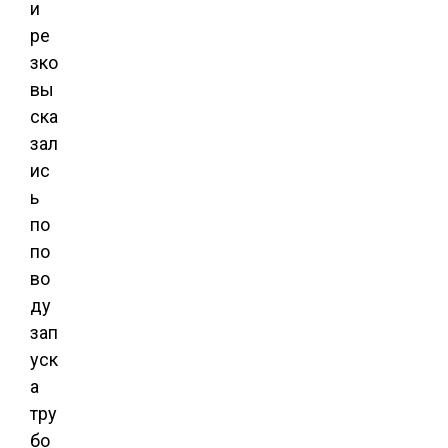
и
ре
зко
вы
ска
зал
ис
ь
по
по
во
ду
зап
уск
а
тру
бо