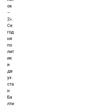
ок
–
2».
Се
год
ня
по
лит
ик
и
дв
ух
ста
н
Ба
лти