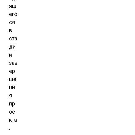
ящ
его
ся
в
ста
ди
и
зав
ер
ше
ни
я
пр
ое
кта
.