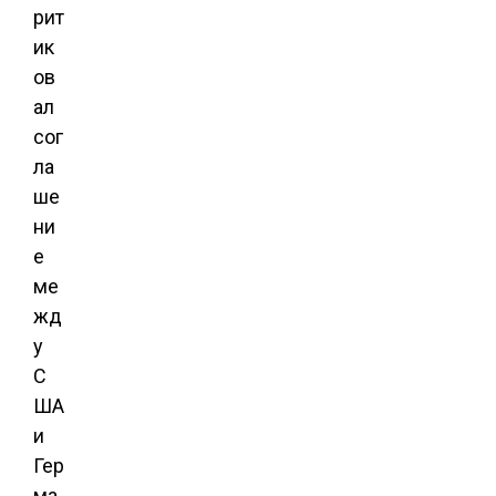
рит
ик
ов
ал
сог
ла
ше
ни
е
ме
жд
у
С
ША
и
Гер
ма