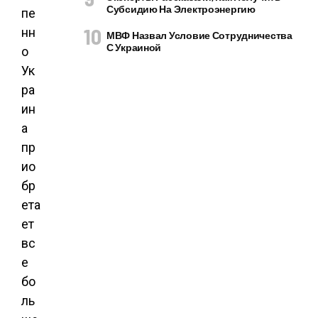
Субсидию На Электроэнергию
пе
нн
МВФ Назвал Условие Сотрудничества
С Украиной
о
Ук
ра
ин
а
пр
ио
бр
ета
ет
вс
е
бо
ль