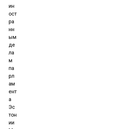
ин
ост
ра
нн
ым
де
ла
м
па
рл
ам
ент
а
Эс
тон
ии