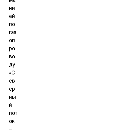
ни
ей
по
газ
оп
ро
во
ду
«С
ев
ер
ны
й
пот
ок
–