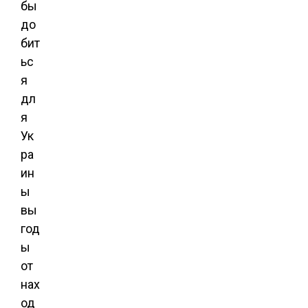
бы
до
бит
ьс
я
дл
я
Ук
ра
ин
ы
вы
год
ы
от
нах
од