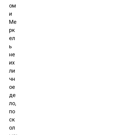
ом
и
Ме
рк
ел
ь
не
их
ли
чн
ое
де
ло,
по
ск
ол