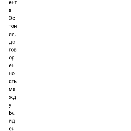
ент
а
Эс
тон
ии,
до
гов
ор
ен
но
сть
ме
жд
у
Ба
йд
ен