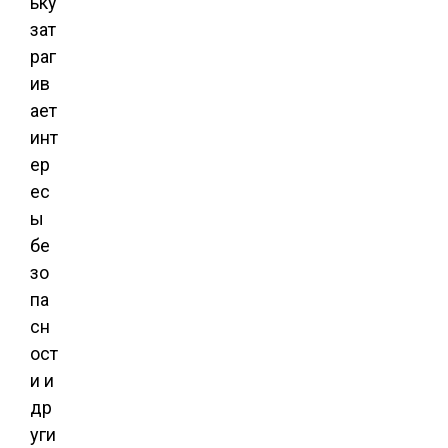
ьку
зат
раг
ив
ает
инт
ер
ес
ы
бе
зо
па
сн
ост
и и
др
уги