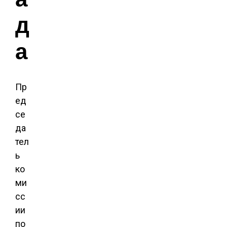
д
а
Пр
ед
се
да
тел
ь
ко
ми
сс
ии
по