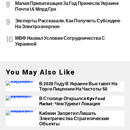
Малая Приватизация За Год Принесла Украине
Почти 1,5 Млрд Грн
Эксперты Рассказали, Как Получить Субсидию
На Электроэнергию
МВФ Назвал Условие Сотрудничества С
Украиной
You May Also Like
В 2020 Году В Украине Выставят На
Торги Лицензии На Частоты 5G
В Столице Открылся Kyiv Food
Market: Чем Удивит Локация
Кабмин Запретил Лишать
Электричества Стратегические
Объекты