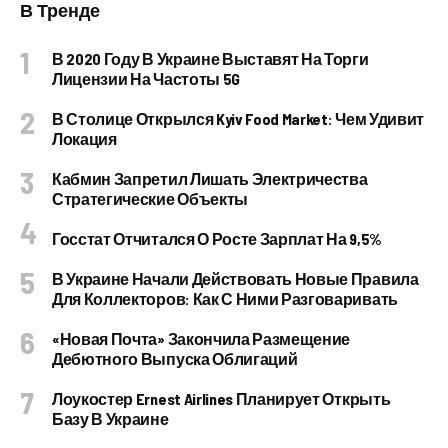
В Тренде
В 2020 Году В Украине Выставят На Торги
Лицензии На Частоты 5G
В Столице Открылся Kyiv Food Market: Чем Удивит
Локация
Кабмин Запретил Лишать Электричества
Стратегические Объекты
Госстат Отчитался О Росте Зарплат На 9,5%
В Украине Начали Действовать Новые Правила
Для Коллекторов: Как С Ними Разговаривать
«Новая Почта» Закончила Размещение
Дебютного Выпуска Облигаций
Лоукостер Ernest Airlines Планирует Открыть
Базу В Украине