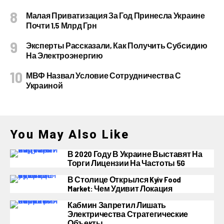
Малая Приватизация За Год Принесла Украине
Почти 1,5 Млрд Грн
Эксперты Рассказали, Как Получить Субсидию
На Электроэнергию
МВФ Назвал Условие Сотрудничества С
Украиной
You May Also Like
В 2020 Году В Украине Выставят На
Торги Лицензии На Частоты 5G
В Столице Открылся Kyiv Food
Market: Чем Удивит Локация
Кабмин Запретил Лишать
Электричества Стратегические
Объекты