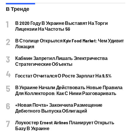
В Тренде
В 2020 Году В Украине Выставят На Торги
Лицензии На Частоты 5G
В Столице Открылся Kyiv Food Market: Чем Удивит
Локация
Кабмин Запретил Лишать Электричества
Стратегические Объекты
Госстат Отчитался О Росте Зарплат На 9,5%
В Украине Начали Действовать Новые Правила
Для Коллекторов: Как С Ними Разговаривать
«Новая Почта» Закончила Размещение
Дебютного Выпуска Облигаций
Лоукостер Ernest Airlines Планирует Открыть
Базу В Украине