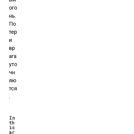
ого
нь.
По
тер
и
вр
ага
уто
чн
яю
тся
.
In
th
is
ar