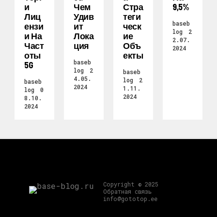
И
Чем
Стра
9,5%
Лиц
Удив
Теги
baseb
Ензи
Ит
Ческ
log
2
И На
Лока
Ие
2.07.
Част
Ция
Объ
2024
Оты
Екты
baseb
5G
log
2
baseb
4.05.
log
2
baseb
2024
1.11.
log
0
2024
8.10.
2024
Copyright © 2025
Обратная связь
info@gototop.ee