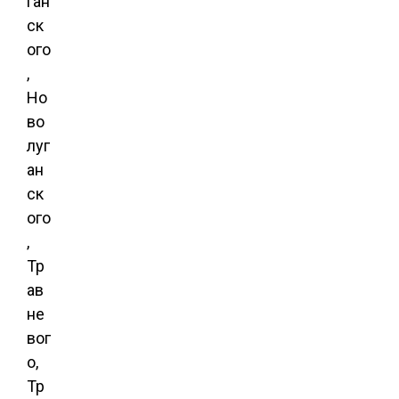
ган
ск
ого
,
Но
во
луг
ан
ск
ого
,
Тр
ав
не
вог
о,
Тр