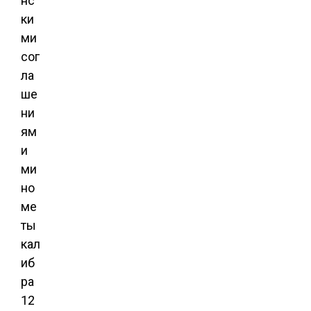
нс
ки
ми
сог
ла
ше
ни
ям
и
ми
но
ме
ты
кал
иб
ра
12