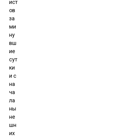
ист
ов
за
ми
ну
вш
ие
сут
ки
и с
на
ча
ла
ны
не
шн
их