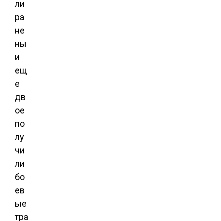
ли
ра
не
ны
и
ещ
е
дв
ое
по
лу
чи
ли
бо
ев
ые
тра