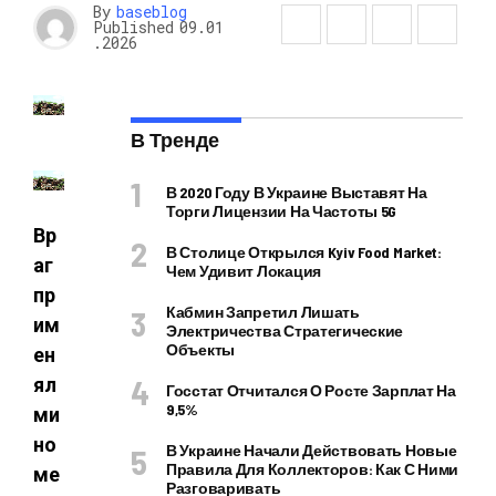
By
baseblog
Published
09.01
.2026
В Тренде
В 2020 Году В Украине Выставят На
Торги Лицензии На Частоты 5G
Вр
В Столице Открылся Kyiv Food Market:
аг
Чем Удивит Локация
пр
Кабмин Запретил Лишать
им
Электричества Стратегические
Объекты
ен
ял
Госстат Отчитался О Росте Зарплат На
9,5%
ми
но
В Украине Начали Действовать Новые
Правила Для Коллекторов: Как С Ними
ме
Разговаривать