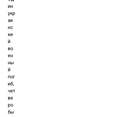
ин
укр
аи
нс
ки
й
во
ен
ны
й
пог
иб,
чет
ве
ро
бы