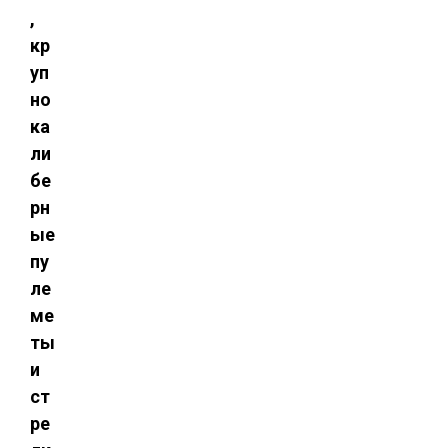
,
кр
уп
но
ка
ли
бе
рн
ые
пу
ле
ме
ты
и
ст
ре