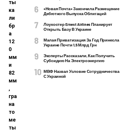
ты
«Новая Почта» Закончила Размещение
ка
Дебютного Выпуска Облигаций
ли
Лоукостер Ernest Airlines Планирует
бр
Открыть Базу В Украине
а
Малая Приватизация За Год Принесла
12
Украине Почти 1,5 Млрд Грн
0
Эксперты Рассказали, Как Получить
мм
Субсидию На Электроэнергию
и
МВФ Назвал Условие Сотрудничества
82
С Украиной
мм
,
гра
на
то
ме
ты