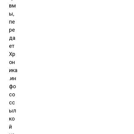
вм
ы,
пе
ре
да
ет
Хр
он
ика
.ин
фо
со
сс
ыл
ко
й