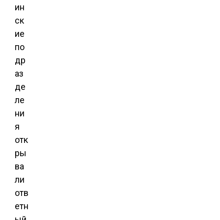
ин
ск
ие
по
др
аз
де
ле
ни
я
отк
ры
ва
ли
отв
етн
ый