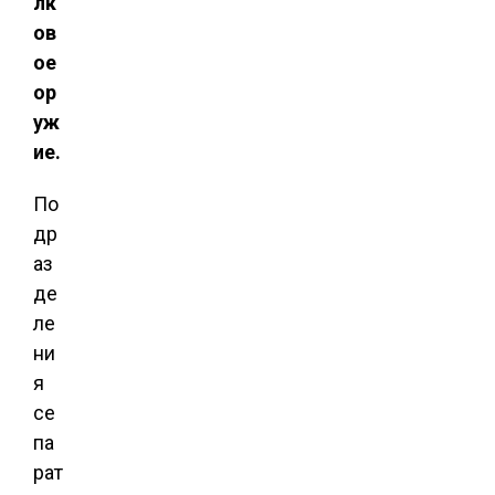
лк
ов
ое
ор
уж
ие.
По
др
аз
де
ле
ни
я
се
па
рат