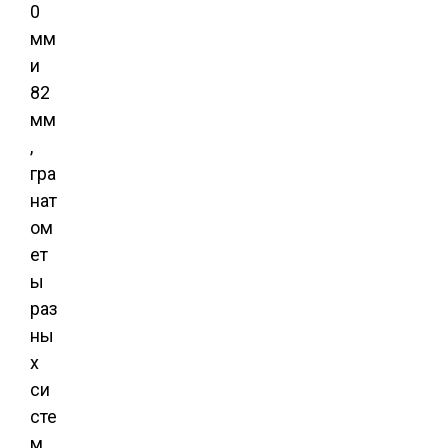
0
мм
и
82
мм
,
гра
нат
ом
ет
ы
раз
ны
х
си
сте
м,