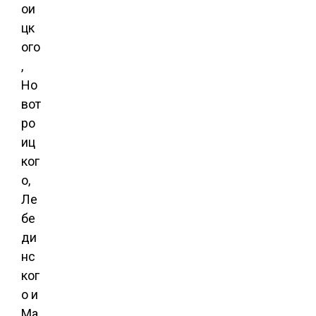
ои
цк
ого
,
Но
вот
ро
иц
ког
о,
Ле
бе
ди
нс
ког
о и
Ма