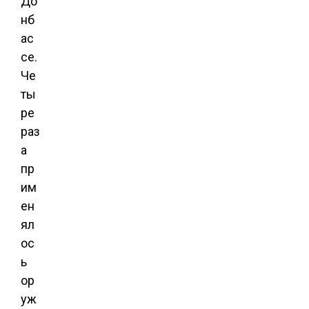
До
нб
ас
се.
Че
ты
ре
раз
а
пр
им
ен
ял
ос
ь
ор
уж