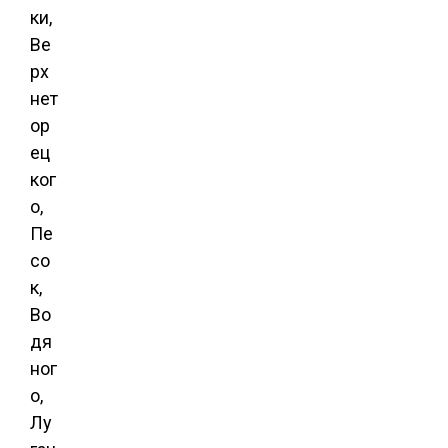
ки,
Ве
рх
нет
ор
ец
ког
о,
Пе
со
к,
Во
дя
ног
о,
Лу