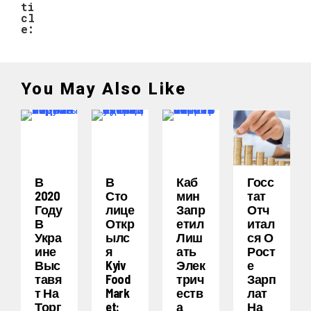
ti
cl
e:
You May Also Like
В
В
Каб
Госс
2020
Сто
Мин
Тат
Году
Лице
Запр
Отч
В
Откр
Етил
Итал
Укра
Ылс
Лиш
Ся О
Ине
Я
Ать
Рост
Выс
Kyiv
Элек
Е
Тавя
Food
Трич
Зарп
Т На
Mark
Еств
Лат
Торг
Et:
А
На