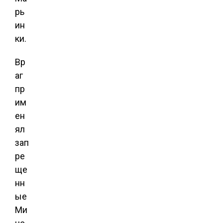
рь
ин
ки.
Вр
аг
пр
им
ен
ял
зап
ре
ще
нн
ые
Ми