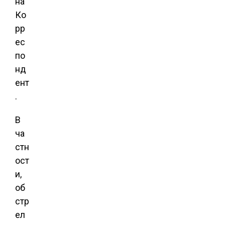
на
Ко
рр
ес
по
нд
ент
.
В
ча
стн
ост
и,
об
стр
ел