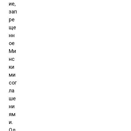
ие,
зап
ре
ще
нн
ое
Ми
нс
ки
ми
сог
ла
ше
ни
ям
и.
Од