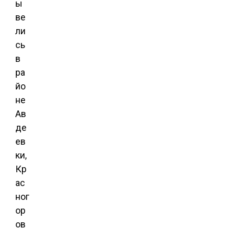
ы
ве
ли
сь
в
ра
йо
не
Ав
де
ев
ки,
Кр
ас
ног
ор
ов