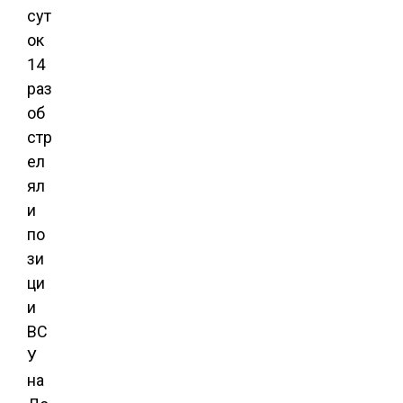
сут
ок
14
раз
об
стр
ел
ял
и
по
зи
ци
и
ВС
У
на