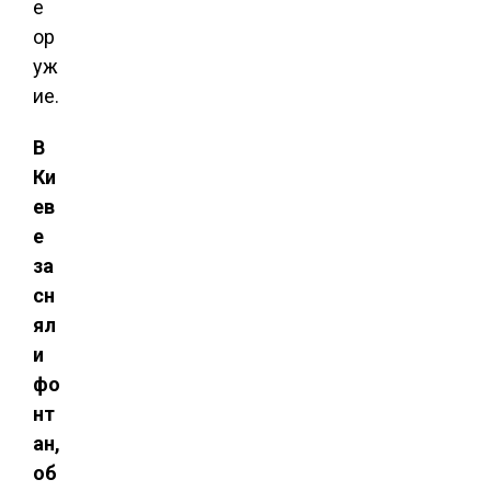
е
ор
уж
ие.
В
Ки
ев
е
за
сн
ял
и
фо
нт
ан,
об