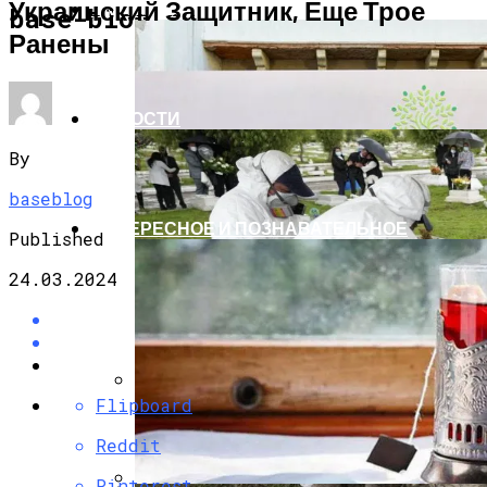
Украинский Защитник, Еще Трое
ЭКОНОМИКА И ПОЛИТИКА
base-blog.ru
Ранены
НОВОСТИ
By
baseblog
ИНТЕРЕСНОЕ И ПОЗНАВАТЕЛЬНОЕ
Published
24.03.2024
Flipboard
G7 Договорились Регулировать
Искусственный Интеллект
Reddit
Pinterest