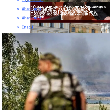
«Укрзализныця» Разозлила Украинцев
Whatsapp
Коронавирус В США Оказался
Стаканами За Полтора Миллиона
Смертоноснее «испанки» 1918 Года
Гривен
Whatsapp
Email
Растущая Концентрация Власти В
Руках Си Цзиньпина: Мир Не Обмануть