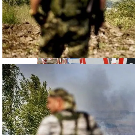
Извержение Вулкана На Юге Исландии:
В «Борисполе» Поселилась Украинка,
Чрезвычайное Положение И Эвакуация
Депортированная Из Казахстана
Военные Рельсы Спасут Британскую
Экономику?
Индия Не Будет Спрашивать
В Киеве Ограничили Движение На
Разрешения На Запуск Моделей ИИ
Проспекте Палладина