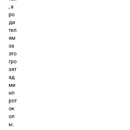
, а
ро
ди
тел
ям
за
это
гро
зят
ад
ми
нп
рот
ок
ол
ы.