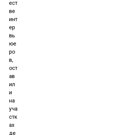
ест
ве
инт
ер
вь
юе
ро
в,
ост
ав
ил
и
на
уча
стк
ах
де