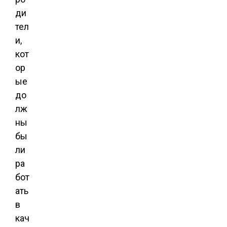
ди
тел
и,
кот
ор
ые
до
лж
ны
бы
ли
ра
бот
ать
в
кач