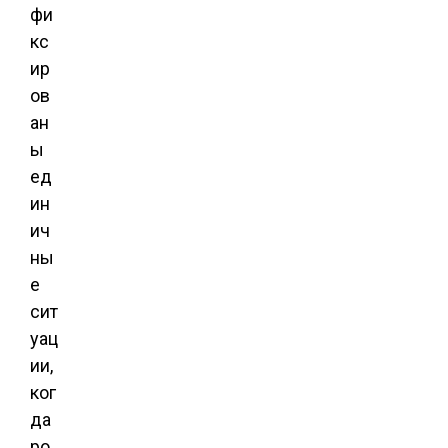
фи
кс
ир
ов
ан
ы
ед
ин
ич
ны
е
сит
уац
ии,
ког
да
ро