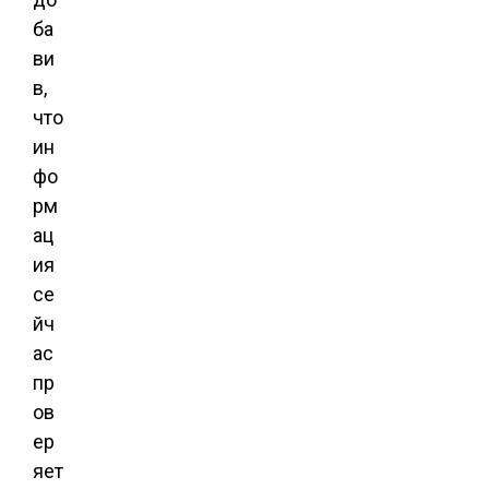
ба
ви
в,
что
ин
фо
рм
ац
ия
се
йч
ас
пр
ов
ер
яет