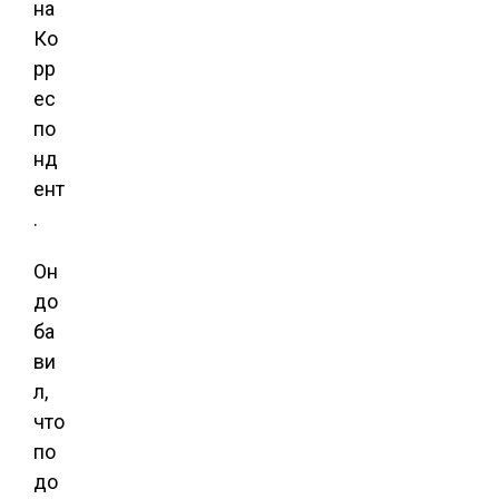
на
Ко
рр
ес
по
нд
ент
.
Он
до
ба
ви
л,
что
по
до