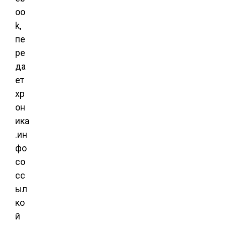
oo
k,
пе
ре
да
ет
хр
он
ика
.ин
фо
со
сс
ыл
ко
й