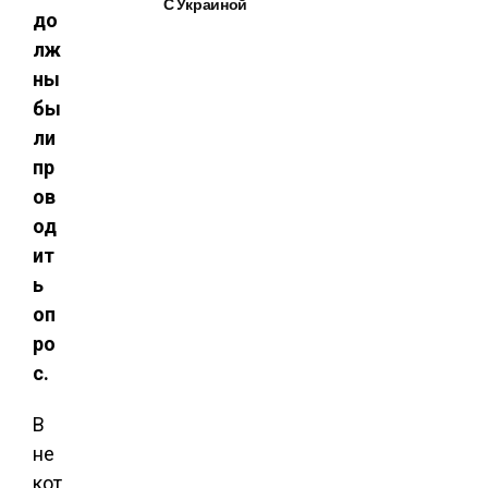
С Украиной
до
лж
ны
бы
ли
пр
ов
од
ит
ь
оп
ро
с.
В
не
кот