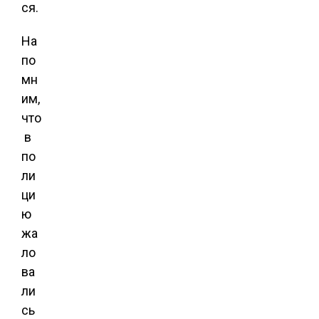
ся.
На
по
мн
им,
что
в
по
ли
ци
ю
жа
ло
ва
ли
сь