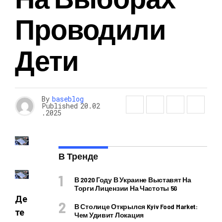
Проводили
Дети
By
baseblog
Published
20.02
.2025
В Тренде
В 2020 Году В Украине Выставят На
Торги Лицензии На Частоты 5G
Де
В Столице Открылся Kyiv Food Market:
те
Чем Удивит Локация