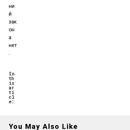
ни
й
зак
он
а
нет
.
In
th
is
ar
ti
cl
e:
You May Also Like