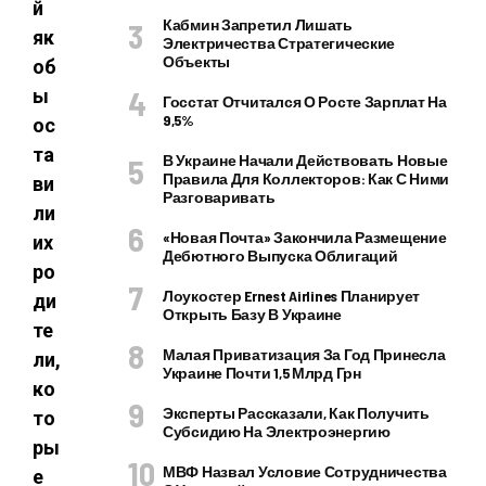
й
Кабмин Запретил Лишать
як
Электричества Стратегические
Объекты
об
ы
Госстат Отчитался О Росте Зарплат На
9,5%
ос
та
В Украине Начали Действовать Новые
Правила Для Коллекторов: Как С Ними
ви
Разговаривать
ли
«Новая Почта» Закончила Размещение
их
Дебютного Выпуска Облигаций
ро
Лоукостер Ernest Airlines Планирует
ди
Открыть Базу В Украине
те
Малая Приватизация За Год Принесла
ли,
Украине Почти 1,5 Млрд Грн
ко
Эксперты Рассказали, Как Получить
то
Субсидию На Электроэнергию
ры
МВФ Назвал Условие Сотрудничества
е