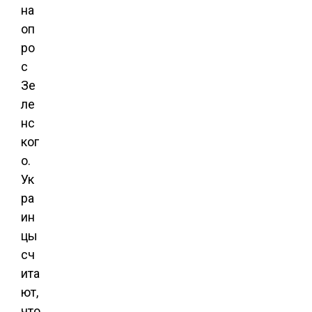
на
оп
ро
с
Зе
ле
нс
ког
о.
Ук
ра
ин
цы
сч
ита
ют,
что