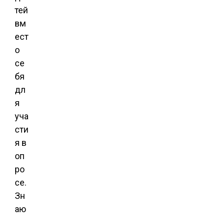
тей
вм
ест
о
се
бя
дл
я
уча
сти
я в
оп
ро
се.
Зн
аю