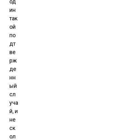
од
ин
так
ой
по
дт
ве
рж
де
нн
ый
сл
уча
й, и
не
ск
ол