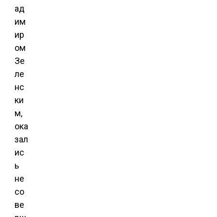
ад
им
ир
ом
Зе
ле
нс
ки
м,
ока
зал
ис
ь
не
со
ве