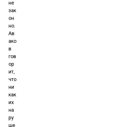
не
зак
он
но.
Ав
ако
в
гов
ор
ит,
что
ни
как
их
на
ру
ше