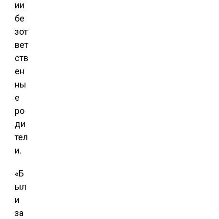
ии
бе
зот
вет
ств
ен
ны
е
ро
ди
тел
и.
«Б
ыл
и
за