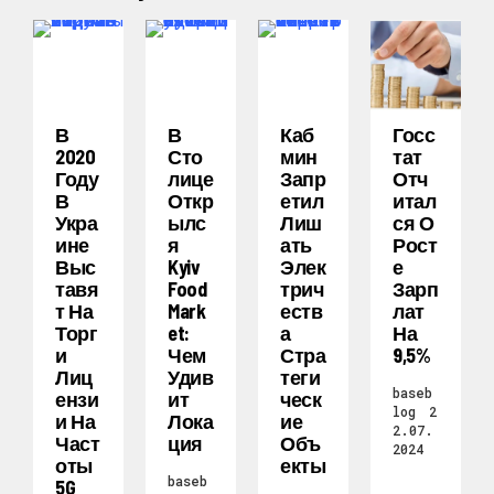
В
В
Каб
Госс
2020
Сто
Мин
Тат
Году
Лице
Запр
Отч
В
Откр
Етил
Итал
Укра
Ылс
Лиш
Ся О
Ине
Я
Ать
Рост
Выс
Kyiv
Элек
Е
Тавя
Food
Трич
Зарп
Т На
Mark
Еств
Лат
Торг
Et:
А
На
И
Чем
Стра
9,5%
Лиц
Удив
Теги
baseb
Ензи
Ит
Ческ
log
2
И На
Лока
Ие
2.07.
Част
Ция
Объ
2024
Оты
Екты
baseb
5G