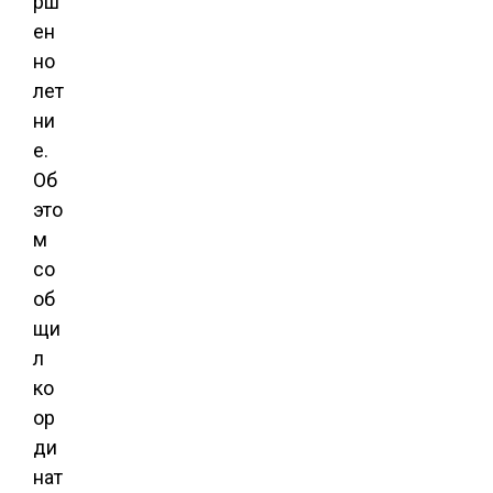
рш
ен
но
лет
ни
е.
Об
это
м
со
об
щи
л
ко
ор
ди
нат