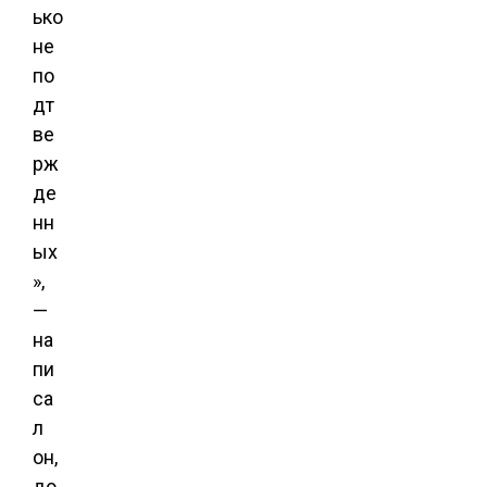
ько
не
по
дт
ве
рж
де
нн
ых
»,
—
на
пи
са
л
он,
до