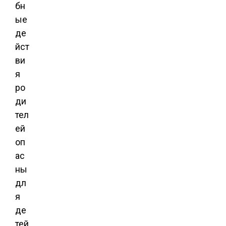
бн
ые
де
йст
ви
я
ро
ди
тел
ей
оп
ас
ны
дл
я
де
тей