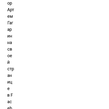
ор
Арт
ем
Гаг
ар
ин
на
св
ое
й
стр
ан
иц
е
в F
ac
eb