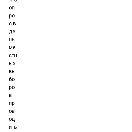
оп
ро
с в
де
нь
ме
стн
ых
вы
бо
ро
в
пр
ов
од
ить