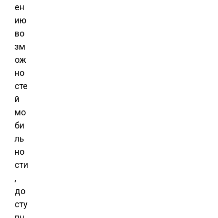
ен
ию
во
зм
ож
но
сте
й
мо
би
ль
но
сти
,
до
сту
пн