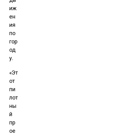
иж
ен
ия
по
гор
од
у.
«Эт
от
пи
лот
ны
й
пр
ое