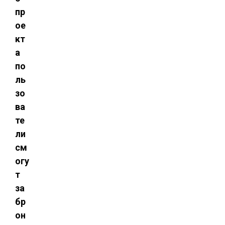
пр
ое
кт
а
по
ль
зо
ва
те
ли
см
огу
т
за
бр
он