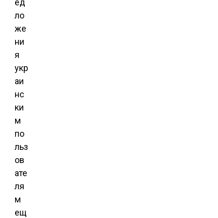
ед
ло
же
ни
я
укр
аи
нс
ки
м
по
льз
ов
ате
ля
м
ещ