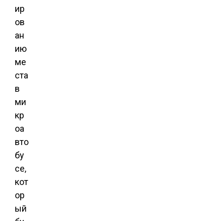
ир
ов
ан
ию
ме
ста
в
ми
кр
оа
вто
бу
се,
кот
ор
ый