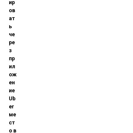
ир
ов
ат
ь
че
ре
з
пр
ил
ож
ен
ие
Ub
er
ме
ст
о в