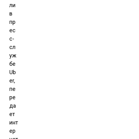
ли
в
пр
ес
с-
сл
уж
бе
Ub
er,
пе
ре
да
ет
инт
ер