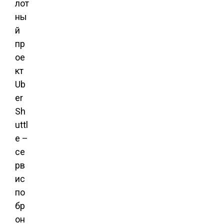
лот
ны
й
пр
ое
кт
Ub
er
Sh
uttl
e –
се
рв
ис
по
бр
он