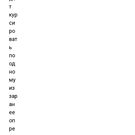
т
кур
си
ро
ват
ь
по
од
но
му
из
зар
ан
ее
оп
ре