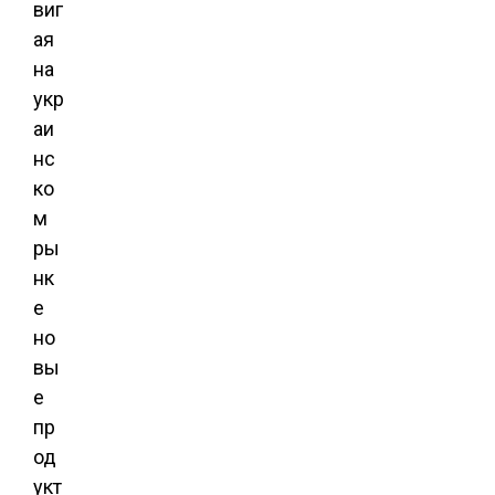
виг
ая
на
укр
аи
нс
ко
м
ры
нк
е
но
вы
е
пр
од
укт