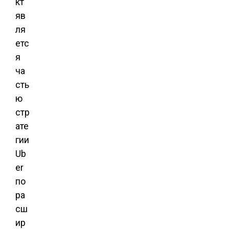
кт
яв
ля
етс
я
ча
сть
ю
стр
ате
гии
Ub
er
по
ра
сш
ир