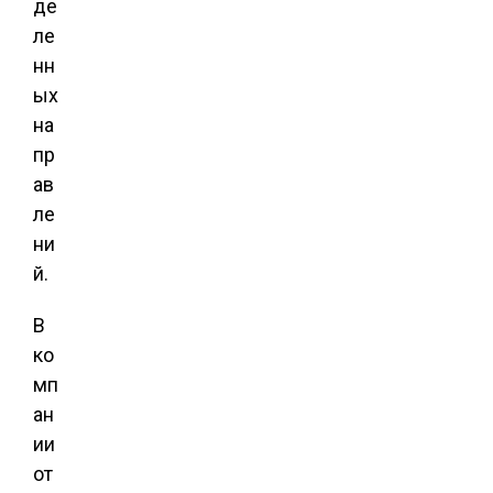
де
ле
нн
ых
на
пр
ав
ле
ни
й.
В
ко
мп
ан
ии
от