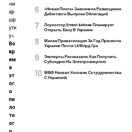
«Новая Почта» Закончила Размещение
Дебютного Выпуска Облигаций
Лоукостер Ernest Airlines Планирует
Открыть Базу В Украине
Малая Приватизация За Год Принесла
Во
Украине Почти 1,5 Млрд Грн
вр
Эксперты Рассказали, Как Получить
ем
Субсидию На Электроэнергию
я
МВФ Назвал Условие Сотрудничества
эт
С Украиной
ог
о
пи
ло
тн
ог
о