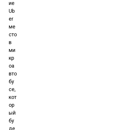
ие
Ub
er
ме
сто
в
ми
кр
оа
вто
бу
се,
кот
ор
ый
бу
де