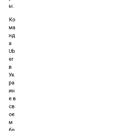
ы.
Ко
ма
нд
а
Ub
er
в
Ук
ра
ин
е в
св
ое
м
бл