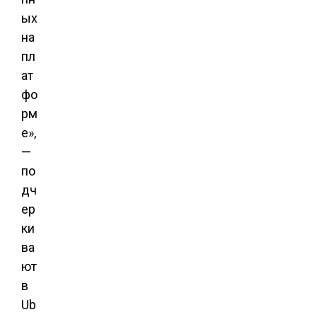
ых
на
пл
ат
фо
рм
е»,
—
по
дч
ер
ки
ва
ют
в
Ub