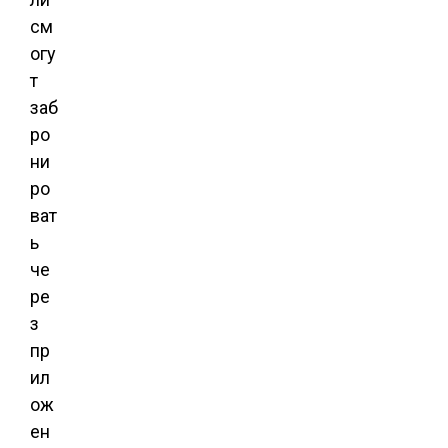
см
огу
т
заб
ро
ни
ро
ват
ь
че
ре
з
пр
ил
ож
ен