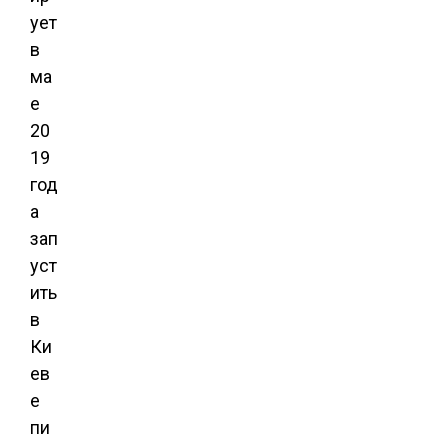
ует
в
ма
е
20
19
год
а
зап
уст
ить
в
Ки
ев
е
пи