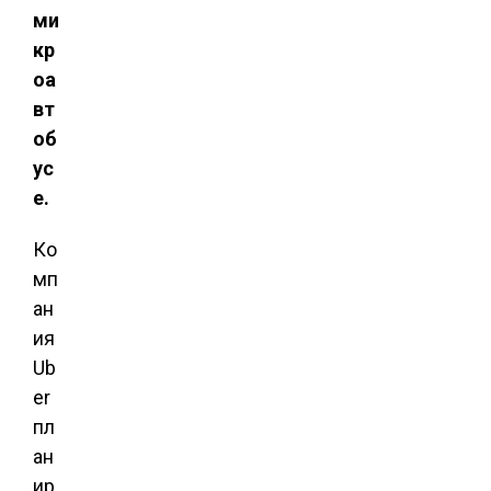
ми
кр
оа
вт
об
ус
е.
Ко
мп
ан
ия
Ub
er
пл
ан
ир