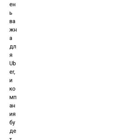
ен
ь
ва
жн
а
дл
я
Ub
er,
и
ко
мп
ан
ия
бу
де
т