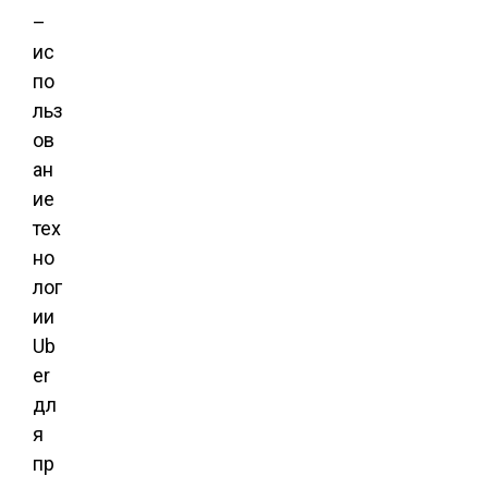
–
ис
по
льз
ов
ан
ие
тех
но
лог
ии
Ub
er
дл
я
пр