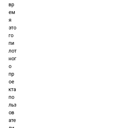
вр
ем
я
это
го
пи
лот
ног
о
пр
ое
кта
по
льз
ов
ате
ли