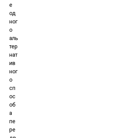
е
од
ног
о
аль
тер
нат
ив
ног
о
сп
ос
об
а
пе
ре
дв