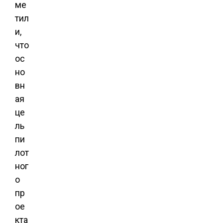
ме
тил
и,
что
ос
но
вн
ая
це
ль
пи
лот
ног
о
пр
ое
кта