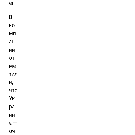
er.
В
ко
мп
ан
ии
от
ме
тил
и,
что
Ук
ра
ин
а —
оч