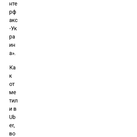
нте
рф
акс
-Ук
ра
ин
а».
Ка
к
от
ме
тил
и в
Ub
er,
во