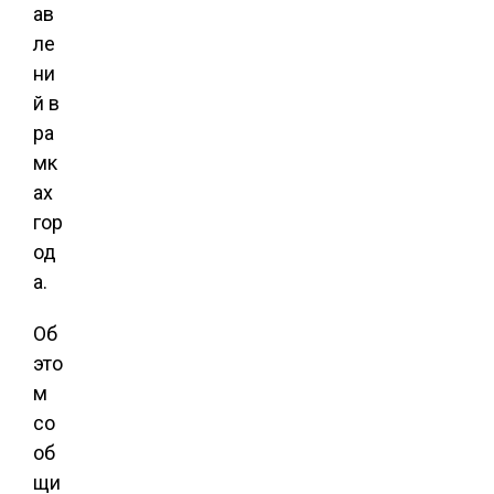
ав
ле
ни
й в
ра
мк
ах
гор
од
а.
Об
это
м
со
об
щи