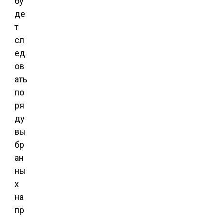
бу
де
т
сл
ед
ов
ать
по
ря
ду
вы
бр
ан
ны
х
на
пр