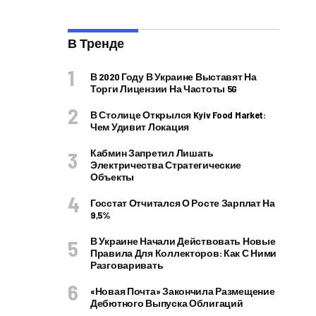
В Тренде
В 2020 Году В Украине Выставят На
Торги Лицензии На Частоты 5G
В Столице Открылся Kyiv Food Market:
Чем Удивит Локация
Кабмин Запретил Лишать
Электричества Стратегические
Объекты
Госстат Отчитался О Росте Зарплат На
9,5%
В Украине Начали Действовать Новые
Правила Для Коллекторов: Как С Ними
Разговаривать
«Новая Почта» Закончила Размещение
Дебютного Выпуска Облигаций