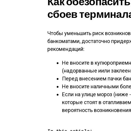
Как обезопасить
сбоев терминал
Чтобы уменьшить риск возникнов
банкоматами, достаточно приде
рекомендаций:
Не вносите в купюроприем
(надорванные иили заклеен
Перед внесением пачки банк
Не вносите наличными более
Если на улице мороз (ниже -
которые стоят в отапливае
вероятность возникновения 
In this article: