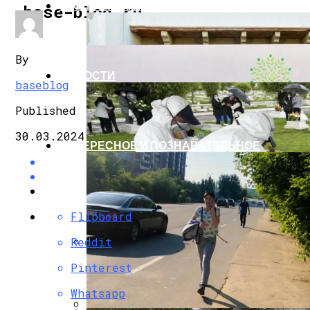
ЭКОНОМИКА И ПОЛИТИКА
base-blog.ru
By
НОВОСТИ
baseblog
Published
30.03.2024
ИНТЕРЕСНОЕ И ПОЗНАВАТЕЛЬНОЕ
Flipboard
Reddit
G7 Договорились Регулировать Искусс
Pinterest
Whatsapp