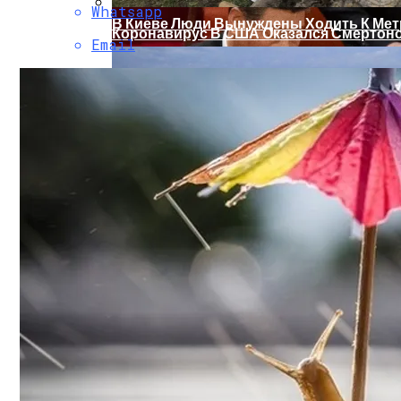
Whatsapp
В Киеве Люди Вынуждены Ходить К Метр
Коронавирус В США Оказался Смертонос
Email
Растущая Концентрация Власти В Руках
В Киеве Появится Арт-Объект В Виде «
Извержение Вулкана На Юге Исландии: