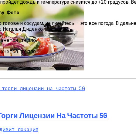
пройдет дождь и температура снизится до +20 градусов. Ве
ву. Фото
 голове и сосудам, не пугайтесь — это все погода. В даль
ла Наталья Диденко.
па: Что Стоит На Кону
ся Опытом АЛКОМАГ
ющая Реальность Безнадежной Обстановки
 Торги Лицензии На Частоты 5G