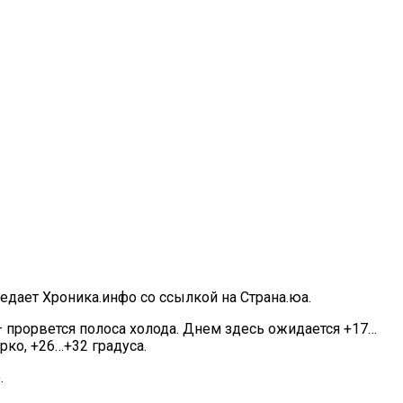
редает Хроника.инфо со ссылкой на Страна.юа.
— прорвется полоса холода. Днем здесь ожидается +17…
рко, +26…+32 градуса.
.