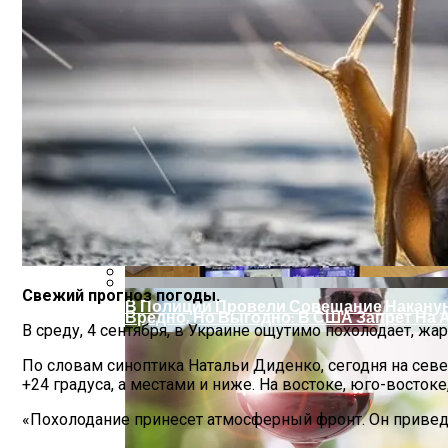
На Какую Зарплату Могут Рассчитывать
Свежий прогноз погоды.
В Полиции Провели Совещание Наканун
Вредно, Но Выгодно: В США Запрет На 
В среду, 4 сентября, в Украине ощутимо похолодает, жа
По словам синоптика Натальи Диденко, сегодня на севе
+24 градуса, а местами и ниже. На востоке, юго-восток
«Похолодание принесет атмосферный фронт. Он привед