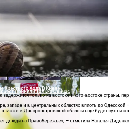
 Украинцы За Рубежом: Советы Для Беженцев
е Крестного Хода В Киеве
Асбест Приняли Только Сейчас
ра задержится только на востоке и юго-востоке страны, пе
ре, западе и в центральных областях вплоть до Одесской 
е, а также в Днепропетровской области еще будет сухо и жа
ет дожди на Правобережье», — отметила Наталья Диденко