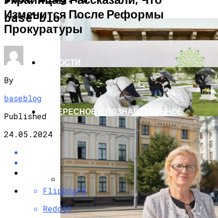
Изменится После Реформы
ЭКОНОМИКА И ПОЛИТИКА
base-blog.ru
Прокуратуры
НОВОСТИ
By
baseblog
ИНТЕРЕСНОЕ И ПОЗНАВАТЕЛЬНОЕ
Published
24.05.2024
Flipboard
G7 Договорились Регулировать
Искусственный Интеллект
Reddit