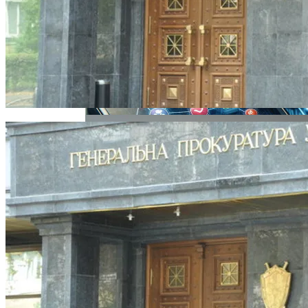
Извержение Вулкана На Юге Исландии:
Чрезвычайное Положение И Эвакуация
В Киеве Ограничили Движение На
Проспекте Палладина
Военные Рельсы Спасут Британскую
Экономику?
Индия Не Будет Спрашивать