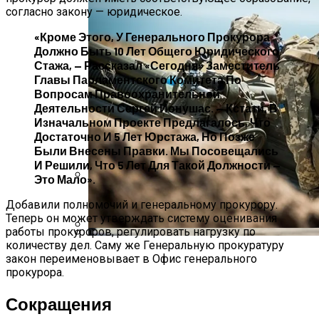
согласно закону — юридическое.
«Кроме Этого, У Генерального Прокурора
Должно Быть 10 Лет Общего Юридического
Стажа, — Рассказал «Сегодня» Заместитель
Главы Парламентского Комитета По
Вопросам Правоохранительной
Деятельности Сергей Ионушас. — Кстати, В
Изначальном Проекте Предлагалось, Что
Достаточно И 5 Лет Юрстажа, Но Позже
Были Внесены Правки. Мы Посовещались
И Решили, Что 5 Лет Для Такой Должности —
Это Мало».
Международная Реакция На Тарифы
Добавили полномочий и генеральному прокурору.
Трампа: Что Стоит На Кону
Теперь он может утверждать систему оценивания
работы прокуроров, регулировать нагрузку по
количеству дел. Саму же Генеральную прокуратуру
Стало Известно, Сколько Бойцов ВСУ
Кризис Безопасности На Гаити:
закон переименовывает в Офис генерального
Погибло С Прошлого Перемирия
Ужасающая Реальность Безнадежной
прокурора.
Обстановки
Сокращения