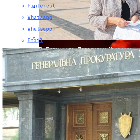
Pinterest
Whatsapp
Коронавирус В США Оказался
Смертоноснее «испанки» 1918 Года
Whatsapp
Email
В «Борисполе» Поселилась Украинка,
Депортированная Из Казахстана
Растущая Концентрация Власти В
Руках Си Цзиньпина: Мир Не Обмануть