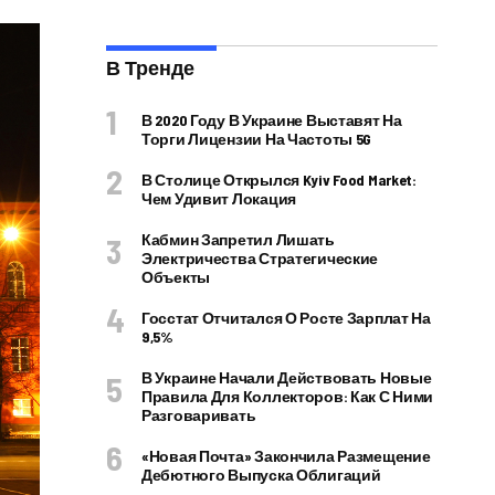
В Тренде
В 2020 Году В Украине Выставят На
Торги Лицензии На Частоты 5G
В Столице Открылся Kyiv Food Market:
Чем Удивит Локация
Кабмин Запретил Лишать
Электричества Стратегические
Объекты
Госстат Отчитался О Росте Зарплат На
9,5%
В Украине Начали Действовать Новые
Правила Для Коллекторов: Как С Ними
Разговаривать
«Новая Почта» Закончила Размещение
Дебютного Выпуска Облигаций