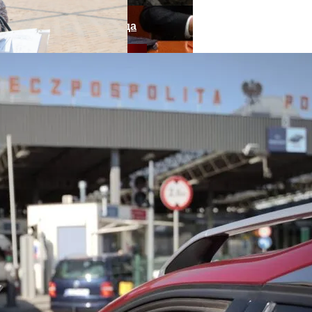
нее «испанки» 1918 Года
епортированная Из Казахстана
 Си Цзиньпина: Мир Не Обмануть
 Чрезвычайное Положение И Эвакуация