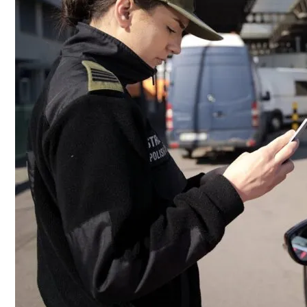
В Днепре Произошло Массовое Отравл
На Какую Зарплату Могут Рассчитывать
Киевлянам Рассказали О Самых Интер
Вредно, Но Выгодно: В США Запрет На 