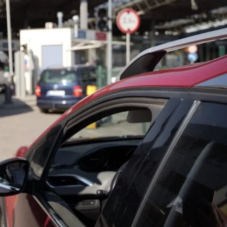
ение
 Украинцы За Рубежом: Советы Для Беженцев
есных Событиях Выходных
Асбест Приняли Только Сейчас