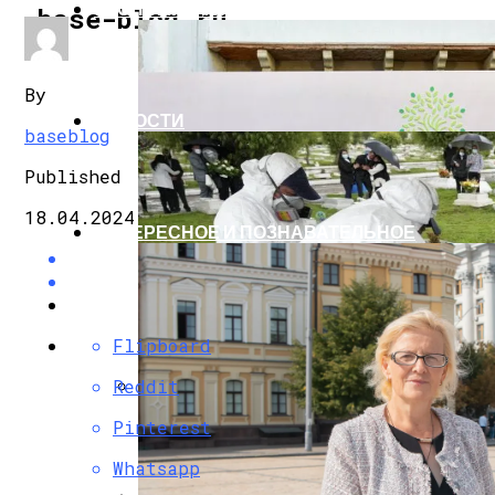
ЭКОНОМИКА И ПОЛИТИКА
base-blog.ru
By
НОВОСТИ
baseblog
Published
18.04.2024
ИНТЕРЕСНОЕ И ПОЗНАВАТЕЛЬНОЕ
Flipboard
Reddit
G7 Договорились Регулировать Искусс
Pinterest
Whatsapp