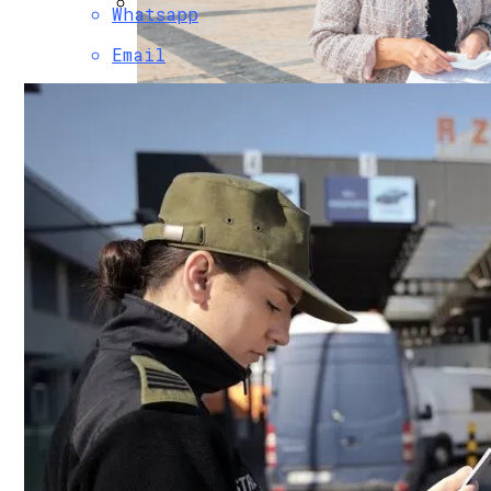
Whatsapp
Коронавирус В США Оказался Смертонос
Email
В «Борисполе» Поселилась Украинка, Д
Растущая Концентрация Власти В Руках
Извержение Вулкана На Юге Исландии: