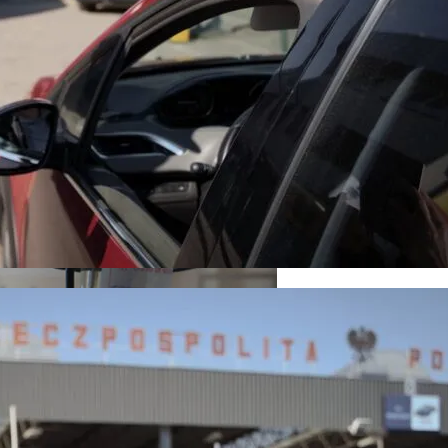
пекте Палладина
кономику?
я На Запуск Моделей ИИ