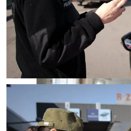
В Киеве Ограничили Движение На Прос
Военные Рельсы Спасут Британскую Э
Индия Не Будет Спрашивать Разрешени