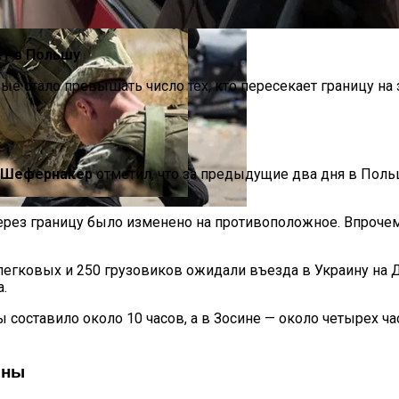
ет в Польшу
 стало превышать число тех, кто пересекает границу на 
па: Что Стоит На Кону
 Шефернакер
отметил, что за предыдущие два дня в Поль
ерез границу было изменено на противоположное. Впрочем
Погибло С Прошлого Перемирия
ющая Реальность Безнадежной Обстановки
 легковых и 250 грузовиков ожидали въезда в Украину на 
a.
составило около 10 часов, а в Зосине — около четырех ча
Йны