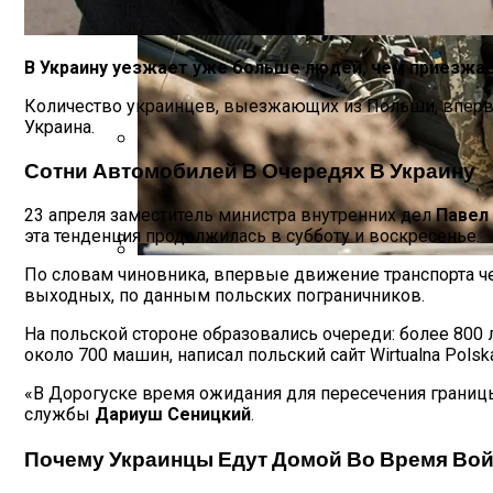
В Украину уезжает уже больше людей, чем приезжа
Количество украинцев, выезжающих из Польши, впервые
Украина.
Сотни Автомобилей В Очередях В Украину
Международная Реакция На Тарифы Трам
23 апреля заместитель министра внутренних дел
Павел
эта тенденция продолжилась в субботу и воскресенье.
По словам чиновника, впервые движение транспорта ч
Стало Известно, Сколько Бойцов ВСУ 
Кризис Безопасности На Гаити: Ужаса
выходных, по данным польских пограничников.
На польской стороне образовались очереди: более 800
около 700 машин, написал польский сайт Wirtualna Polsk
«В Дорогуске время ожидания для пересечения границы 
службы
Дариуш Сеницкий
.
Почему Украинцы Едут Домой Во Время Во