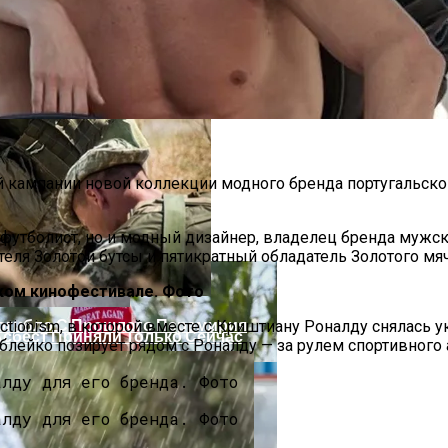
й кампании новой коллекции модного бренда португальско
 Украинцы За Рубежом: Советы Для Беженцев
утболист, но и модный дизайнер, владелец бренда мужск
ля Золотой бутсы и пятикратный обладатель Золотого мяча
ком кинофестивале. Фото
Погибло С Прошлого Перемирия
tionism, в которой вместе с Криштиану Роналду снялась 
Асбест Приняли Только Сейчас
ублейко позирует рядом с Роналду — за рулем спортивного