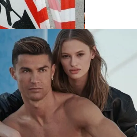
нее «испанки» 1918 Года
пекте Палладина
 Си Цзиньпина: Мир Не Обмануть
 Чрезвычайное Положение И Эвакуация