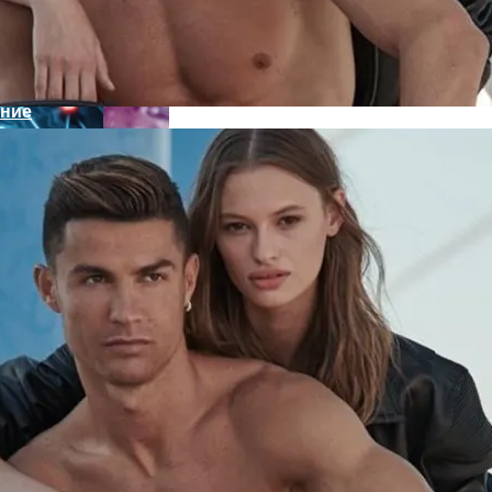
ение
кономику?
есных Событиях Выходных
я На Запуск Моделей ИИ