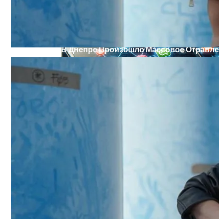
В Днепре Произошло Массовое Отравл
Военные Рельсы Спасут Британскую Э
Киевлянам Рассказали О Самых Интер
Индия Не Будет Спрашивать Разрешени