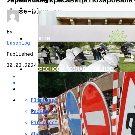
ЭКОНОМИКА И ПОЛИТИКА
base-blog.ru
By
НОВОСТИ
baseblog
Published
30.03.2024
ИНТЕРЕСНОЕ И ПОЗНАВАТЕЛЬНОЕ
Flipboard
Reddit
G7 Договорились Регулировать Искусс
Pinterest
Whatsapp