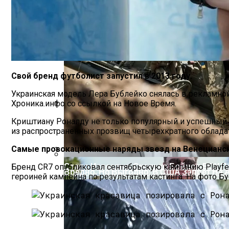
Свой бренд футболист запустил в 2013 году.
Украинская модель Лера Бублейко снялась в рекламно
Хроника.инфо со ссылкой на Новое Время.
На Какую Зарплату Могут Рассчитывать
Криштиану Роналду не только популярный и успешный ф
из распространенных прозвищ четырехкратного обладате
Самые провокационные наряды звезд на Венецианс
Стало Известно, Сколько Бойцов ВСУ 
Бренд CR7 опубликовал сентябрьскую кампанию Playfec
Вредно, Но Выгодно: В США Запрет На 
героиней кампейна по результатам кастинга. На фото Б