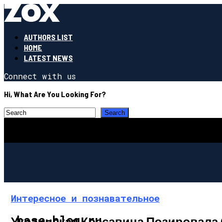
AUTHORS LIST
HOME
LATEST NEWS
Connect with us
Hi, What Are You Looking For?
Интересное и познавательное
base-blog.ru
Украинская Красавица Позировала 