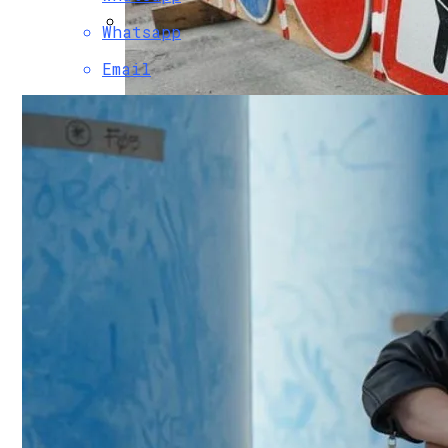
Whatsapp
Коронавирус В США Оказался Смертонос
Email
В Киеве Ограничили Движение На Прос
Растущая Концентрация Власти В Руках
Извержение Вулкана На Юге Исландии: