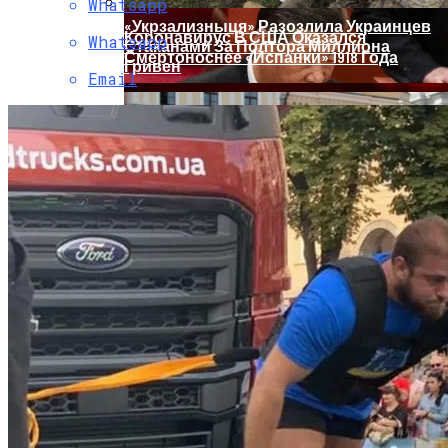
Whatsapp
«Укрзализныця» Разозлила Украинцев
Коронавирус В США Оказался
Whatsapp
Стаканами За Полтора Миллиона
Смертоноснее «испанки» 1918 Года
Гривен
Email
Растущая Концентрация Власти В
Руках Си Цзиньпина: Мир Не Обмануть