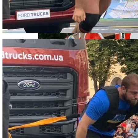
Извержение Вулкана На Юге Исландии:
В «Борисполе» Поселилась Украинка,
Чрезвычайное Положение И Эвакуация
Депортированная Из Казахстана
Военные Рельсы Спасут Британскую
Экономику?
Индия Не Будет Спрашивать
В Киеве Ограничили Движение На
Разрешения На Запуск Моделей ИИ
Проспекте Палладина