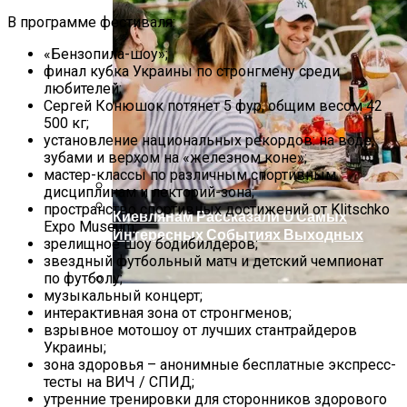
В программе фестиваля:
«Бензопила-шоу»;
финал кубка Украины по стронгмену среди
любителей;
Сергей Конюшок потянет 5 фур, общим весом 42
500 кг;
установление национальных рекордов: на воде,
зубами и верхом на «железном коне»;
мастер-классы по различным спортивным
дисциплинам и лекторий-зона;
пространство спортивных достижений от Klitschko
Киевлянам Рассказали О Самых
Expo Museum;
Интересных Событиях Выходных
Международная Реакция На Тарифы
зрелищное шоу бодибилдеров;
Трампа: Что Стоит На Кону
звездный футбольный матч и детский чемпионат
по футболу;
музыкальный концерт;
Кризис Безопасности На Гаити:
интерактивная зона от стронгменов;
Ужасающая Реальность Безнадежной
взрывное мотошоу от лучших стантрайдеров
Обстановки
Украины;
зона здоровья – анонимные бесплатные экспресс-
тесты на ВИЧ / СПИД;
утренние тренировки для сторонников здорового