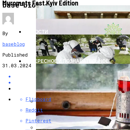
Muromets Fest Kyiv Edition
ЭКОНОМИКА И ПОЛИТИКА
base-blog.ru
НОВОСТИ
By
baseblog
Published
ИНТЕРЕСНОЕ И ПОЗНАВАТЕЛЬНОЕ
31.03.2024
Flipboard
Reddit
G7 Договорились Регулировать
Искусственный Интеллект
Pinterest