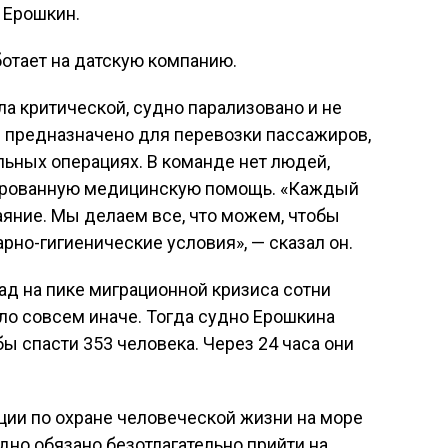
 Ерошкин.
ботает на датскую компанию.
ла критической, судно парализовано и не
е предназначено для перевозки пассажиров,
льных операциях. В команде нет людей,
цированную медицинскую помощь. «Каждый
яние. Мы делаем все, что можем, чтобы
рно-гигиенические условия», — сказал он.
зад на пике миграционной кризиса сотни
ыло совсем иначе. Тогда судно Ерошкина
бы спасти 353 человека. Через 24 часа они
ии по охране человеческой жизни на море
удно обязано безотлагательно прийти на