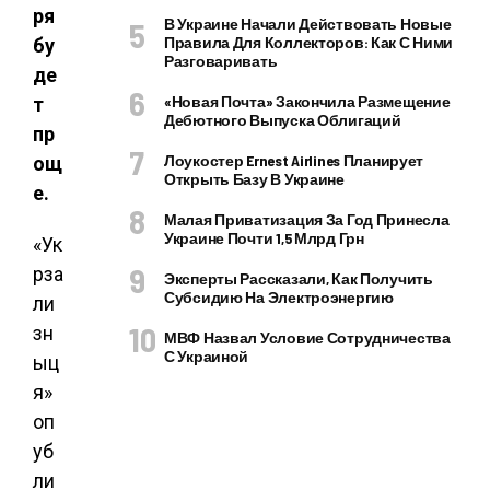
ря
В Украине Начали Действовать Новые
Правила Для Коллекторов: Как С Ними
бу
Разговаривать
де
«Новая Почта» Закончила Размещение
т
Дебютного Выпуска Облигаций
пр
Лоукостер Ernest Airlines Планирует
ощ
Открыть Базу В Украине
е.
Малая Приватизация За Год Принесла
Украине Почти 1,5 Млрд Грн
«Ук
рза
Эксперты Рассказали, Как Получить
Субсидию На Электроэнергию
ли
зн
МВФ Назвал Условие Сотрудничества
С Украиной
ыц
я»
оп
уб
ли