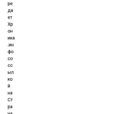
ре
да
ет
Хр
он
ика
.ин
фо
со
сс
ыл
ко
й
на
Ст
ра
на.