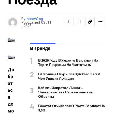
By
baseblog
Published
03.11
.2025
В Тренде
В 2020 Году В Украине Выставят На
Торги Лицензии На Частоты 5G
До
В Столице Открылся Kyiv Food Market:
бр
Чем Удивит Локация
ат
Кабмин Запретил Лишать
ьс
Электричества Стратегические
Объекты
я
до
Госстат Отчитался О Росте Зарплат На
9,5%
мо