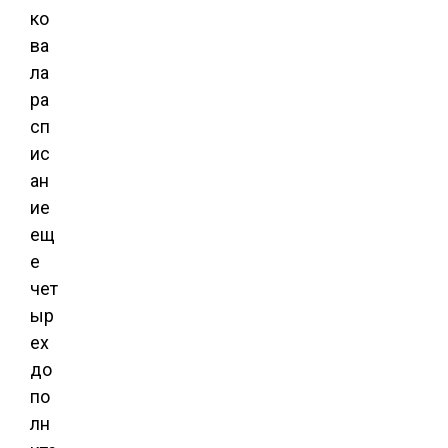
ко
ва
ла
ра
сп
ис
ан
ие
ещ
е
чет
ыр
ех
до
по
лн