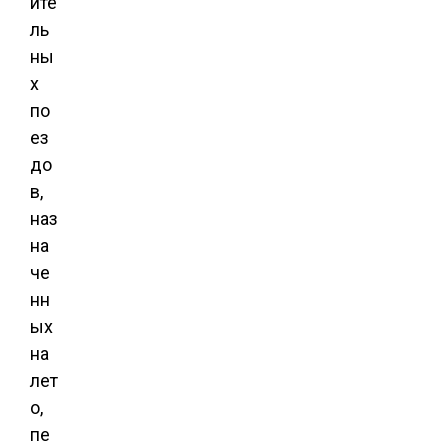
ите
ль
ны
х
по
ез
до
в,
наз
на
че
нн
ых
на
лет
о,
пе