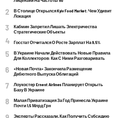
Лицензии На Частоты 5G
В Столице Открылся Kyiv Food Market: Чем Удивит
Локация
Кабмин Запретил Лишать Электричества
Стратегические Объекты
Госстат Отчитался О Росте Зарплат На 9,5%
В Украине Начали Действовать Новые Правила
Для Коллекторов: Как С Ними Разговаривать
«Новая Почта» Закончила Размещение
Дебютного Выпуска Облигаций
Лоукостер Ernest Airlines Планирует Открыть
Базу В Украине
Малая Приватизация За Год Принесла Украине
Почти 1,5 Млрд Грн
Эксперты Рассказали, Как Получить Субсидию