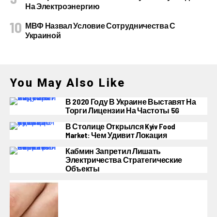
На Электроэнергию
МВФ Назвал Условие Сотрудничества С
Украиной
You May Also Like
В 2020 Году В Украине Выставят На
Торги Лицензии На Частоты 5G
В Столице Открылся Kyiv Food
Market: Чем Удивит Локация
Кабмин Запретил Лишать
Электричества Стратегические
Объекты