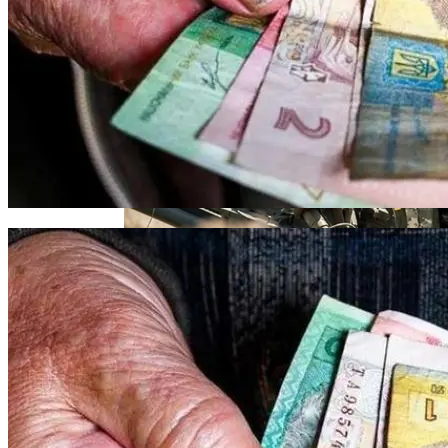
Извержение Вулкана На Юге Исландии:
Интересных Событиях Выходных
Чрезвычайное Положение И Эвакуация
Военные Рельсы Спасут Британскую
Экономику?
Стало Известно, Сколько Бойцов ВСУ
Индия Не Будет Спрашивать
Погибло С Прошлого Перемирия
Разрешения На Запуск Моделей ИИ