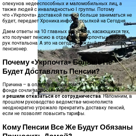
опекунов недееспособных и маломобильных лиц, а
также людей с инвалидностью I группы. Потому
что «Укрпочта» доставкой пенсий больше заниматься не
будет, передает Хроника.инфо со ссылкой на Сегодня.
Даем ответы на 10 главных вопросов, касающихся тех,
кто получает пенсию в отделении «Укрпочты» либо из
рук почтальона. А это на сегодня каждый третий
пенсионер.
Почему «Укрпочта» Больше Не
Будет Доставлять Пенсии?
Международная Реакция На Тарифы
Причина – в оплате услуг ведомства: в Пенсионном
Трампа: Что Стоит На Кону
фонде сочли запросы «Укрпочты» чрезмерными
и
решили отказаться от сотрудничества
. Напомним, в
В Зоне ООС Ранен Один Украинский
прошлом руководство ведомства-монополиста
Кризис Безопасности На Гаити:
Воин
неоднократно угрожало прекратить доставку пенсий,
Ужасающая Реальность Безнадежной
если не позволят повысить тарифы.
Обстановки
Кому Пенсии Все Же Будут Обязаны
Приносить Домой?