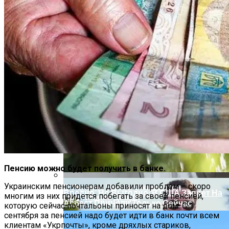
На Какую Зарплату Могут
Рассчитывать Украинцы За Рубежом:
Советы Для Беженцев
Пенсию можно будет получить в банке.
Украинским пенсионерам добавили проблем – скоро
В Украине Вновь Ожидаются
Вредно, Но Выгодно: В США Запрет На
многим из них придется побегать за своей пенсией,
Проливные Дожди
Асбест Приняли Только Сейчас
которую сейчас почтальоны приносят на дом. С 1
сентября за пенсией надо будет идти в банк почти всем
клиентам «Укрпочты», кроме дряхлых стариков,