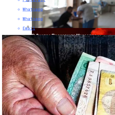
Whatsapp
Коронавирус В США Оказался
Смертоноснее «испанки» 1918 Года
Whatsapp
Email
В Днепре Произошло Массовое
Отравление
Растущая Концентрация Власти В
Руках Си Цзиньпина: Мир Не Обмануть
Киевлянам Рассказали О Самых