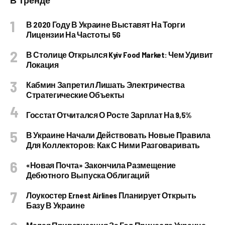
В 2020 Году В Украине Выставят На Торги
Лицензии На Частоты 5G
В Столице Открылся Kyiv Food Market: Чем Удивит
Локация
Кабмин Запретил Лишать Электричества
Стратегические Объекты
Госстат Отчитался О Росте Зарплат На 9,5%
В Украине Начали Действовать Новые Правила
Для Коллекторов: Как С Ними Разговаривать
«Новая Почта» Закончила Размещение
Дебютного Выпуска Облигаций
Лоукостер Ernest Airlines Планирует Открыть
Базу В Украине