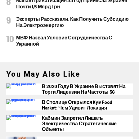
Малая Приватизация За Год Принесла Украине
Почти 1,5 Млрд Грн
Эксперты Рассказали, Как Получить Субсидию
На Электроэнергию
МВФ Назвал Условие Сотрудничества С
Украиной
You May Also Like
В 2020 Году В Украине Выставят На
Торги Лицензии На Частоты 5G
В Столице Открылся Kyiv Food
Market: Чем Удивит Локация
Кабмин Запретил Лишать
Электричества Стратегические
Объекты