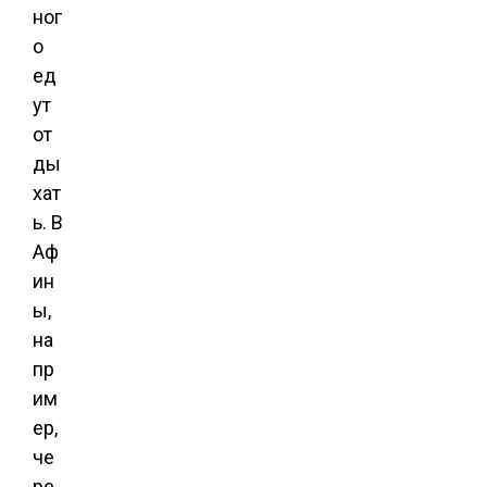
ног
о
ед
ут
от
ды
хат
ь. В
Аф
ин
ы,
на
пр
им
ер,
че
ре