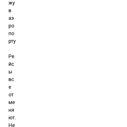
жу
в
аэ
ро
по
рту
.
Ре
йс
ы
вс
е
от
ме
ня
ют.
Не