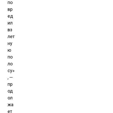
по
вр
ед
ил
вз
лет
ну
ю
по
ло
су»
, —
пр
од
ол
жа
ет