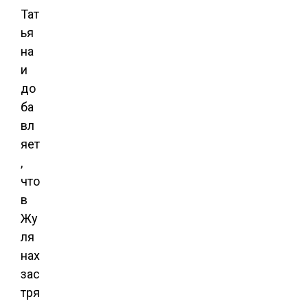
Тат
ья
на
и
до
ба
вл
яет
,
что
в
Жу
ля
нах
зас
тря