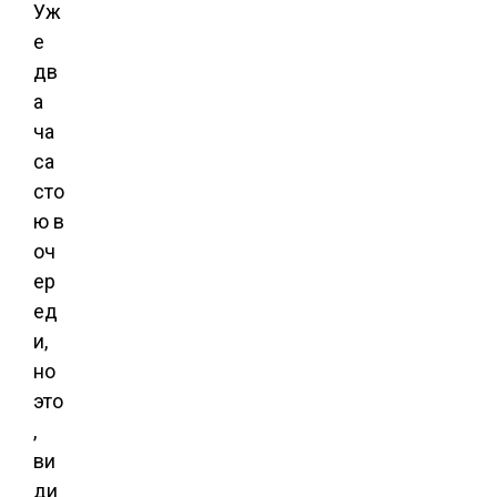
Уж
е
дв
а
ча
са
сто
ю в
оч
ер
ед
и,
но
это
,
ви
ди