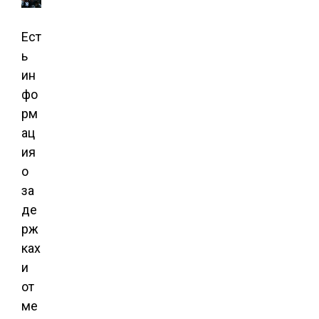
Ест
ь
ин
фо
рм
ац
ия
о
за
де
рж
ках
и
от
ме