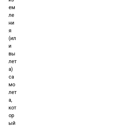
ем
ле
ни
я
(ил
и
вы
лет
а)
са
мо
лет
а,
кот
ор
ый