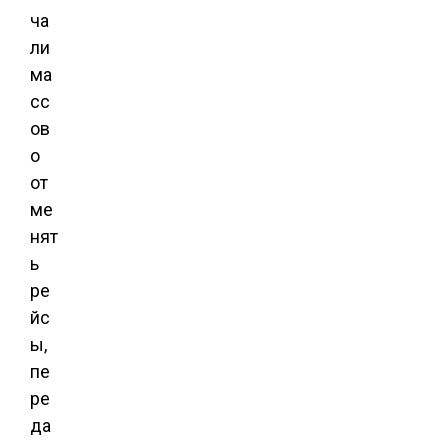
ча
ли
ма
сс
ов
о
от
ме
нят
ь
ре
йс
ы,
пе
ре
да