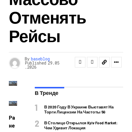
Отменять
Рейсы
By
baseblog
Published
29.05
.2026
В Тренде
В 2020 Году В Украине Выставят На
Торги Лицензии На Частоты 5G
Ра
В Столице Открылся Kyiv Food Market:
не
Чем Удивит Локация