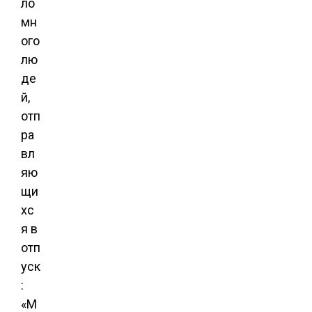
ло
мн
ого
лю
де
й,
отп
ра
вл
яю
щи
хс
я в
отп
уск
:
«М