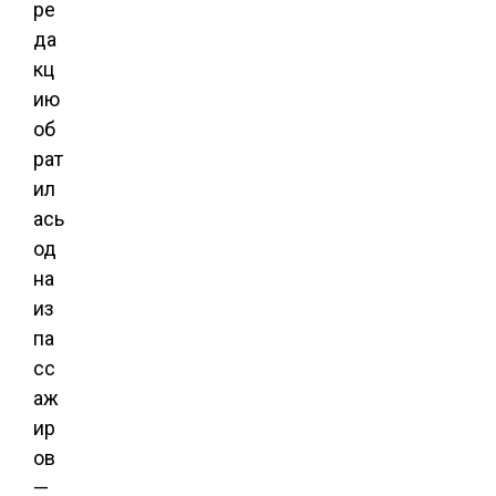
ре
да
кц
ию
об
рат
ил
ась
од
на
из
па
сс
аж
ир
ов
—