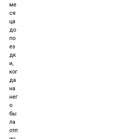
ме
ся
ца
до
по
ез
дк
и,
ког
да
на
нег
о
бы
ла
отл
ич