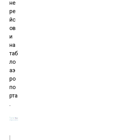
не
ре
йс
ов
и
на
таб
ло
аэ
ро
по
рта
.