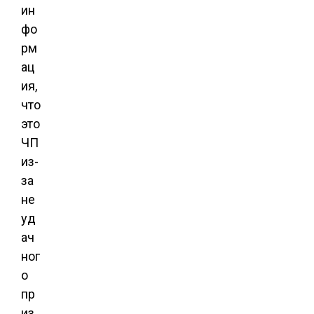
ин
фо
рм
ац
ия,
что
это
ЧП
из-
за
не
уд
ач
ног
о
пр
из