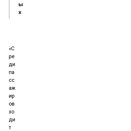
ы
х
«С
ре
ди
па
сс
аж
ир
ов
хо
ди
т