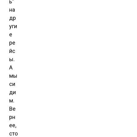
ь“
на
др
уги
е
ре
йс
ы.
А
мы
си
ди
м.
Ве
рн
ее,
сто