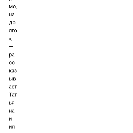
мо,
на
до
лго
»,
—
ра
сс
каз
ыв
ает
Тат
ья
на
и
ил