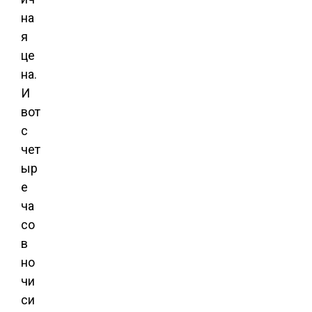
на
я
це
на.
И
вот
с
чет
ыр
е
ча
со
в
но
чи
си