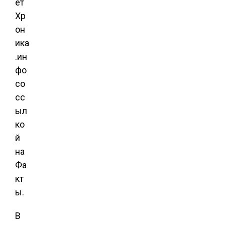
ет
Хр
он
ика
.ин
фо
со
сс
ыл
ко
й
на
Фа
кт
ы.
В