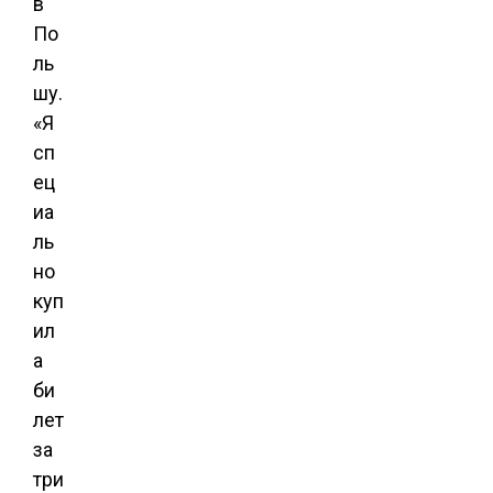
в
По
ль
шу.
«Я
сп
ец
иа
ль
но
куп
ил
а
би
лет
за
три