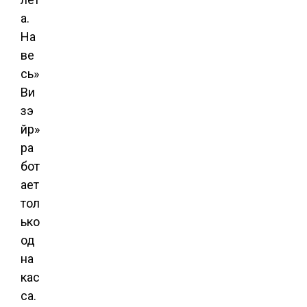
а.
На
ве
сь»
Ви
зэ
йр»
ра
бот
ает
тол
ько
од
на
кас
са.