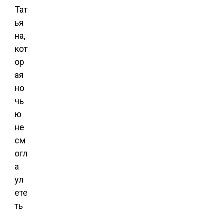
Тат
ья
на,
кот
ор
ая
но
чь
ю
не
см
огл
а
ул
ете
ть