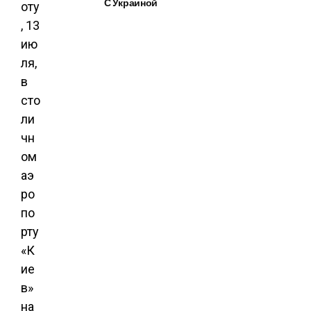
С Украиной
оту
, 13
ию
ля,
в
сто
ли
чн
ом
аэ
ро
по
рту
«К
ие
в»
на