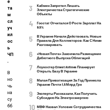
е
Кабмин Запретил Лишать
та
Электричества Стратегические
Объекты
м
сл
Госстат Отчитался О Росте Зарплат На
9,5%
уч
ил
В Украине Начали Действовать Новые
Правила Для Коллекторов: Как С Ними
ос
Разговаривать
ь
«Новая Почта» Закончила Размещение
ЧП
Дебютного Выпуска Облигаций
.
Лоукостер Ernest Airlines Планирует
Открыть Базу В Украине
В
но
Малая Приватизация За Год Принесла
Украине Почти 1,5 Млрд Грн
чь
на
Эксперты Рассказали, Как Получить
Субсидию На Электроэнергию
су
бб
МВФ Назвал Условие Сотрудничества