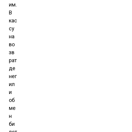
им.
В
кас
су
на
во
зв
рат
де
нег
ил
и
об
ме
н
би
лет