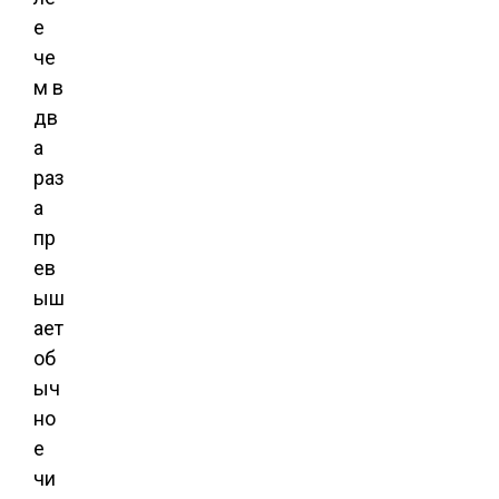
е
че
м в
дв
а
раз
а
пр
ев
ыш
ает
об
ыч
но
е
чи