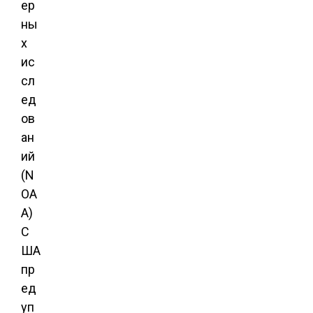
ер
ны
х
ис
сл
ед
ов
ан
ий
(N
OA
A)
С
ША
пр
ед
уп