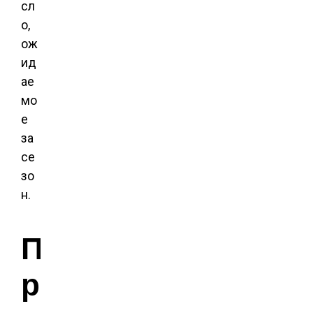
сл
о,
ож
ид
ае
мо
е
за
се
зо
н.
П
р