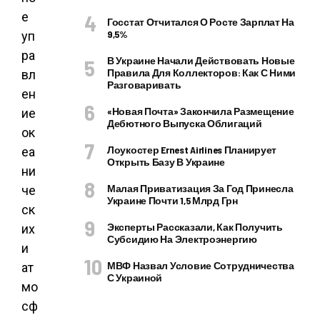
е
Госстат Отчитался О Росте Зарплат На
9,5%
уп
ра
В Украине Начали Действовать Новые
Правила Для Коллекторов: Как С Ними
вл
Разговаривать
ен
«Новая Почта» Закончила Размещение
ие
Дебютного Выпуска Облигаций
ок
Лоукостер Ernest Airlines Планирует
еа
Открыть Базу В Украине
ни
Малая Приватизация За Год Принесла
че
Украине Почти 1,5 Млрд Грн
ск
Эксперты Рассказали, Как Получить
их
Субсидию На Электроэнергию
и
МВФ Назвал Условие Сотрудничества
ат
С Украиной
мо
сф