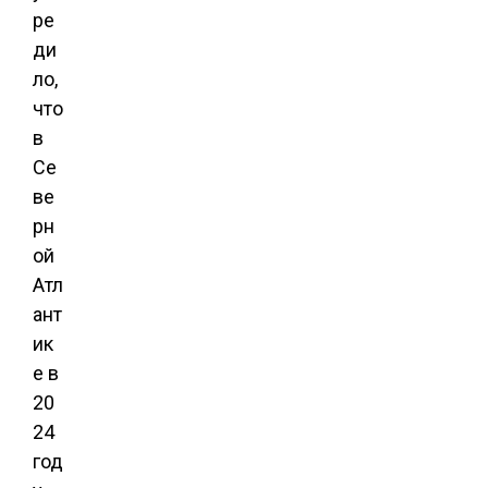
ре
ди
ло,
что
в
Се
ве
рн
ой
Атл
ант
ик
е в
20
24
год