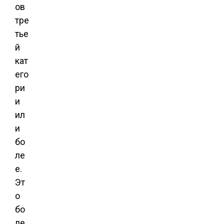
ов
тре
тье
й
кат
его
ри
и
ил
и
бо
ле
е.
Эт
о
бо
ле