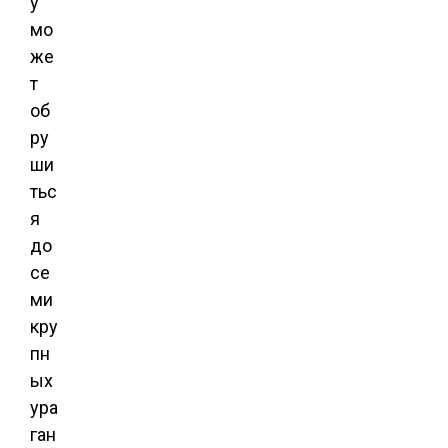
у
мо
же
т
об
ру
ши
тьс
я
до
се
ми
кру
пн
ых
ура
ган