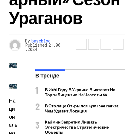
Ураганов
By
baseblog
Published
21.06
.2024
В Тренде
В 2020 Году В Украине Выставят На
Торги Лицензии На Частоты 5G
На
В Столице Открылся Kyiv Food Market:
ци
Чем Удивит Локация
он
Кабмин Запретил Лишать
аль
Электричества Стратегические
Объекты
но