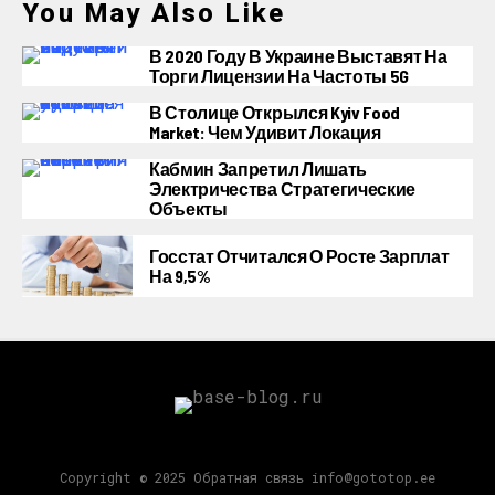
You May Also Like
В 2020 Году В Украине Выставят На
Торги Лицензии На Частоты 5G
В Столице Открылся Kyiv Food
Market: Чем Удивит Локация
Кабмин Запретил Лишать
Электричества Стратегические
Объекты
Госстат Отчитался О Росте Зарплат
На 9,5%
Copyright © 2025 Обратная связь info@gototop.ee