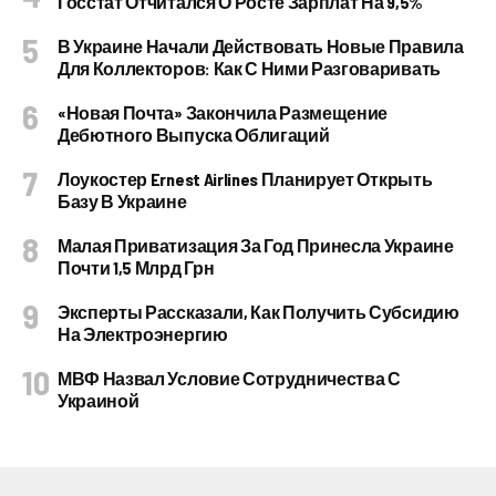
Госстат Отчитался О Росте Зарплат На 9,5%
В Украине Начали Действовать Новые Правила
Для Коллекторов: Как С Ними Разговаривать
«Новая Почта» Закончила Размещение
Дебютного Выпуска Облигаций
Лоукостер Ernest Airlines Планирует Открыть
Базу В Украине
Малая Приватизация За Год Принесла Украине
Почти 1,5 Млрд Грн
Эксперты Рассказали, Как Получить Субсидию
На Электроэнергию
МВФ Назвал Условие Сотрудничества С
Украиной