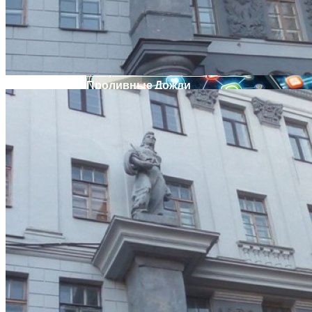
Извержение Вулкана На Юге Исландии:
Чрезвычайное Положение И Эвакуация
В Украине Вновь Ожидаются
Проливные Дожди
Военные Рельсы Спасут Британскую
Экономику?
Индия Не Будет Спрашивать
Разрешения На Запуск Моделей ИИ