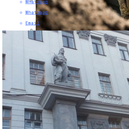
Whatsapp
Коронавирус В США Оказался
Whatsapp
Смертоноснее «испанки» 1918 Года
Email
Стало Известно, Сколько Бойцов ВСУ
Погибло С Прошлого Перемирия
Растущая Концентрация Власти В
Руках Си Цзиньпина: Мир Не Обмануть