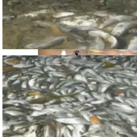
Извержение Вулкана На Юге Исландии:
Чрезвычайное Положение И Эвакуация
В Киеве Устроили Пробег Суперкаров
Военные Рельсы Спасут Британскую
Экономику?
Индия Не Будет Спрашивать
Разрешения На Запуск Моделей ИИ