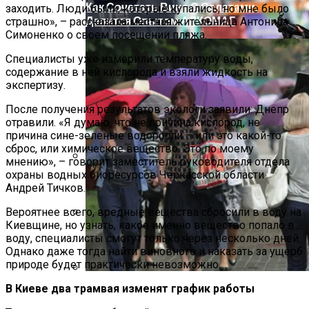
Как Сочетать Вина С Салатами:
заходить. Люди были, которые купались, но мне было
Делится Опытом АЛКОМАГ
страшно», – рассказала местная жительница Антонина
Симоненко о своем посещении пляжа.
Специалисты уже измерили температуру воды,
содержание в ней кислорода и взяли жидкость на
экспертизу.
После получения результатов экологи заявили: Днепр
отравили. «Я думаю, что не причина кислород, не
причина сине-зеленые водоросли – или это какой-то
сброс, или химическое вещество. Это по моему
мнению», – говорит заместитель руководителя отдела
охраны водных биоресурсов Черкасской области
Международная Реакция На Тарифы
Андрей Тичков.
Трампа: Что Стоит На Кону
Вероятнее всего, вредные вещества сбросили в воду на
Киевщине, но узнать, какое именно вещество попало в
Кризис Безопасности На Гаити:
воду, специалисты смогут только через несколько дней.
Ужасающая Реальность Безнадежной
Однако даже тогда найти виновного и наказать за ущерб
Обстановки
природе будет практически невозможно.
В Киеве два трамвая изменят график работы
В Киеве Вновь Ожидаются Дожди