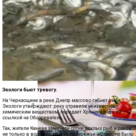
В Полиции Провели Совещание
Накануне Крестного Хода В Киеве
На Какую Зарплату Могут
Экологи бьют тревогу.
Рассчитывать Украинцы За Рубежом:
Советы Для Беженцев
На Черкасщине в реке Днепр массово гибнет рыба.
Экологи утверждают: реку отравили неизвестных
химическим веществом, передает Хроника.инфо со
Вредно, Но Выгодно: В США Запрет На
ссылкой на Обозреватель.
Асбест Приняли Только Сейчас
Так, жители Канева заметили сотни дохлых рыб и раков
не только в водоеме, но и на побережье. «Страшно было