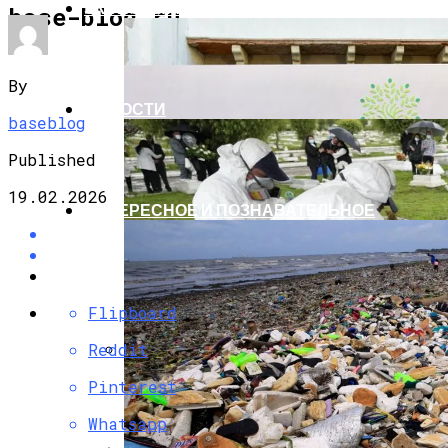
ЭКОНОМИКА И ПОЛИТИКА
base-blog.ru
By
НОВОСТИ
baseblog
Published
19.02.2026
ИНТЕРЕСНОЕ И ПОЗНАВАТЕЛЬНОЕ
Flipboard
Reddit
G7 Договорились Регулировать
Pinterest
Искусственный Интеллект
Whatsapp