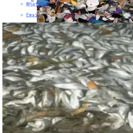
Whatsapp
Коронавирус В США Оказался
Email
Смертоноснее «испанки» 1918 Года
В Киеве Появится Арт-Объект В Виде
«Мусорного Человека»
Растущая Концентрация Власти В
Руках Си Цзиньпина: Мир Не Обмануть